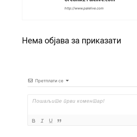
http://www.palelive.com
Нeма објава за приказати
Претплати се