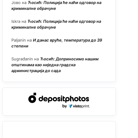
Јово
на
Ћосић: Полиција ће наћи одговор на
криминалне обрачуне
Iskra
на
Ћосић: Полиција ће наћи одговор на
криминалне обрачуне
Paljanin
на
И данас вруће, температура до 39
степени
Sugrađanin
на
Ћосић: Доприносимо нашим
општинама као ниједна градска
администрација до сада