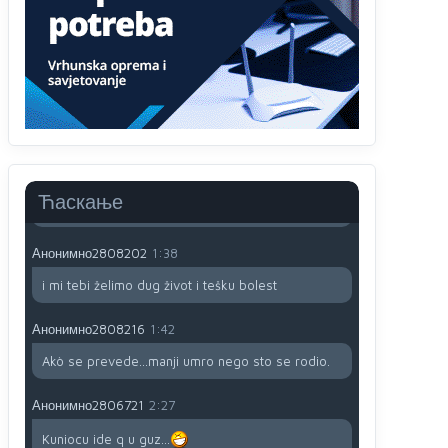
Анонимно2806721
12:39
791 BiH nije priznala Kosovo kao nezavisnu
državu jer genocidna tvorevina pravi smetnju a
recimo Srbija je davno
priznala.Na
svakom
proizvodu iz Srbije stoji -uvoznik za Kosovo
Анонимно2806721
12:45
Sve i da se nekim čudom vojska Srbije "vrati" na
Kosovo-kome će se vratiti? Gdje je dobrodošla i
koga da brani? A imamo vojsku Kosova kojoj
Ћаскање
želimo svako dobro i da se što bolje opreme
Анонимно2808202
1:38
i mi tebi želimo dug život i tešku bolest
Анонимно2808216
1:42
Akò se prevede...manji umro nego sto se rodio.
Анонимно2806721
2:27
Kuniocu ide q u guz...