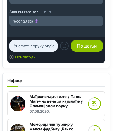
Анонимно2808843
6:20
reconquista
Прилагоди
Најаве
Мађионичар стиже у Пале:
Магично вече за најмлађе у
20
Олимпијском парку
САТИ
07.08.2026.
Меморијални турнир у
малом фудбалу „Ранко
3