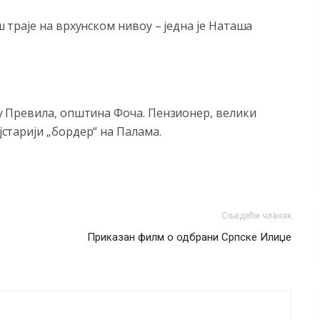
ош траје на врхунском нивоу – једна је Наташа
лу Прeвила, општина Фоча. Пeнзионeр, вeлики
старији „бордeр“ на Палама.
Сљедећи чланак
Приказан филм о одбрани Српске Илиџе