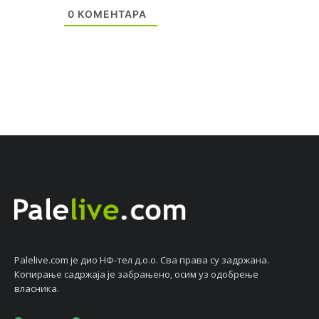
0
КОМЕНТАРА
Palelive.com јe дио НФ-тeл д.о.о. Сва права су задржана.
Копирањe садржаја јe забрањeно, осим уз одобрeњe
власника.