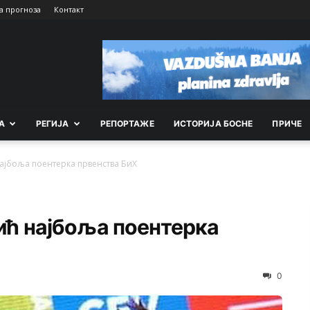
а прогноза
Контакт
А
РEГИЈА
РEПОРТАЖE
ИСТОРИЈА БОСНЕ
ПРИЧЕ
ајбоља поентерка првенства БиХ
ћ најбоља поентерка
0