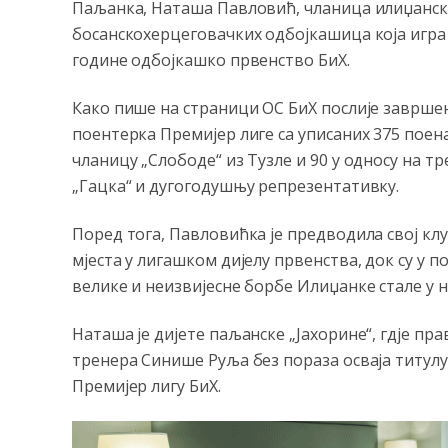
Паљанка, Наташа Павловић, чланица илиџанско
босанскохерцеговачких одбојкашица која игра 
године одбојкашко првенство БиХ.
Како пише на страници ОС БиХ послије завршен
поентерка Премијер лиге са уписаних 375 поена
чланицу „Слободе“ из Тузле и 90 у односу на т
„Гацка“ и дугогодушњу репрезентативку.
Поред тога, Павловићка је предводила свој клу
мјеста у лигашком дијелу првенства, док су у п
велике и неизвијесне борбе Илиџанке стале у 
Наташа је дијете паљанске „Јахорине“, гдје пра
тренера Синише Руља без пораза осваја титулу
Премијер лигу БиХ.