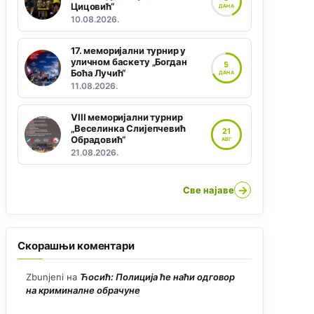
Цицовић“
ДАНА
10.08.2026.
17. меморијални турнир у
уличном баскету „Богдан
5
Боћа Лучић“
ДАНА
11.08.2026.
VIII меморијални турнир
„Веселинка Слијепчевић
21
Обрадовић“
АВГ
21.08.2026.
→
Све најаве
Скорашњи коментари
Zbunjeni
на
Ћосић: Полиција ће наћи одговор
на криминалне обрачуне