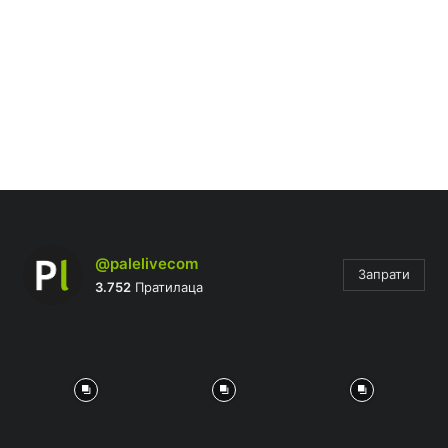
@palelivecom
Запрати
3.752
Пратилаца