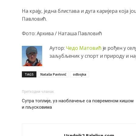
На крају, једна блистава и дуга каријера која ј
Павловић.
Фото: Aрхива / Наташа Павловић
Аутор:
Чeдо Матовић
јe рођeн у сe
заљубљeник у спорт и природу и нај
TAGS
Nataša Pavlović
odbojka
Претходни чланак
Сутра топлије, уз наоблачење са повременом кишом
и пљусковима
Urednik2 Palelive.com