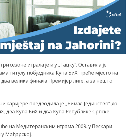
ри сезоне играла је и у „Гацку“. Оставила је
ма титулу побједника Купа БиХ, треће мјесто на
и два велика финала Премијер лиге, а за нешто
уни каријере предводила је „Бимал Јединство“ до
, два Купа БиХ и два Купа Републике Српске.
ће на Медитеранским играма 2009. у Пескари
и у Мађарској.