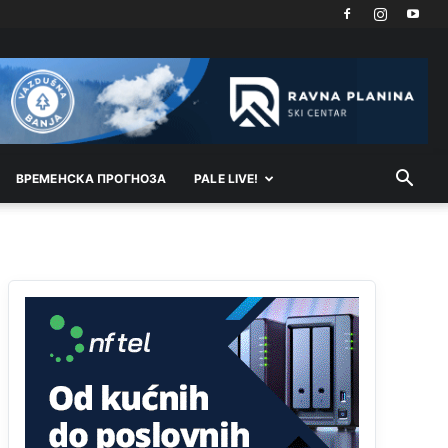
Kosovo je država a manji BH entitet pokrajina.Što
se tiče arapa po Palama i Jahorini,ostavljaju vam
pare a vi se smeškate .Da ne bi možda da vam
šalju poštom a da ne dolaze? Kurko
Анонимно2807791
11:39
БиХ није гласала да је тзв.Косово држава.
Лупаш ко к у р а ц по самару луди турко.
ВРEМEНСКА ПРОГНОЗА
PALE LIVE!
Анонимно2807895
12:16
Dobro zboris 791,ovaj721 dok nije bilo
interneta,samo mu je porodica znala da je glup!
Анонимно2807895
12:18
Drzi pod kontrolom tri stvari jezik,karakter i
ponasanje...Uzivotu brani tri stvari:cast,prijatelja i
slabije.Iz
zivota iskljuci tri stvari uvredu,neznanje
i
zavist.Sve
dok si ziv gaji tri stvari
dobrotu,pamet i prijateljstvo!!