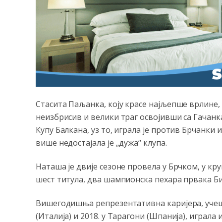
Стасита Паљанка, коју красе најљепше врлине, т
неизбрисив и велики траг освојивши са Гачанка
Купу Балкана, уз то, играла је против Брчанки 
више недостајала је „дужа“ клупа.
Наташа је двије сезоне провела у Брчком, у кр
шест титула, два шампионска пехара првака БиХ
Вишегодишња репрезентативна каријера, учеш
(Италија) и 2018. у Тарагони (Шпанија), играла 