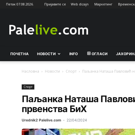
Петак 07.08.2026.
Пријавите се
Web dizajn
Маркетинг
Временск
Palelive.com
ПОЧЕТНА
НОВОСТИ
INFO
ОГЛАСИ
ЈАХОРИН
Насловна
Новости
Спорт
Паљанка Наташа Павловић н
Спорт
Паљанка Наташа Павлови
првенства БиХ
Urednik2 Palelive.com
-
22/04/2024