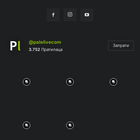
@palelivecom
Запрати
3.752
Пратилаца