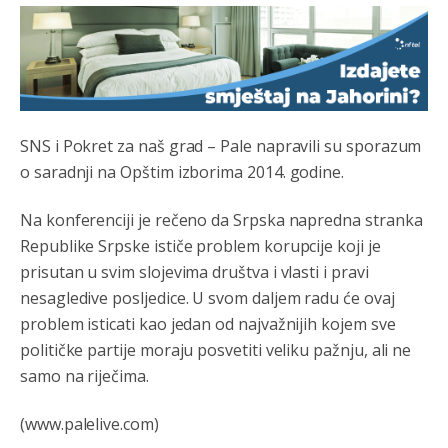
Анонимно2807441
јуче
10:21
муслимански екстремиста,шта он има са тзв Косовом?
Анонимно2807447
јуче
10:21
Откуд онолико увече арапа по Палама са комплет
SNS i Pokret za naš grad – Pale napravili su sporazum
породицама?
o saradnji na Opštim izborima 2014. godine.
Анонимно2807441
јуче
10:22
Na konferenciji je rečeno da Srpska napredna stranka
накотило се
Republike Srpske ističe problem korupcije koji je
Анонимно2807447
јуче
10:24
prisutan u svim slojevima društva i vlasti i pravi
nesagledive posljedice. U svom daljem radu će ovaj
Техеран и нинџе по Палама
problem isticati kao jedan od najvažnijih kojem sve
Анонимно2806721
јуче
11:21
političke partije moraju posvetiti veliku pažnju, ali ne
samo na riječima.
Kosovo je država a manji BH entitet pokrajina.Što se tiče
arapa po Palama i Jahorini,ostavljaju vam pare a vi se
smeškate .Da ne bi možda da vam šalju poštom a da ne
(www.palelive.com)
dolaze? Kurko