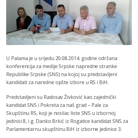
Анонимно2806773
јуче
6:59
Затвара се и база Бондстил, у којој је лета 1999.
године било чак 7.000 војника.
Анонимно2806773
јуче
7:01
Косово више није у моди, Амери се селе у Иран.
U Palama je u srijedu 20.08.2014. godine održana
Анонимно2806773
јуче
7:05
konferencija za medije Srpske napredne stranke
Војска Србије се враћа на Косово и Метохију.
Republike Srpske (SNS) na kojoj su predstavljeni
kandidati za naredne opšte izbore u RS i BiH.
Анонимно2806721
јуче
7:23
Promjeni dilera
Predstavljeni su Radosav Živković kao zajednički
kandidat SNS i Pokreta za naš grad – Pale za
Анонимно2807323
јуче
9:51
Skupštinu RS, koji je nosilac liste SNS u izbornoj
Vise je Republika SRPSKA drzava nego Kosovo. Sa
jedinici 8, i g. Danko Brkić iz Rogatice kandidat SNS za
Kosova se Srbi mogu i lijecit i skolovat i glasat u Srbij. A
niko sa 23 posto federacije to ne moze u Republici
Parlamentarnu skupštinu BiH iz izborne jedinice 3.
Srpskoj. Zato zivjela REPUBLIKA SRPSKA