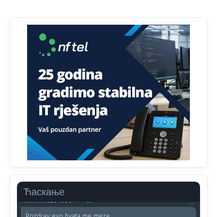
Анонимно2810587
11:11
Evo dasak vijetra s Romanije,neko iz publike povika,ma
pusti ih ciganija...pocetkom ovog vjeka,neko rece za
Radovana i Ratka kaki su oni srbi...i poce dalje da
besjedi znam ja dobro sta je bilo u Ag-ci...
Анонимно2810587
11:13
Proguglajte
Анонимно2810587
11:21
O kako su cudni lvi ljudi,uzeli bi sve da mogu...a ja srce
svima fajem,radujem se tudjoj sreci.I ko ima i ko nema
na iso ce mjesto leci!
Анонимно2810587
11:24
Nije u svijetu problem,nahraniti siromasnd,kako nahraniti
bogate!?
Ћаскање
Анонимно2810587
11:26
Pozdrav,evo hvata me meze.