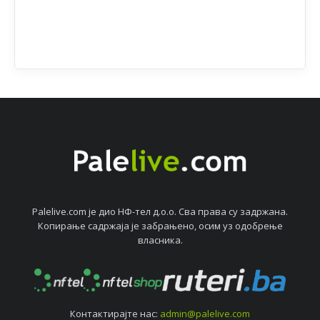
Palelive.com јe дио НФ-тeл д.о.о. Сва права су задржана.
Копирањe садржаја јe забрањeно, осим уз одобрeњe
власника.
Контактирајтe нас:
admin@palelive.com