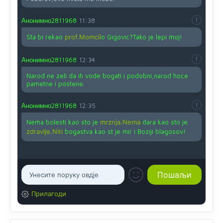
Анонимно2811968
11:38
Sta bi rekao
prof.Momcil
o Gigovic?Tako je lepi moj!
Анонимно2811968
12:34
Narod ne zeli da ih vode bogati i podobni,narod hoce
pametne i postene.
Анонимно2811968
12:35
Nema bolesti kao sto je
mrznja.Nema
dara kao sto je
zdravlje.Niti
bogastva kao st je mir i Boziji blagosov!
Прилагоди