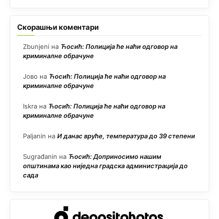
Скорашњи коментари
Zbunjeni
на
Ћосић: Полиција ће наћи одговор на
криминалне обрачуне
Јово
на
Ћосић: Полиција ће наћи одговор на
криминалне обрачуне
Iskra
на
Ћосић: Полиција ће наћи одговор на
криминалне обрачуне
Paljanin
на
И данас вруће, температура до 39 степени
Sugrađanin
на
Ћосић: Доприносимо нашим
општинама као ниједна градска администрација до
сада