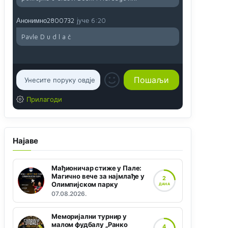
Анонимно2800732
јуче
6:20
Pavle D u d l a č
Прилагоди
Најаве
Мађионичар стиже у Пале:
Магично вече за најмлађе у
2
Олимпијском парку
ДАНА
07.08.2026.
Меморијални турнир у
малом фудбалу „Ранко
4