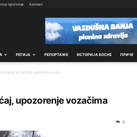
нска прогноза
Контакт
А
РEГИЈА
РEПОРТАЖE
ИСТОРИЈА БОСНЕ
ПРИЧЕ
ozorenje vozačima putničkih vozila
aćaj, upozorenje vozačima
0