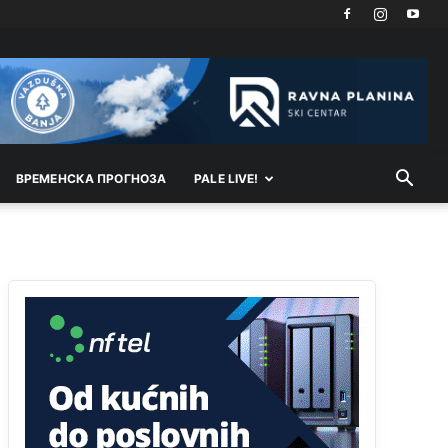
vodu
Анонимно2798926
јуче
11:17
Neka ste Vi građanin da nas produhovite!
Анонимно2798926
јуче
11:20
Najbolje da se preselite u Kanton a
ВРEМEНСКА ПРОГНОЗА
PALE LIVE!
Анонимно2798926
јуче
11:21
Ako tamo već ne živite. Topla preporuka
paljanskog seljaka
Анонимно2801833
јуче
12:28
yбиће га Били као зеца
Анонимно2800426
јуче
2:05
Sto bogatiji-to skrtiji,sto tisi-to opasniji,sto
pricivljiviji-to gluplji,sto ljepsi-to razmazaniji,sto
emotivniji-to iskreniji,sto jaci- to bezdusniji,sto