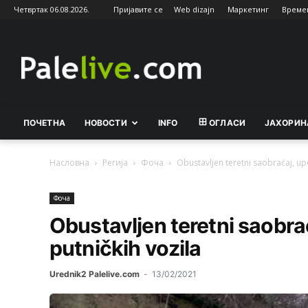
Четвртак 06.08.2026.
Пријавите се
Web dizajn
Маркетинг
Време
Palelive.com
ПОЧЕТНА
НОВОСТИ
INFO
ОГЛАСИ
ЈАХОРИН
Насловна
Регија
Фоча
Obustavljen teretni saobraćaj, up
Фоча
Obustavljen teretni saobr
putničkih vozila
Urednik2 Palelive.com
-
13/02/2021