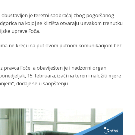
 obustavljen je teretni saobraćaj zbog pogoršanog
odgorica na kojoj se klizišta otvaraju u svakom trenutku
ijske uprave Foča.
bilima ne kreću na put ovom putnom komunikacijom bez
iz pravca Foče, a obaviješten je i nadzorni organ
onedjeljak, 15. februara, izaći na teren i naložiti mjere
anjem“, dodaje se u saopštenju.