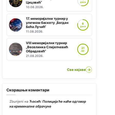
Цицовић“
ДАНА
10.08.2026.
17. меморијални турнир у
уличном баскету „Богдан
6
Боћа Лучић“
ДАНА
11.08.2026.
VIII меморијални турнир
„Веселинка Слијепчевић
21
Обрадовић“
АВГ
21.08.2026.
→
Све најаве
Скорашњи коментари
Zbunjeni
на
Ћосић: Полиција ће наћи одговор
на криминалне обрачуне