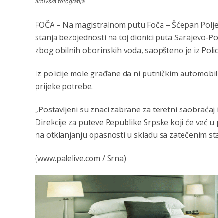
Arhivska fotografija
FOČA – Na magistralnom putu Foča – Šćepan Polje
stanja bezbjednosti na toj dionici puta Sarajevo-P
zbog obilnih oborinskih voda, saopšteno je iz Polic
Iz policije mole građane da ni putničkim automo
prijeke potrebe.
„Postavljeni su znaci zabrane za teretni saobraćaj 
Direkcije za puteve Republike Srpske koji će već u p
na otklanjanju opasnosti u skladu sa zatečenim st
(www.palelive.com / Srna)