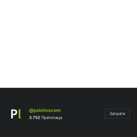
@palelivecom
Запрати
3.752
Пратилаца