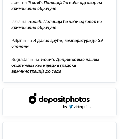
Јово
на
Ћосић: Полиција ће наћи одговор на
криминалне обрачуне
Iskra
на
Ћосић: Полиција ће наћи одговор на
криминалне обрачуне
Paljanin
на
И данас вруће, температура до 39
степени
Sugrađanin
на
Ћосић: Доприносимо нашим
општинама као ниједна градска
администрација до сада