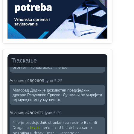
sladji u govoru-to veci prevarant...
Анонимно2802132
јуче
2:14
Mnogi nesposobni ljudi su daleko dogurali. Ko je
nesposoban može raditi sve. Sposobni rade
samo ono što znaju.
Анонимно2022778
јуче
3:59
....i onda su na tenkovima NATO pakta, na vlast
Ћаскање
došli jedna baba i jedan švercer dezerter ratni
profiter i ikonokradica .... ende
Анонимно2802605
јуче
5:25
Милорад Додик је доживотни предсједник
државе Републике Српске! Душмани ће умријети
од муке,не могу му ништа.
Анонимно2802622
јуче
5:29
Mile je predsjednik stranke kao recimo Bakir ili
Dragan a
tzv.rs
neće nikad biti država,samo
pokrajina u državi Bosni i Hercegovini