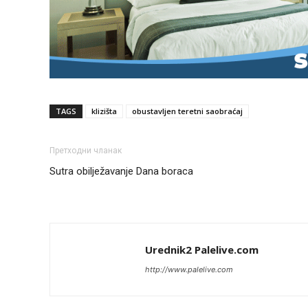
TAGS
klizišta
obustavljen teretni saobraćaj
Претходни чланак
Sutra obilježavanje Dana boraca
Urednik2 Palelive.com
http://www.palelive.com