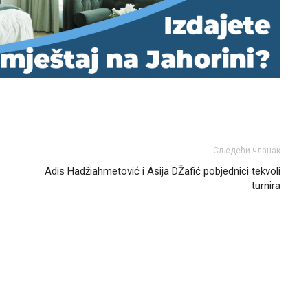
Сљедећи чланак
Adis Hadžiahmetović i Asija DŽafić pobjednici tekvoli
turnira