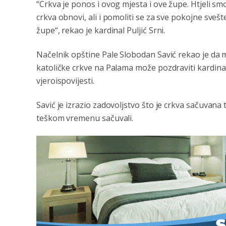
“Crkva je ponos i ovog mjesta i ove župe. Htjeli sm
crkva obnovi, ali i pomoliti se za sve pokojne svešte
župe“, rekao je kardinal Puljić Srni.
Načelnik opštine Pale Slobodan Savić rekao je da m
katoličke crkve na Palama može pozdraviti kardinala
vjeroispovijesti.
Savić je izrazio zadovoljstvo što je crkva sačuvana
teškom vremenu sačuvali.