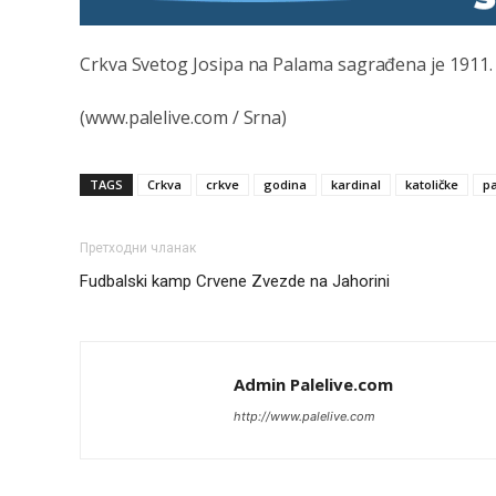
Crkva Svetog Josipa na Palama sagrađena je 1911.
(www.palelive.com / Srna)
TAGS
Crkva
crkve
godina
kardinal
katoličke
p
Претходни чланак
Fudbalski kamp Crvene Zvezde na Jahorini
Admin Palelive.com
http://www.palelive.com