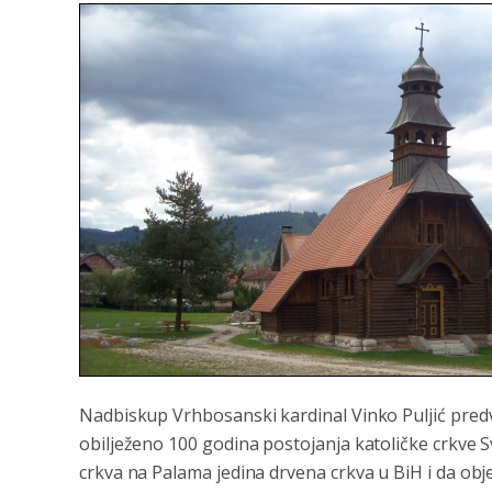
Nadbiskup Vrhbosanski kardinal Vinko Puljić pred
obilježeno 100 godina postojanja katoličke crkve S
crkva na Palama jedina drvena crkva u BiH i da obje