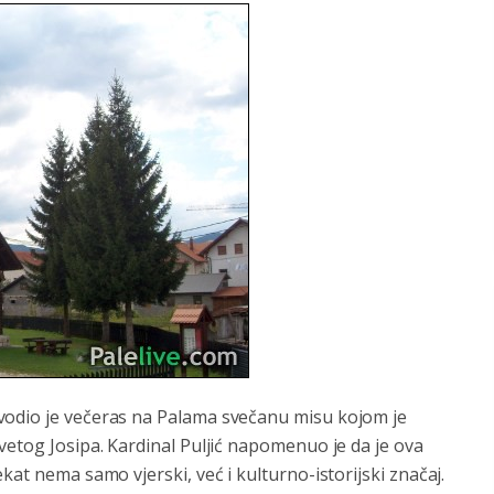
vodio je večeras na Palama svečanu misu kojom je
vetog Josipa. Kardinal Puljić napomenuo je da je ova
kat nema samo vjerski, već i kulturno-istorijski značaj.