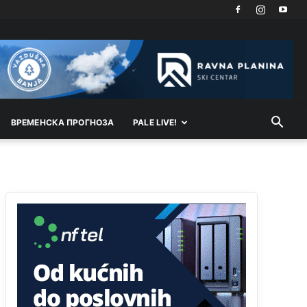
vodu
Анонимно2798926
јуче
11:17
Neka ste Vi građanin da nas produhovite!
Анонимно2798926
јуче
11:20
Najbolje da se preselite u Kanton a
ВРEМEНСКА ПРОГНОЗА
PALE LIVE!
Анонимно2798926
јуче
11:21
Ako tamo već ne živite. Topla preporuka
paljanskog seljaka
Анонимно2801833
јуче
12:28
yбиће га Били као зеца
Анонимно2800426
јуче
2:05
Sto bogatiji-to skrtiji,sto tisi-to opasniji,sto
pricivljiviji-to gluplji,sto ljepsi-to razmazaniji,sto
emotivniji-to iskreniji,sto jaci- to bezdusniji,sto