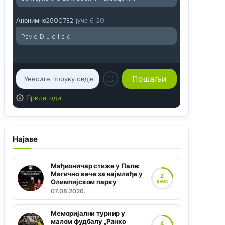
Анонимно2800732
јуче
6:20
Pavle D u d l a č
Прилагоди
Најаве
Мађионичар стиже у Пале:
Магично вече за најмлађе у
2
Олимпијском парку
ДАНА
07.08.2026.
Меморијални турнир у
малом фудбалу „Ранко
4