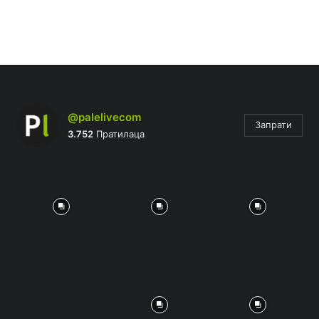
@palelivecom
Запрати
3.752
Пратилаца