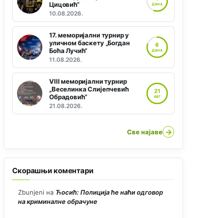
Цицовић“
ДАНА
10.08.2026.
17. меморијални турнир у
уличном баскету „Богдан
6
Боћа Лучић“
ДАНА
11.08.2026.
VIII меморијални турнир
„Веселинка Слијепчевић
21
Обрадовић“
АВГ
21.08.2026.
→
Све најаве
Скорашњи коментари
Zbunjeni
на
Ћосић: Полиција ће наћи одговор
на криминалне обрачуне