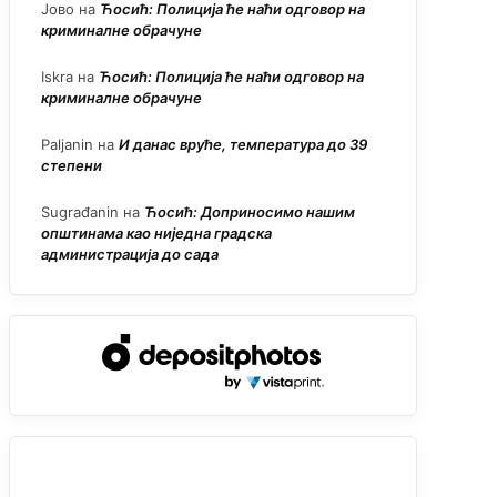
Јово
на
Ћосић: Полиција ће наћи одговор на
криминалне обрачуне
Iskra
на
Ћосић: Полиција ће наћи одговор на
криминалне обрачуне
Paljanin
на
И данас вруће, температура до 39
степени
Sugrađanin
на
Ћосић: Доприносимо нашим
општинама као ниједна градска
администрација до сада