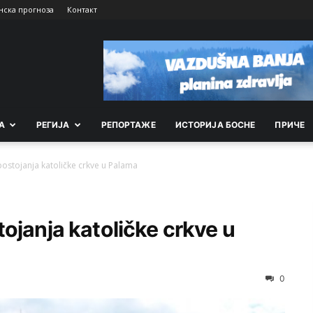
нска прогноза
Контакт
А
РEГИЈА
РEПОРТАЖE
ИСТОРИЈА БОСНЕ
ПРИЧЕ
ostojanja katoličke crkve u Palama
ojanja katoličke crkve u
0