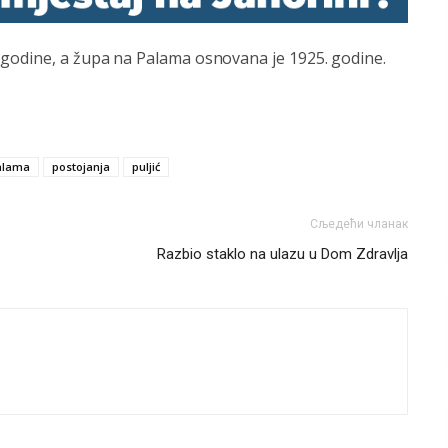
 godine, a župa na Palama osnovana je 1925. godine.
alama
postojanja
puljić
Сљедећи чланак
Razbio staklo na ulazu u Dom Zdravlja