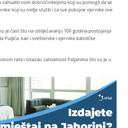
o zahvaliti svim dobročiniteljima koji su pomogli da se
nike koji su ovdje služili i za sve pokojne vjernike ove
u je čast što na obilježavanju 100 godina postojanja
 Puljića, kao i sveštenike i vjernike katoličke
 tokom rata i iskazao zahvalnost Paljanima što su je u