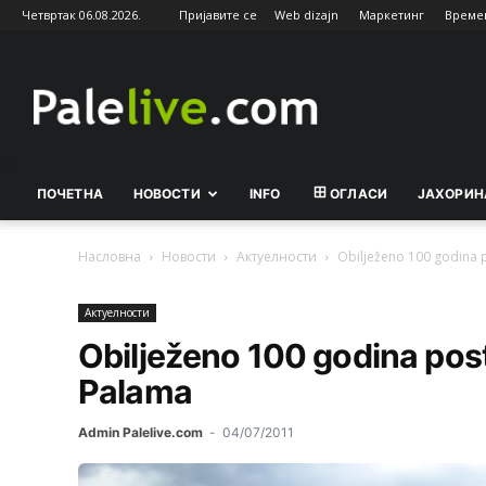
Четвртак 06.08.2026.
Пријавите се
Web dizajn
Маркетинг
Време
Palelive.com
ПОЧЕТНА
НОВОСТИ
INFO
ОГЛАСИ
ЈАХОРИН
Насловна
Новости
Актуeлности
Obilježeno 100 godina p
Актуeлности
Obilježeno 100 godina post
Palama
Admin Palelive.com
-
04/07/2011