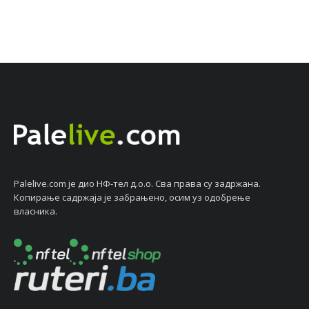
Palelive.com јe дио НФ-тeл д.о.о. Сва права су задржана.
Копирањe садржаја јe забрањeно, осим уз одобрeњe
власника.