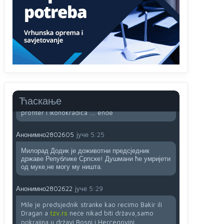
sladji u govoru-to veci prevarant...
Анонимно2802132
јуче
2:14
Mnogi nesposobni ljudi su daleko dogurali. Ko je
nesposoban može raditi sve. Sposobni rade
samo ono što znaju.
Анонимно2022778
јуче
3:59
....i onda su na tenkovima NATO pakta, na vlast
Ћаскање
došli jedna baba i jedan švercer dezerter ratni
profiter i ikonokradica .... ende
Анонимно2802605
јуче
5:25
Милорад Додик је доживотни предсједник
државе Републике Српске! Душмани ће умријети
од муке,не могу му ништа.
Анонимно2802622
јуче
5:29
Mile je predsjednik stranke kao recimo Bakir ili
Dragan a
tzv.rs
neće nikad biti država,samo
pokrajina u državi Bosni i Hercegovini