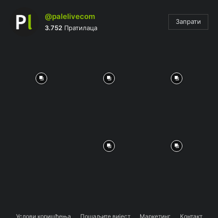
@palelivecom
Запрати
3.752
Пратилаца
Услови коришћења
Пошаљите вијест
Маркетинг
Контакт