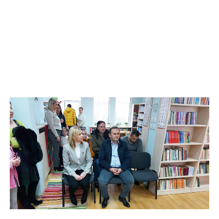
leglo kriminala
Анонимно2793045
јуче
6:46
Zašto bolnica na Koševu prima ove slučajeve? Mrski
Teheran spašava živote kriminalaca pored zdravstvene
ustanove Srbija
Анонимно2553747
јуче
7:45
Kažu dolazi mađioničar na
pale.narode
pazite možda je
to prerušeni fodik sa novim trikovima.
Анонимно2795928
јуче
8:26
778 tako je
Анонимно2796323
јуче
8:36
Sve su bitke zavrsene davno,samo nije za Kosovo
ravno!?
Анонимно2553747
јуче
8:40