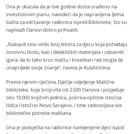
Ona je ukazala da je ove godine dosta urađeno na
Lakše je tući djecu po
palama.nego
se kačiti sa
investicionim planu, navodeći da je napravljena ljetna
kriminalom.
bašta za održavanje radionica ispred Biblioteke, što su
Анонимно2797823
јуче
1:29
najmlađi članovi dobro prihvatili.
Nema bolesti kao sto je
mrznja.Nema
dara kao sto je
zdravlje.Niti
bogastva kao st je mir i Boziji blagosov!
„Nabavili smo veliki broj lektira za djecu koja pohađaju
osnovnu školu, kao i didaktičkih materijala i zabavnih
Анонимно2797823
јуче
1:29
igara, da bi tako kroz maštu i kreativan rad mogla da
CUJTE,SRBI! CUVAJTE SE SEBE...Arcibald Rajs
unaprijede svoje znanje“, navela je Kulašinčeva.
Анонимно2762881
јуче
4:40
Prema njenim riječima, Dječije odjeljenje Matične
biblioteke, koje broji više od 2.500 članova i posjeduje
bahatlook
oko 10.000 knjižnih jedinica, pokriva opštine Istočna
Анонимно2798636
јуче
5:23
Ilidža i Istočno Novo Sarajevo, i time zadovoljava sve
Marcelo debiliiii
bibliotečke potrebe mališana.
Анонимно2022778
јуче
9:55
Ona je podsjetila na radionice namijenjene djeci ispod