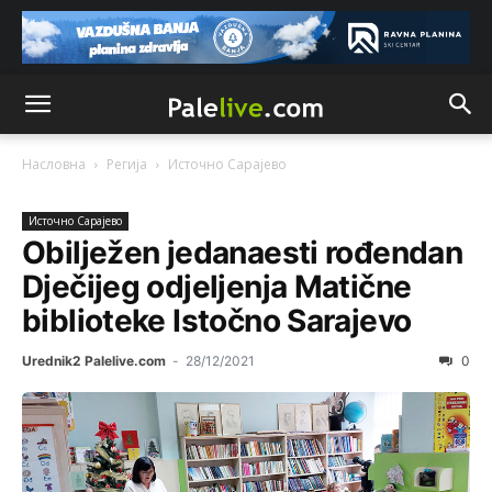
Насловна
Регија
Источно Сарајево
Источно Сарајево
Obilježen jedanaesti rođendan
Dječijeg odjeljenja Matične
biblioteke Istočno Sarajevo
Urednik2 Palelive.com
-
28/12/2021
0