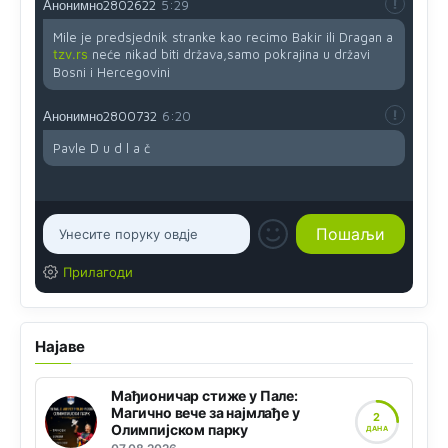
Анонимно2802622
5:29
Mile je predsjednik stranke kao recimo Bakir ili Dragan a
tzv.rs
neće nikad biti država,samo pokrajina u državi
Bosni i Hercegovini
Анонимно2800732
6:20
Pavle D u d l a č
Прилагоди
Најаве
Мађионичар стиже у Пале:
Магично вече за најмлађе у
2
Олимпијском парку
ДАНА