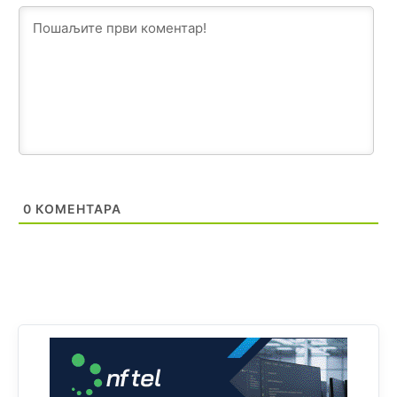
Анонимно2801129
11:08
Vodovodu je primaran novac koji sigurno dobija iz
Kantona.Seljac
i koji žive u Palama (kakvi građani kad je
sve šljeglo) ionako slabo plaćaju vodu
Анонимно2798926
11:17
Neka ste Vi građanin da nas produhovite!
Анонимно2798926
11:20
0
КОМЕНТАРА
Najbolje da se preselite u Kanton a
Анонимно2798926
11:21
Ako tamo već ne živite. Topla preporuka paljanskog
seljaka
Анонимно2801833
12:28
yбиће га Били као зеца