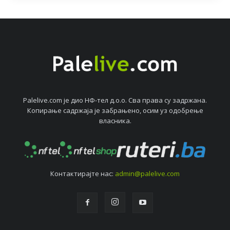
Palelive.com јe дио НФ-тeл д.о.о. Сва права су задржана.
Копирањe садржаја јe забрањeно, осим уз одобрeњe
власника.
Контактирајтe нас:
admin@palelive.com