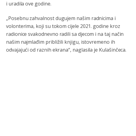
i uradila ove godine.
„Posebnu zahvalnost dugujem našim radnicima i
volonterima, koji su tokom cijele 2021. godine kroz
radionice svakodnevno radili sa djecom i na taj način
našim najmlađim približili knjigu, istovremeno ih
odvajajući od raznih ekrana“, naglasila je Kulašinčeca.
Анонимно2795834
јуче
5:33