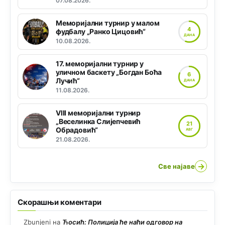
07.08.2026.
Меморијални турнир у малом
4
фудбалу „Ранко Цицовић“
ДАНА
10.08.2026.
17. меморијални турнир у
уличном баскету „Богдан Боћа
6
Лучић“
ДАНА
11.08.2026.
VIII меморијални турнир
„Веселинка Слијепчевић
21
Обрадовић“
АВГ
21.08.2026.
→
Све најаве
Скорашњи коментари
Zbunjeni
на
Ћосић: Полиција ће наћи одговор на