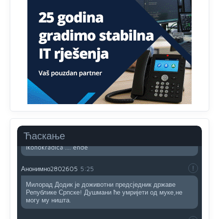
Анонимно2800426
2:05
Sto bogatiji-to skrtiji,sto tisi-to opasniji,sto pricivljiviji-to
gluplji,sto ljepsi-to razmazaniji,sto emotivniji-to
iskreniji,sto jaci- to bezdusniji,sto sladji u govoru-to
veci prevarant...
Анонимно2802132
2:14
Mnogi nesposobni ljudi su daleko dogurali. Ko je
nesposoban može raditi sve. Sposobni rade samo ono
što znaju.
Анонимно2022778
3:59
....i onda su na tenkovima NATO pakta, na vlast došli
Ћаскање
jedna baba i jedan švercer dezerter ratni profiter i
ikonokradica .... ende
Анонимно2802605
5:25
Милорад Додик је доживотни предсједник државе
Републике Српске! Душмани ће умријети од муке,не
могу му ништа.