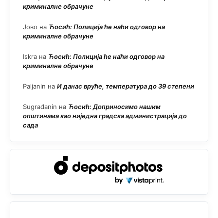
криминалне обрачуне
Јово
на
Ћосић: Полиција ће наћи одговор на
криминалне обрачуне
Iskra
на
Ћосић: Полиција ће наћи одговор на
криминалне обрачуне
Paljanin
на
И данас вруће, температура до 39 степени
Sugrađanin
на
Ћосић: Доприносимо нашим
општинама као ниједна градска администрација до
сада