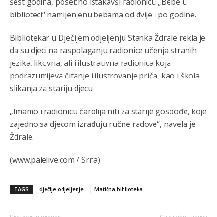
šest godina, posebno istakavši radionicu „Bebe u
mamu vam **bem papansku!!!!
biblioteci“ namijenjenu bebama od dvije i po godine.
Анонимно2553747
5:42
Bibliotekar u Dječijem odjeljenju Stanka Ždrale rekla je
Narode.nemogu
da vjerujem dokle smo doš
li.ako
neznate danas slavimo svjetski dan semafora.
da su djeci na raspolaganju radionice učenja stranih
jezika, likovna, ali i ilustrativna radionica koja
Анонимно2798926
6:48
podrazumijeva čitanje i ilustrovanje priča, kao i škola
Pohvala za Vodovod Pale što su smanjili isporuku vode
slikanja za stariju djecu.
sarajevu kako bi količine vode bile dovoljne za građane
Pala. Vijest objavio klix
„Imamo i radionicu čarolija niti za starije gospođe, koje
Анонимно2798926
6:49
zajedno sa djecom izrađuju ručne radove“, navela je
Ždrale.
Uvijek se mora na prvo mjesto staviti svoj građanin i
svoj grad
(www.palelive.com / Srna)
Анонимно2800787
7:03
isporuka vode za Sarajevo je smanjena zbog kvara na
cevovodu,majstori iz sarajevskog vodovoda dolaze da
TAGS
dječije odjeljenje
Matična biblioteka
saniraju glavnu cijev.