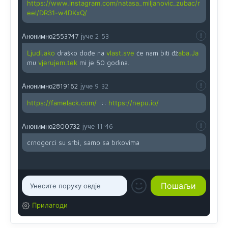
https://www.instagram.com/natasa_miljanovic_zubac/r
eel/DR31-w4DKxQ/
Анонимно2553747
јуче
2:53
Ljudi.ako
draško dođe na
vlast.sve
će nam biti đž
aba.Ja
mu
vjerujem.tek
mi je 50 godina.
Анонимно2819162
јуче
9:32
https://famelack.com/
:::
https://nepu.io/
Анонимно2800732
јуче
11:46
crnogorci su srbi, samo sa brkovima
Прилагоди