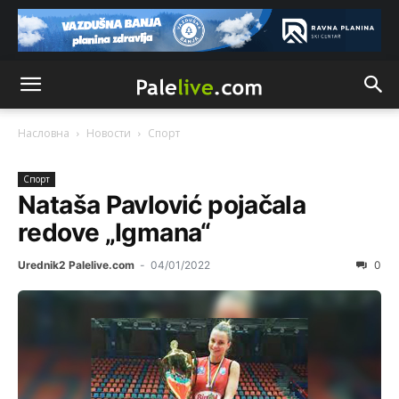
Насловна
Новости
Спорт
Спорт
Nataša Pavlović pojačala
rеdovе „Igmana“
Urednik2 Palelive.com
-
04/01/2022
0