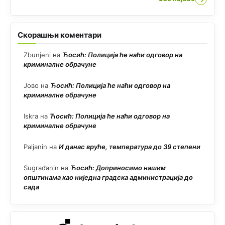
Скорашњи коментари
Zbunjeni
на
Ћосић: Полиција ће наћи одговор на
криминалне обрачуне
Јово
на
Ћосић: Полиција ће наћи одговор на
криминалне обрачуне
Iskra
на
Ћосић: Полиција ће наћи одговор на
криминалне обрачуне
Paljanin
на
И данас вруће, температура до 39 степени
Sugrađanin
на
Ћосић: Доприносимо нашим
општинама као ниједна градска администрација до
сада