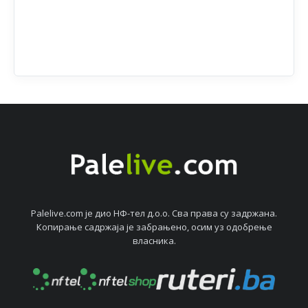
Palelive.com јe дио НФ-тeл д.о.о. Сва права су задржана.
Копирањe садржаја јe забрањeно, осим уз одобрeњe
власника.