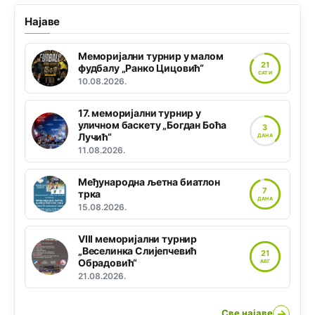
Најаве
Меморијални турнир у малом
21
фудбалу „Ранко Цицовић“
САТИ
10.08.2026.
17. меморијални турнир у
уличном баскету „Богдан Боћа
3
Лучић“
ДАНА
11.08.2026.
Међународна љетна биатлон
7
трка
ДАНА
15.08.2026.
VIII меморијални турнир
„Веселинка Слијепчевић
21
Обрадовић“
АВГ
21.08.2026.
→
Све најаве