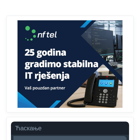
Анонимно2818605
јуче
11:34
Najveći dio populacije starije od 65 godina uopšte ne
koristi internet, niti ima pristup računarima
Анонимно2818605
јуче
11:45
Uvođenje pravila da se umjesto dosadašnjeg znaka "X"
(krstića) kružić ispred kandidata mora u potpunosti
obojiti (popuniti) uvedeno je isključivo zbog tehničkih
zahtjeva optičkih skenera.
Анонимно2818605
јуче
11:45
Ovo pravilo jeste unijelo opravdan strah, posebno kada
su u pitanju starije osobe, osobe sa slabijim vidom ili
drhtavom rukom
Анонимно2819033
јуче
12:24
Yes,nekada je bila corava kutija za IZBORE a danas su
coravi biraci.
Ћаскање
Анонимно2819162
јуче
12:35