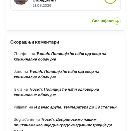
21.08.2026.
→
Све најаве
Скорашњи коментари
Zbunjeni
на
Ћосић: Полиција ће наћи одговор на
криминалне обрачуне
Јово
на
Ћосић: Полиција ће наћи одговор на
криминалне обрачуне
Iskra
на
Ћосић: Полиција ће наћи одговор на
криминалне обрачуне
Paljanin
на
И данас вруће, температура до 39 степени
Sugrađanin
на
Ћосић: Доприносимо нашим
општинама као ниједна градска администрација до
сада