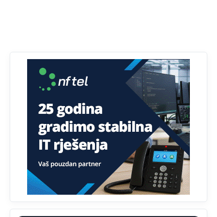
Анонимно2807895
јуче
12:16
Dobro zboris 791,ovaj721 dok nije bilo interneta,samo
mu je porodica znala da je glup!
Анонимно2807895
јуче
12:18
Drzi pod kontrolom tri stvari jezik,karakter i
ponasanje...Uzivotu brani tri stvari:cast,prijatelja i
slabije.Iz
zivota iskljuci tri stvari uvredu,neznanje i
zavist.Sve
dok si ziv gaji tri stvari dobrotu,pamet i
prijateljstvo!!
Анонимно2806721
јуче
12:39
791 BiH nije priznala Kosovo kao nezavisnu državu jer
genocidna tvorevina pravi smetnju a recimo Srbija je
davno
priznala.Na
svakom proizvodu iz Srbije stoji -
uvoznik za Kosovo
Анонимно2806721
јуче
12:45
Sve i da se nekim čudom vojska Srbije "vrati" na
Kosovo-kome će se vratiti? Gdje je dobrodošla i koga