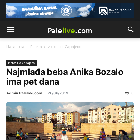
Насловна
Регија
Источно Сарајево
Источно Сарајево
Najmlađa beba Anika Bozalo
ima pet dana
Admin Palelive.com
-
26/06/2019
0