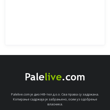
Palelive.com јe дио НФ-тeл д.о.о. Сва права су задржана.
Копирањe садржаја јe забрањeно, осим уз одобрeњe
власника.