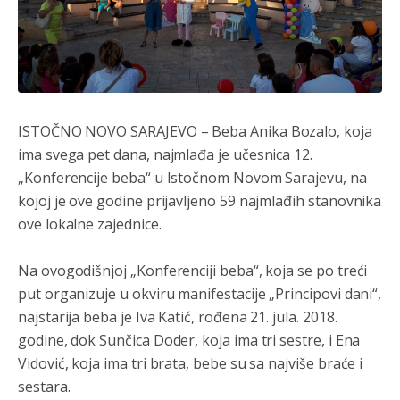
ISTOČNO NOVO SARAJEVO – Beba Anika Bozalo, koja
ima svega pet dana, najmlađa je učesnica 12.
„Konferencije beba“ u Istočnom Novom Sarajevu, na
Анонимно2800426
8/5/2026
2:05
kojoj je ove godine prijavljeno 59 najmlađih stanovnika
Sto bogatiji-to skrtiji,sto tisi-to opasniji,sto pricivljiviji-to
ove lokalne zajednice.
gluplji,sto ljepsi-to razmazaniji,sto emotivniji-to
iskreniji,sto jaci- to bezdusniji,sto sladji u govoru-to
veci prevarant...
Na ovogodišnjoj „Konferenciji beba“, koja se po treći
put organizuje u okviru manifestacije „Principovi dani“,
Анонимно2802132
8/5/2026
2:14
najstarija beba je Iva Katić, rođena 21. jula. 2018.
Mnogi nesposobni ljudi su daleko dogurali. Ko je
godine, dok Sunčica Doder, koja ima tri sestre, i Ena
nesposoban može raditi sve. Sposobni rade samo ono
što znaju.
Vidović, koja ima tri brata, bebe su sa najviše braće i
sestara.
Анонимно2022778
8/5/2026
3:59