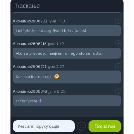
da brani? A imamo vojsku Kosova kojoj želimo svako
Ћаскање
dobro i da se što bolje opreme
Анонимно2808202
јуче
1:38
i mi tebi želimo dug život i tešku bolest
Анонимно2808216
јуче
1:42
Akò se prevede...manji umro nego sto se rodio.
Анонимно2806721
јуче
2:27
Kuniocu ide q u guz...
Анонимно2808843
јуче
6:20
reconquista