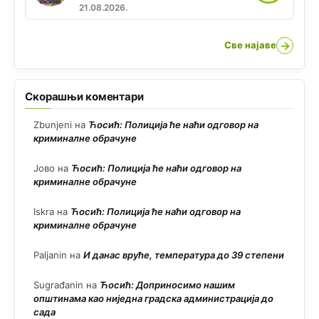
21.08.2026.
→
Све најаве
Скорашњи коментари
Zbunjeni
на
Ћосић: Полиција ће наћи одговор на
криминалне обрачуне
Јово
на
Ћосић: Полиција ће наћи одговор на
криминалне обрачуне
Iskra
на
Ћосић: Полиција ће наћи одговор на
криминалне обрачуне
Paljanin
на
И данас вруће, температура до 39 степени
Sugrađanin
на
Ћосић: Доприносимо нашим
општинама као ниједна градска администрација до
сада