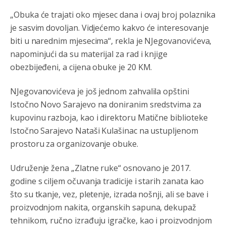
„Obuka će trajati oko mjesec dana i ovaj broj polaznika
bahatlook
je sasvim dovoljan. Vidjećemo kakvo će interesovanje
Анонимно2798636
8/4/2026
5:23
biti u narednim mjesecima“, rekla je NJegovanovićeva,
napominjući da su materijal za rad i knjige
Marcelo debiliiii
obezbijeđeni, a cijena obuke je 20 KM.
Анонимно2022778
8/4/2026
9:55
NJegovanovićeva je još jednom zahvalila opštini
mamu vam **bem papansku!!!!
Istočno Novo Sarajevo na doniranim sredstvima za
Анонимно2553747
јуче
5:42
kupovinu razboja, kao i direktoru Matične biblioteke
Istočno Sarajevo Nataši Kulašinac na ustupljenom
Narode.nemogu
da vjerujem dokle smo doš
li.ako
neznate danas slavimo svjetski dan semafora.
prostoru za organizovanje obuke.
Анонимно2798926
јуче
6:48
Udruženje žena „Zlatne ruke“ osnovano je 2017.
Pohvala za Vodovod Pale što su smanjili isporuku vode
godine s ciljem očuvanja tradicije i starih zanata kao
sarajevu kako bi količine vode bile dovoljne za građane
što su tkanje, vez, pletenje, izrada nošnji, ali se bave i
Pala. Vijest objavio klix
proizvodnjom nakita, organskih sapuna, dekupaž
Анонимно2798926
јуче
6:49
tehnikom, ručno izrađuju igračke, kao i proizvodnjom