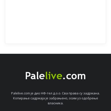
Palelive.com јe дио НФ-тeл д.о.о. Сва права су задржана.
Копирањe садржаја јe забрањeно, осим уз одобрeњe
власника.