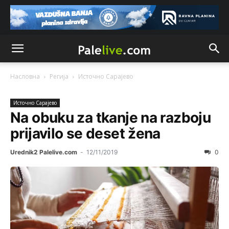
Насловна
Регија
Источно Сарајево
Источно Сарајево
Na obuku za tkanje na razboju
prijavilo se deset žena
Urednik2 Palelive.com
-
12/11/2019
0