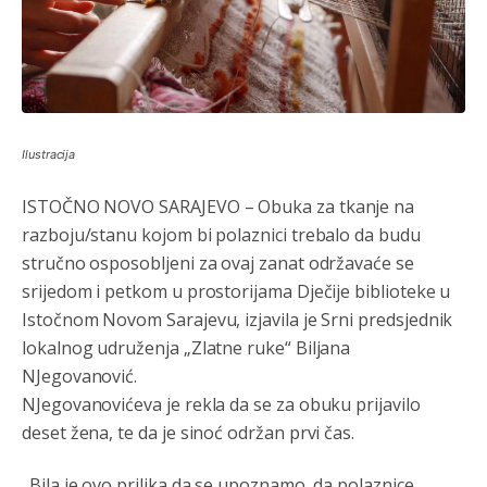
Ilustracija
Анонимно2795834
8/4/2026
5:33
ISTOČNO NOVO SARAJEVO – Obuka za tkanje na
leglo kriminala
razboju/stanu kojom bi polaznici trebalo da budu
stručno osposobljeni za ovaj zanat održavaće se
Анонимно2793045
8/4/2026
6:46
srijedom i petkom u prostorijama Dječije biblioteke u
Zašto bolnica na Koševu prima ove slučajeve? Mrski
Istočnom Novom Sarajevu, izjavila je Srni predsjednik
Teheran spašava živote kriminalaca pored zdravstvene
lokalnog udruženja „Zlatne ruke“ Biljana
ustanove Srbija
NJegovanović.
Анонимно2553747
8/4/2026
7:45
NJegovanovićeva je rekla da se za obuku prijavilo
deset žena, te da je sinoć održan prvi čas.
Kažu dolazi mađioničar na
pale.narode
pazite možda je
to prerušeni fodik sa novim trikovima.
„Bila je ovo prilika da se upoznamo, da polaznice