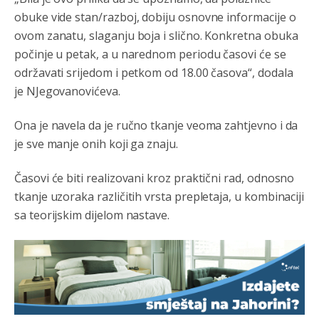
Анонимно2795928
8/4/2026
8:26
obuke vide stan/razboj, dobiju osnovne informacije o
778 tako je
ovom zanatu, slaganju boja i slično. Konkretna obuka
počinje u petak, a u narednom periodu časovi će se
Анонимно2796323
8/4/2026
8:36
održavati srijedom i petkom od 18.00 časova“, dodala
Sve su bitke zavrsene davno,samo nije za Kosovo
je NJegovanovićeva.
ravno!?
Ona je navela da je ručno tkanje veoma zahtjevno i da
Анонимно2553747
8/4/2026
8:40
je sve manje onih koji ga znaju.
Lakše je tući djecu po
palama.nego
se kačiti sa
kriminalom.
Časovi će biti realizovani kroz praktični rad, odnosno
Анонимно2797823
8/4/2026
1:29
tkanje uzoraka različitih vrsta prepletaja, u kombinaciji
sa teorijskim dijelom nastave.
Nema bolesti kao sto je
mrznja.Nema
dara kao sto je
zdravlje.Niti
bogastva kao st je mir i Boziji blagosov!
Анонимно2797823
8/4/2026
1:29
CUJTE,SRBI! CUVAJTE SE SEBE...Arcibald Rajs
Анонимно2762881
8/4/2026
4:40