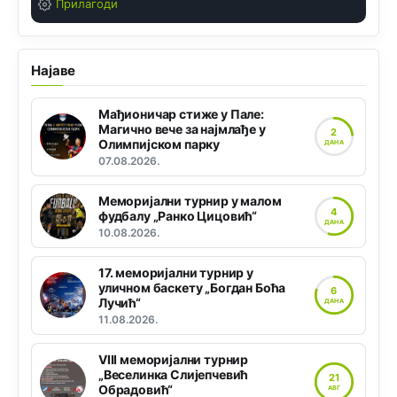
Прилагоди
Најаве
Мађионичар стиже у Пале:
Магично вече за најмлађе у
2
Олимпијском парку
ДАНА
07.08.2026.
Меморијални турнир у малом
4
фудбалу „Ранко Цицовић“
ДАНА
10.08.2026.
17. меморијални турнир у
уличном баскету „Богдан Боћа
6
Лучић“
ДАНА
11.08.2026.
VIII меморијални турнир
„Веселинка Слијепчевић
21
Обрадовић“
АВГ