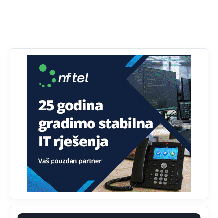
Анонимно2798926
јуче
11:21
Ako tamo već ne živite. Topla preporuka paljanskog
seljaka
Анонимно2801833
јуче
12:28
yбиће га Били као зеца
Анонимно2800426
јуче
2:05
Sto bogatiji-to skrtiji,sto tisi-to opasniji,sto pricivljiviji-to
gluplji,sto ljepsi-to razmazaniji,sto emotivniji-to
iskreniji,sto jaci- to bezdusniji,sto sladji u govoru-to
veci prevarant...
Анонимно2802132
јуче
2:14
Mnogi nesposobni ljudi su daleko dogurali. Ko je
nesposoban može raditi sve. Sposobni rade samo ono
što znaju.
Анонимно2022778
јуче
3:59