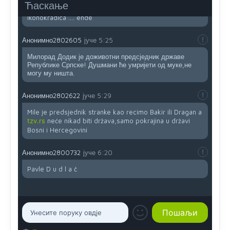
....i onda su na tenkovima NATO pakta, na vlast došli
Ћаскање
jedna baba i jedan švercer dezerter ratni profiter i
ikonokradica .... ende
Анонимно2802605
јуче
5:25
Милорад Додик је доживотни предсједник државе
Републике Српске! Душмани ће умријети од муке,не
могу му ништа.
Анонимно2802622
јуче
5:29
Mile je predsjednik stranke kao recimo Bakir ili Dragan a
tzv.rs
neće nikad biti država,samo pokrajina u državi
Bosni i Hercegovini
Анонимно2800732
јуче
6:20
Pavle D u d l a č