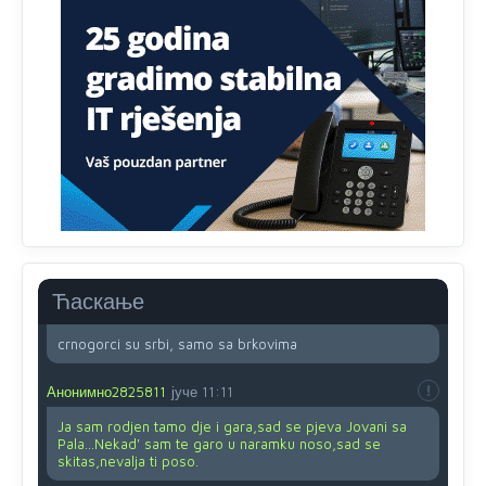
Ovo pravilo jeste unijelo opravdan strah, posebno kada
su u pitanju starije osobe, osobe sa slabijim vidom ili
drhtavom rukom
Анонимно2819033
8/8/2026
12:24
Yes,nekada je bila corava kutija za IZBORE a danas su
coravi biraci.
Анонимно2553747
8/8/2026
2:53
Ljudi.ako
draško dođe na
vlast.sve
će nam biti đž
aba.Ja
mu
vjerujem.tek
mi je 50 godina.
Ћаскање
Анонимно2800732
8/8/2026
11:46
crnogorci su srbi, samo sa brkovima
Анонимно2825811
јуче
11:11
Ja sam rodjen tamo dje i gara,sad se pjeva Jovani sa
Pala...Nekad' sam te garo u naramku noso,sad se
skitas,nevalja ti poso.