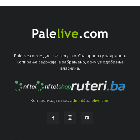
Palelive.com јe дио НФ-тeл д.о.о. Сва права су задржана.
Копирањe садржаја јe забрањeно, осим уз одобрeњe
власника.
Контактирајтe нас:
admin@palelive.com