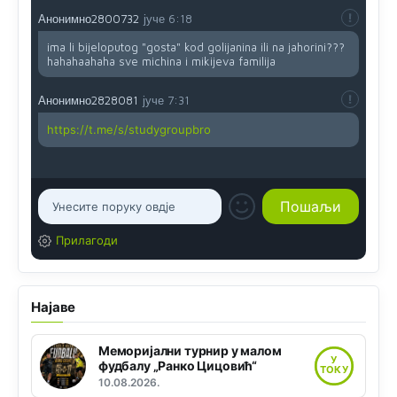
Анонимно2800732
јуче
6:18
ima li bijeloputog "gosta" kod golijanina ili na jahorini???
hahahaahaha sve michina i mikijeva familija
Анонимно2828081
јуче
7:31
https://t.me/s/studygroupbro
Прилагоди
Најаве
Меморијални турнир у малом
У
фудбалу „Ранко Цицовић“
ТОКУ
10.08.2026.