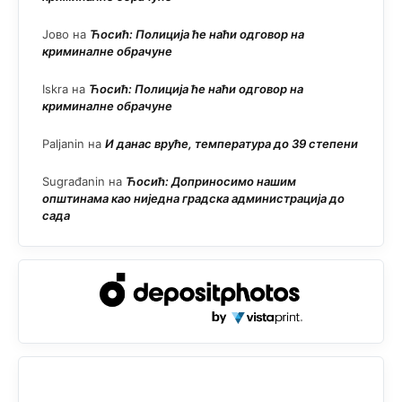
Јово
на
Ћосић: Полиција ће наћи одговор на
криминалне обрачуне
Iskra
на
Ћосић: Полиција ће наћи одговор на
криминалне обрачуне
Paljanin
на
И данас вруће, температура до 39 степени
Sugrađanin
на
Ћосић: Доприносимо нашим
општинама као ниједна градска администрација до
сада