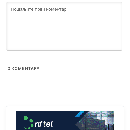
Prema zvaničnim podacima Agencije za statistiku BiH, u
Bosni i Hercegovini je 1.229.972 građana informatički
nepismeno, što čini 38,7% ukupnog stanovništva starijeg
od 10 godina
Анонимно2818605
8/8/2026
11:30
Prema podacima o informaciono-komunikacionim
tehnologijama, čak 33,4% domaćinstava u BiH uopšte
nema pristup računaru bilo koje vrste (desktop, laptop ili
tablet
Анонимно2818605
8/8/2026
11:34
0
КОМЕНТАРА
Najveći dio populacije starije od 65 godina uopšte ne
koristi internet, niti ima pristup računarima
Анонимно2818605
8/8/2026
11:45
Uvođenje pravila da se umjesto dosadašnjeg znaka "X"
(krstića) kružić ispred kandidata mora u potpunosti
obojiti (popuniti) uvedeno je isključivo zbog tehničkih
zahtjeva optičkih skenera.
Анонимно2818605
8/8/2026
11:45