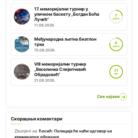
17. меморијални турнир у
уличном баскету „Богдан Боћа
2
Лучић“
ДАНА
11.08.2026.
Међународна љетна биатлон
6
трка
ДАНА
15.08.2026.
VIII меморијални турнир
„Веселинка Слијепчевић
21
Обрадовић“
АВГ
21.08.2026.
→
Све најаве
Скорашњи коментари
Zbunjeni
на
Ћосић: Полиција ће наћи одговор на
криминалне обрачуне