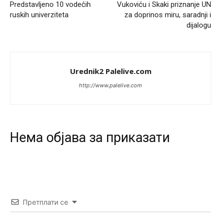
Predstavljeno 10 vodećih
Vukoviću i Skaki priznanje UN
Анонимно2553747
8/8/2026
9:55
ruskih univerziteta
za doprinos miru, saradnji i
dijalogu
Jel moguće da toliko zaostaju za nama..
Анонимно2818605
8/8/2026
11:15
Prema posljednjem zvaničnom popisu stanovništva, u
Urednik2 Palelive.com
Bosni i Hercegovini ima 89.794 nepismenih osoba, što
čini 2,82% ukupnog stanovništva starijeg od 10 godina
http://www.palelive.com
Анонимно2818605
8/8/2026
11:17
Sa ovim procentom, Bosna i Hercegovina ima najvišu
stopu nepismenosti u regionu.
Нeма објава за приказати
Анонимно2818605
8/8/2026
11:21
Najveći rizik sa nepismenim stanovništvom je "kupovina
glasova" i manipulacija kroz fiktivne pomoćnike (koji
zapravo glasaju po nalogu političkih partija, a ne po želji
birača).
Претплати се
Анонимно2818605
8/8/2026
11:28