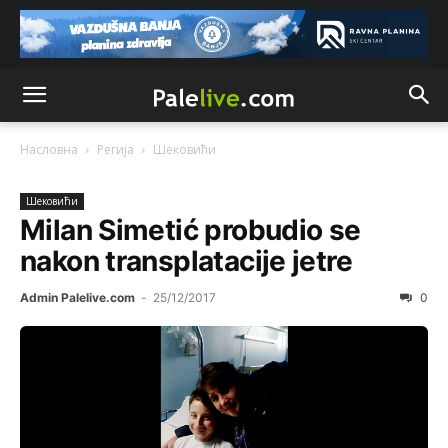
Насловна
Регија
Шeковићи
Шeковићи
Milan Simetić probudio se
nakon transplatacije jetre
Admin Palelive.com
-
25/12/2017
0
Анонимно2806721
8/6/2026
12:39