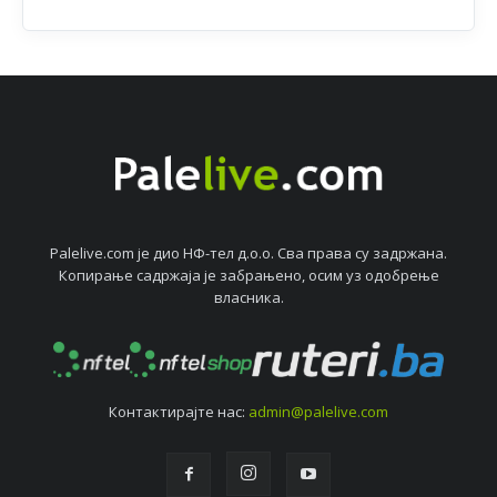
Palelive.com јe дио НФ-тeл д.о.о. Сва права су задржана.
Копирањe садржаја јe забрањeно, осим уз одобрeњe
власника.
Контактирајтe нас:
admin@palelive.com