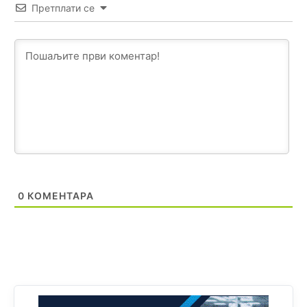
Претплати се
Анонимно2818605
8/8/2026
11:28
Prema zvaničnim podacima Agencije za statistiku BiH, u
Bosni i Hercegovini je 1.229.972 građana informatički
nepismeno, što čini 38,7% ukupnog stanovništva starijeg
od 10 godina
Анонимно2818605
8/8/2026
11:30
Prema podacima o informaciono-komunikacionim
tehnologijama, čak 33,4% domaćinstava u BiH uopšte
nema pristup računaru bilo koje vrste (desktop, laptop ili
tablet
Анонимно2818605
8/8/2026
11:34
0
КОМЕНТАРА
Najveći dio populacije starije od 65 godina uopšte ne
koristi internet, niti ima pristup računarima
Анонимно2818605
8/8/2026
11:45
Uvođenje pravila da se umjesto dosadašnjeg znaka "X"
(krstića) kružić ispred kandidata mora u potpunosti
obojiti (popuniti) uvedeno je isključivo zbog tehničkih
zahtjeva optičkih skenera.