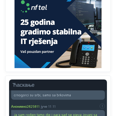
Анонимно2818605
8/8/2026
11:45
Ovo pravilo jeste unijelo opravdan strah, posebno kada
su u pitanju starije osobe, osobe sa slabijim vidom ili
drhtavom rukom
Анонимно2819033
8/8/2026
12:24
Yes,nekada je bila corava kutija za IZBORE a danas su
coravi biraci.
Анонимно2553747
8/8/2026
2:53
Ljudi.ako
draško dođe na
vlast.sve
će nam biti đž
aba.Ja
mu
vjerujem.tek
mi je 50 godina.
Ћаскање
Анонимно2800732
8/8/2026
11:46
crnogorci su srbi, samo sa brkovima
Анонимно2825811
јуче
11:11
Ja sam rodjen tamo dje i gara,sad se pjeva Jovani sa