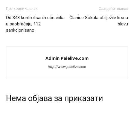
ko je pobjedio... u Japanu za 2 minuta,kod nas mjesec
dana pre izbora zna se ko ce pobediti!!
Претходни чланак
Сљедећи чланак
Od 348 kontrolisanih učesnika
Članice Sokola obilježile krsnu
Анонимно2553747
8/8/2026
9:55
u saobraćaju, 112
slavu
sankcionisano
Jel moguće da toliko zaostaju za nama..
Анонимно2818605
8/8/2026
11:15
Prema posljednjem zvaničnom popisu stanovništva, u
Admin Palelive.com
Bosni i Hercegovini ima 89.794 nepismenih osoba, što
čini 2,82% ukupnog stanovništva starijeg od 10 godina
http://www.palelive.com
Анонимно2818605
8/8/2026
11:17
Sa ovim procentom, Bosna i Hercegovina ima najvišu
stopu nepismenosti u regionu.
Нeма објава за приказати
Анонимно2818605
8/8/2026
11:21
Najveći rizik sa nepismenim stanovništvom je "kupovina
glasova" i manipulacija kroz fiktivne pomoćnike (koji
zapravo glasaju po nalogu političkih partija, a ne po želji
birača).