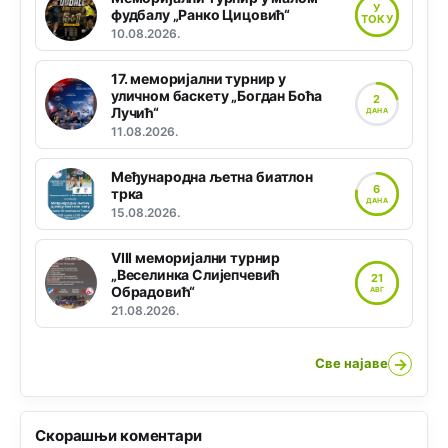
У
фудбалу „Ранко Цицовић“
ТОКУ
10.08.2026.
17. меморијални турнир у
уличном баскету „Богдан Боћа
2
Лучић“
ДАНА
11.08.2026.
Међународна љетна биатлон
6
трка
ДАНА
15.08.2026.
VIII меморијални турнир
„Веселинка Слијепчевић
21
Обрадовић“
АВГ
21.08.2026.
→
Све најаве
Скорашњи коментари