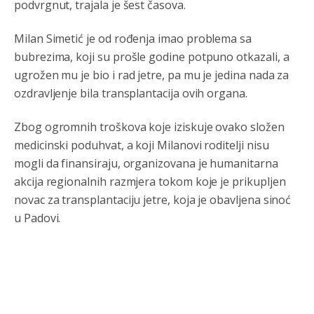
podvrgnut, trajala je šest časova.
Анонимно2808843
8/6/2026
6:20
Milan Simetić je od rođenja imao problema sa
reconquista
bubrezima, koji su prošle godine potpuno otkazali, a
ugrožen mu je bio i rad jetre, pa mu je jedina nada za
Анонимно2810587
8/7/2026
11:11
ozdravljenje bila transplantacija ovih organa.
Evo dasak vijetra s Romanije,neko iz publike povika,ma
pusti ih ciganija...pocetkom ovog vjeka,neko rece za
Radovana i Ratka kaki su oni srbi...i poce dalje da
Zbog ogromnih troškova koje iziskuje ovako složen
besjedi znam ja dobro sta je bilo u Ag-ci...
medicinski poduhvat, a koji Milanovi roditelji nisu
mogli da finansiraju, organizovana je humanitarna
Анонимно2810587
8/7/2026
11:13
akcija regionalnih razmjera tokom koje je prikupljen
Proguglajte
novac za transplantaciju jetre, koja je obavljena sinoć
u Padovi.
Анонимно2810587
8/7/2026
11:21
O kako su cudni lvi ljudi,uzeli bi sve da mogu...a ja srce
svima fajem,radujem se tudjoj sreci.I ko ima i ko nema
na iso ce mjesto leci!
Анонимно2810587
8/7/2026
11:24