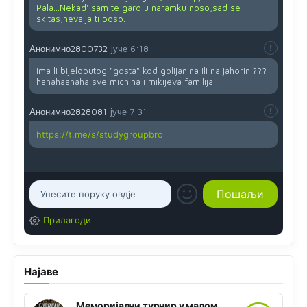
Pala...Nekad' sam te garo u naramku noso,sad se
skitas,nevalja ti poso.
Анонимно2800732
јуче
6:18
ima li bijeloputog "gosta" kod golijanina ili na jahorini???
hahahaahaha sve michina i mikijeva familija
Анонимно2828081
јуче
7:31
https://t.me/s/studygroupbro
Прилагоди
Најаве
Меморијални турнир у малом