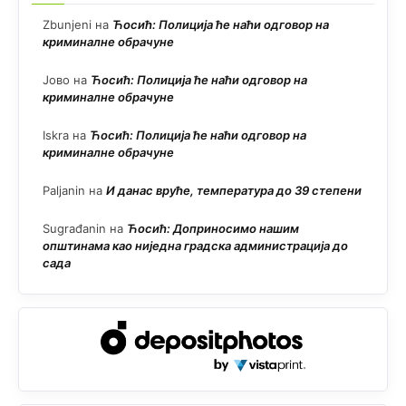
Zbunjeni
на
Ћосић: Полиција ће наћи одговор на
криминалне обрачуне
Јово
на
Ћосић: Полиција ће наћи одговор на
криминалне обрачуне
Iskra
на
Ћосић: Полиција ће наћи одговор на
криминалне обрачуне
Paljanin
на
И данас вруће, температура до 39 степени
Sugrađanin
на
Ћосић: Доприносимо нашим
општинама као ниједна градска администрација до
сада