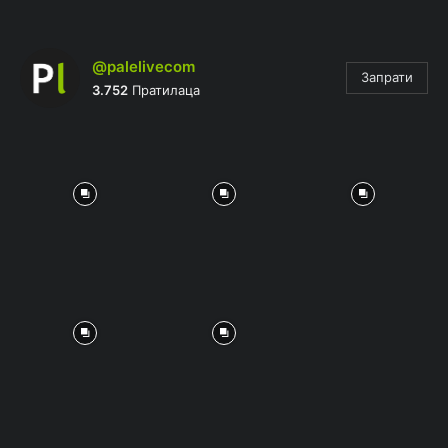
@palelivecom
Запрати
3.752
Пратилаца