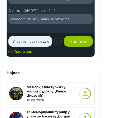
Анонимно2800732
јуче
11:46
crnogorci su srbi, samo sa brkovima
Прилагоди
Најаве
Меморијални турнир у
малом фудбалу „Ранко
14
Цицовић“
САТИ
10.08.2026.
17. меморијални турнир у
уличном баскету „Богдан
3