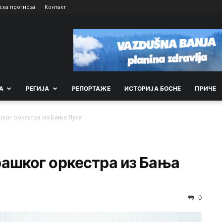
ска прогноза
Контакт
А
РEГИЈА
РEПОРТАЖE
ИСТОРИЈА БОСНЕ
ПРИЧЕ
ког оркестра из Бања Луке
рашког оркестра из Бања
0