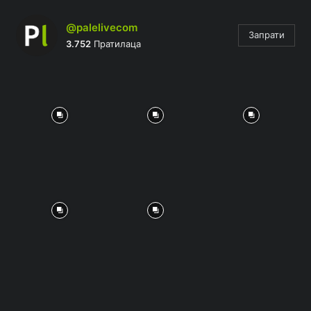
@palelivecom
Запрати
3.752
Пратилаца