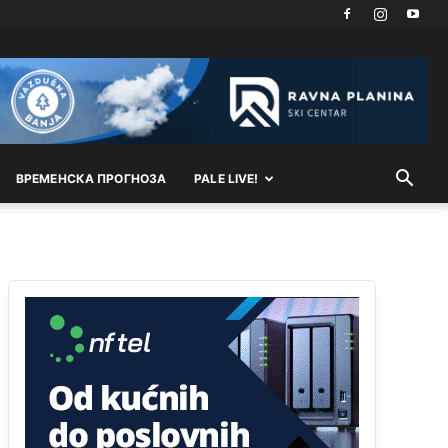
Анонимно2818605
јуче
11:21
Najveći rizik sa nepismenim stanovništvom je
"kupovina glasova" i manipulacija kroz fiktivne
pomoćnike (koji zapravo glasaju po nalogu
političkih partija, a ne po želji birača).
Анонимно2818605
јуче
11:28
ВРEМEНСКА ПРОГНОЗА
PALE LIVE!
Prema zvaničnim podacima Agencije za statistiku
BiH, u Bosni i Hercegovini je 1.229.972 građana
informatički nepismeno, što čini 38,7% ukupnog
stanovništva starijeg od 10 godina
Анонимно2818605
јуче
11:30
Prema podacima o informaciono-komunikacionim
tehnologijama, čak 33,4% domaćinstava u BiH
uopšte nema pristup računaru bilo koje vrste
(desktop, laptop ili tablet
Анонимно2818605
јуче
11:34
Najveći dio populacije starije od 65 godina