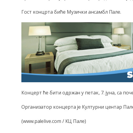
Гост концрта биће Музички ансамбл Пале.
Концерт ће бити одржан у петак, 7. јуна, са поче
Организатор концерта је Културни центар Пал
(www.palelive.com / КЦ Пале)