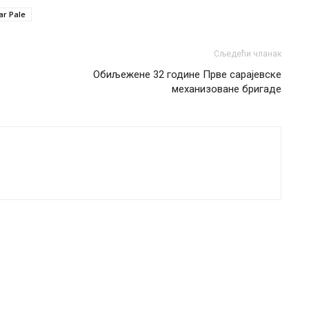
ar Pale
Сљедећи чланак
Обиљежене 32 године Прве сарајевске
механизоване бригаде