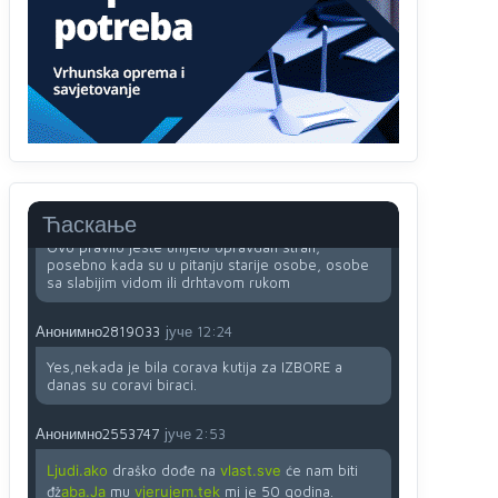
uopšte ne koristi internet, niti ima pristup
računarima
Анонимно2818605
јуче
11:45
Uvođenje pravila da se umjesto dosadašnjeg
znaka "X" (krstića) kružić ispred kandidata mora u
potpunosti obojiti (popuniti) uvedeno je isključivo
zbog tehničkih zahtjeva optičkih skenera.
Анонимно2818605
јуче
11:45
Ћаскање
Ovo pravilo jeste unijelo opravdan strah,
posebno kada su u pitanju starije osobe, osobe
sa slabijim vidom ili drhtavom rukom
Анонимно2819033
јуче
12:24
Yes,nekada je bila corava kutija za IZBORE a
danas su coravi biraci.
Анонимно2553747
јуче
2:53
Ljudi.ako
draško dođe na
vlast.sve
će nam biti
đž
aba.Ja
mu
vjerujem.tek
mi je 50 godina.