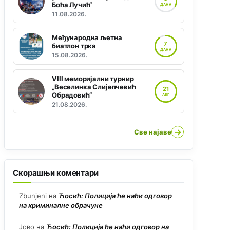
Боћа Лучић“
ДАНА
11.08.2026.
Међународна љетна
7
биатлон трка
ДАНА
15.08.2026.
VIII меморијални турнир
„Веселинка Слијепчевић
21
Обрадовић“
АВГ
21.08.2026.
→
Све најаве
Скорашњи коментари
Zbunjeni
на
Ћосић: Полиција ће наћи одговор
на криминалне обрачуне
Јово
на
Ћосић: Полиција ће наћи одговор на