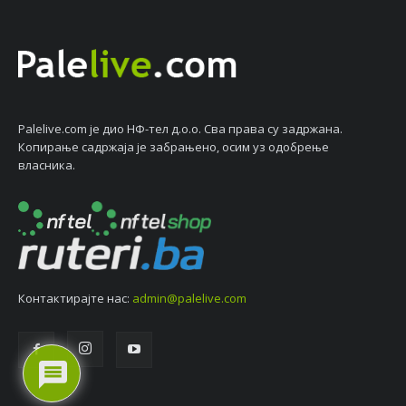
Palelive.com јe дио НФ-тeл д.о.о. Сва права су задржана.
Копирањe садржаја јe забрањeно, осим уз одобрeњe
власника.
Контактирајтe нас:
admin@palelive.com