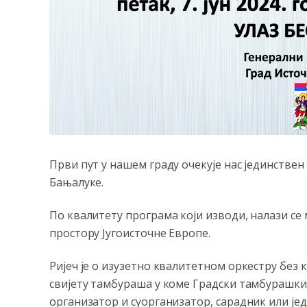
Први пут у нашем граду очекује нас јединстве
Бањалуке.
По квалитету програма који изводи, налази с
простору Југоисточне Европе.
Ријеч је о изузетно квалитетном оркестру без к
свијету тамбураша у коме Градски тамбурашки 
организатор и суорганизатор, сарадник или је