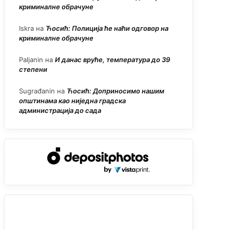
криминалне обрачуне
Iskra
на
Ћосић: Полиција ће наћи одговор на
криминалне обрачуне
Paljanin
на
И данас вруће, температура до 39
степени
Sugrađanin
на
Ћосић: Доприносимо нашим
општинама као ниједна градска
администрација до сада