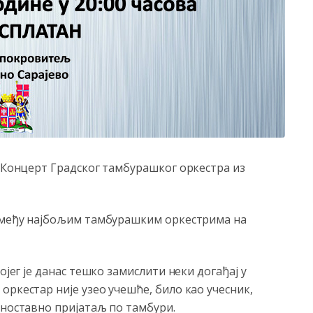
н Концерт Градског тамбурашког оркестра из
е међу најбољим тамбурашким оркестрима на
ојег је данас тешко замислити неки догађај у
оркестар није узео учешће, било као учесник,
дноставно пријатаљ по тамбури.