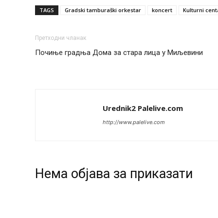
TAGS
Gradski tamburaški orkestar
koncert
Kulturni cent
Претходни чланак
Почиње градња Дома за стара лица у Миљевини
Urednik2 Palelive.com
http://www.palelive.com
Нeма објава за приказати