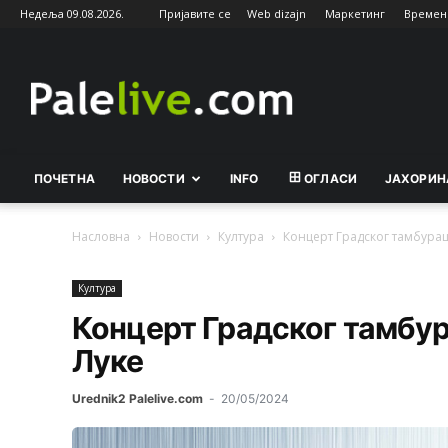
Недеља 09.08.2026.
Пријавите се
Web dizajn
Маркетинг
Времен
Palelive.com
ПОЧЕТНА
НОВОСТИ
INFO
ОГЛАСИ
ЈАХОРИН
Насловна
Новости
Култура
Концерт Градског тамбураш
Култура
Концерт Градског тамбу
Луке
Urednik2 Palelive.com
-
20/05/2024