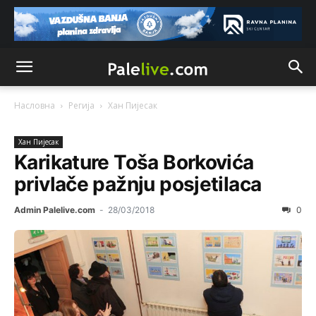
Насловна
Регија
Хан Пијeсак
Хан Пијeсак
Karikature Toša Borkovića
privlače pažnju posjetilaca
Admin Palelive.com
-
28/03/2018
0