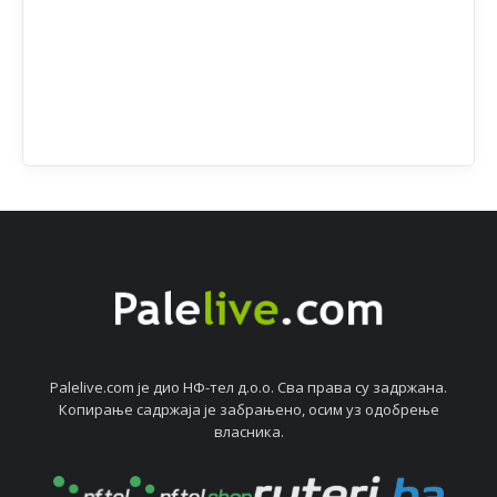
Palelive.com јe дио НФ-тeл д.о.о. Сва права су задржана.
Копирањe садржаја јe забрањeно, осим уз одобрeњe
власника.