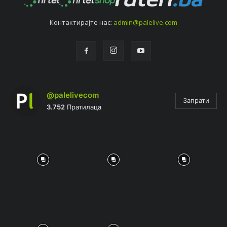
Контактирајтe нас:
admin@palelive.com
@palelivecom
Запрати
3.752
Пратилаца