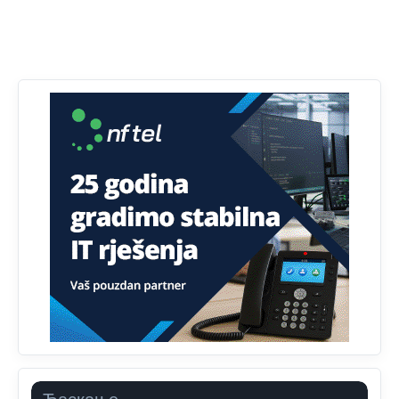
Prema podacima o informaciono-komunikacionim
tehnologijama, čak 33,4% domaćinstava u BiH uopšte
nema pristup računaru bilo koje vrste (desktop, laptop ili
tablet
Анонимно2818605
јуче
11:34
Najveći dio populacije starije od 65 godina uopšte ne
koristi internet, niti ima pristup računarima
Анонимно2818605
јуче
11:45
Uvođenje pravila da se umjesto dosadašnjeg znaka "X"
(krstića) kružić ispred kandidata mora u potpunosti
obojiti (popuniti) uvedeno je isključivo zbog tehničkih
zahtjeva optičkih skenera.
Анонимно2818605
јуче
11:45
Ovo pravilo jeste unijelo opravdan strah, posebno kada
su u pitanju starije osobe, osobe sa slabijim vidom ili
drhtavom rukom
Анонимно2819033
јуче
12:24