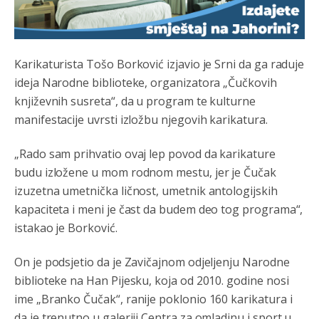
Анонимно2807895
8/6/2026
12:16
Dobro zboris 791,ovaj721 dok nije bilo interneta,samo
Karikaturista Tošo Borković izjavio je Srni da ga raduje
mu je porodica znala da je glup!
ideja Narodne biblioteke, organizatora „Čučkovih
književnih susreta“, da u program te kulturne
Анонимно2807895
8/6/2026
12:18
manifestacije uvrsti izložbu njegovih karikatura.
Drzi pod kontrolom tri stvari jezik,karakter i
ponasanje...Uzivotu brani tri stvari:cast,prijatelja i
slabije.Iz
zivota iskljuci tri stvari uvredu,neznanje i
„Rado sam prihvatio ovaj lep povod da karikature
zavist.Sve
dok si ziv gaji tri stvari dobrotu,pamet i
budu izložene u mom rodnom mestu, jer je Čučak
prijateljstvo!!
izuzetna umetnička ličnost, umetnik antologijskih
Анонимно2806721
8/6/2026
12:39
kapaciteta i meni je čast da budem deo tog programa“,
istakao je Borković.
791 BiH nije priznala Kosovo kao nezavisnu državu jer
genocidna tvorevina pravi smetnju a recimo Srbija je
davno
priznala.Na
svakom proizvodu iz Srbije stoji -
On je podsjetio da je Zavičajnom odjeljenju Narodne
uvoznik za Kosovo
biblioteke na Han Pijesku, koja od 2010. godine nosi
ime „Branko Čučak“, ranije poklonio 160 karikatura i
Анонимно2806721
8/6/2026
12:45
da je trenutno u galeriji Centra za omladinu i sport u