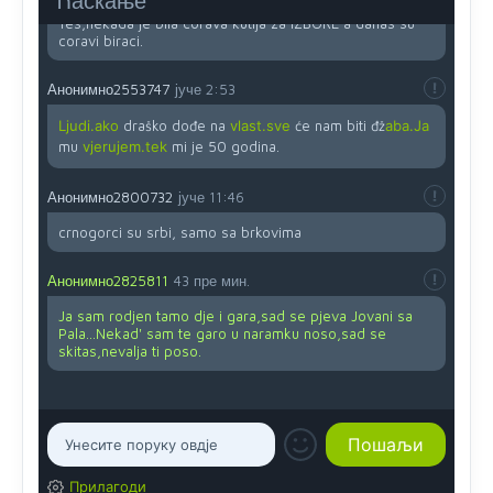
Ћаскање
Yes,nekada je bila corava kutija za IZBORE a danas su
coravi biraci.
Анонимно2553747
јуче
2:53
Ljudi.ako
draško dođe na
vlast.sve
će nam biti đž
aba.Ja
mu
vjerujem.tek
mi je 50 godina.
Анонимно2800732
јуче
11:46
crnogorci su srbi, samo sa brkovima
Анонимно2825811
43 пре мин.
Ja sam rodjen tamo dje i gara,sad se pjeva Jovani sa
Pala...Nekad' sam te garo u naramku noso,sad se
skitas,nevalja ti poso.
Прилагоди