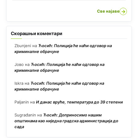
→
Све најаве
Скорашњи коментари
Zbunjeni
на
Ћосић: Полиција ће наћи одговор на
криминалне обрачуне
Јово
на
Ћосић: Полиција ће наћи одговор на
криминалне обрачуне
Iskra
на
Ћосић: Полиција ће наћи одговор на
криминалне обрачуне
Paljanin
на
И данас вруће, температура до 39 степени
Sugrađanin
на
Ћосић: Доприносимо нашим
општинама као ниједна градска администрација до
сада