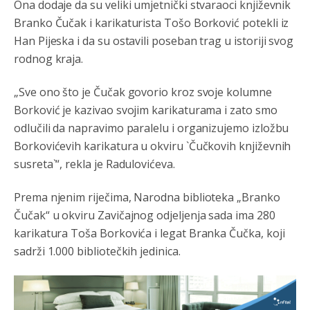
Ona dodaje da su veliki umjetnički stvaraoci književnik
Branko Čučak i karikaturista Tošo Borković potekli iz
Han Pijeska i da su ostavili poseban trag u istoriji svog
rodnog kraja.
„Sve ono što je Čučak govorio kroz svoje kolumne
Borković je kazivao svojim karikaturama i zato smo
odlučili da napravimo paralelu i organizujemo izložbu
Borkovićevih karikatura u okviru `Čučkovih književnih
susreta`“, rekla je Radulovićeva.
Prema njenim riječima, Narodna biblioteka „Branko
Čučak“ u okviru Zavičajnog odjeljenja sada ima 280
karikatura Toša Borkovića i legat Branka Čučka, koji
sadrži 1.000 bibliotečkih jedinica.