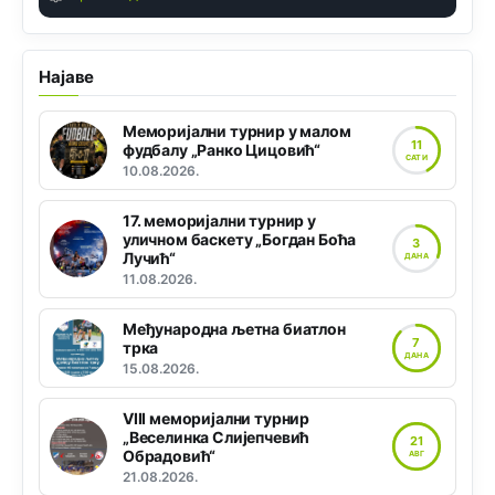
Најаве
Меморијални турнир у малом
11
фудбалу „Ранко Цицовић“
САТИ
10.08.2026.
17. меморијални турнир у
уличном баскету „Богдан Боћа
3
Лучић“
ДАНА
11.08.2026.
Међународна љетна биатлон
7
трка
ДАНА
15.08.2026.
VIII меморијални турнир
„Веселинка Слијепчевић
21
Обрадовић“
АВГ
21.08.2026.