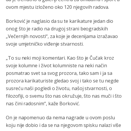
Sve i da se nekim čudom vojska Srbije "vrati" na
Kosovo-kome će se vratiti? Gdje je dobrodošla i koga
ovom mjestu izloženo oko 120 njegovih radova.
da brani? A imamo vojsku Kosova kojoj želimo svako
dobro i da se što bolje opreme
Borković je naglasio da su te karikature jedan dio
Анонимно2808202
8/6/2026
1:38
onog što je radio na drugoj strani beogradskih
„Večernjih novosti“, za koje je decenijama izražavao
i mi tebi želimo dug život i tešku bolest
svoje umjetničko viđenje stvarnosti.
Анонимно2808216
8/6/2026
1:42
„To su neki moji komentari. Kao što je Čučak kroz
Akò se prevede...manji umro nego sto se rodio.
svoje kolumne i život kolumniste na neki način
Анонимно2806721
8/6/2026
2:27
posmatrao svet sa svog prozora, tako sam i ja sa
prozora karikaturiste gledao svoj i tako se tu negde
Kuniocu ide q u guz...
susreću naši pogledi o životu, našoj stvarnosti, o
filozofiji, o svemu što nas okružuje, što nas muči i što
Анонимно2808843
8/6/2026
6:20
nas čini radosnim“, kaže Borković.
reconquista
On je napomenuo da nema nagrade u ovom poslu
Анонимно2810587
8/7/2026
11:11
koju nije dobio i da se na njegovom spisku nalazi više
Evo dasak vijetra s Romanije,neko iz publike povika,ma