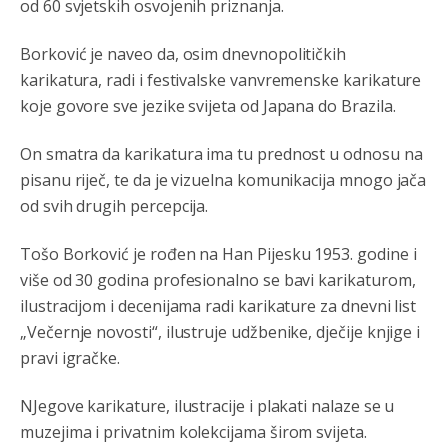
od 60 svjetskih osvojenih priznanja.
pusti ih ciganija...pocetkom ovog vjeka,neko rece za
Radovana i Ratka kaki su oni srbi...i poce dalje da
besjedi znam ja dobro sta je bilo u Ag-ci...
Borković je naveo da, osim dnevnopolitičkih
karikatura, radi i festivalske vanvremenske karikature
Анонимно2810587
8/7/2026
11:13
koje govore sve jezike svijeta od Japana do Brazila.
Proguglajte
On smatra da karikatura ima tu prednost u odnosu na
Анонимно2810587
8/7/2026
11:21
pisanu riječ, te da je vizuelna komunikacija mnogo jača
O kako su cudni lvi ljudi,uzeli bi sve da mogu...a ja srce
od svih drugih percepcija.
svima fajem,radujem se tudjoj sreci.I ko ima i ko nema
na iso ce mjesto leci!
Tošo Borković je rođen na Han Pijesku 1953. godine i
Анонимно2810587
8/7/2026
11:24
više od 30 godina profesionalno se bavi karikaturom,
Nije u svijetu problem,nahraniti siromasnd,kako nahraniti
ilustracijom i decenijama radi karikature za dnevni list
bogate!?
„Večernje novosti“, ilustruje udžbenike, dječije knjige i
pravi igračke.
Анонимно2810587
8/7/2026
11:26
Pozdrav,evo hvata me meze.
NJegove karikature, ilustracije i plakati nalaze se u
muzejima i privatnim kolekcijama širom svijeta.
Анонимно2811968
8/7/2026
11:38