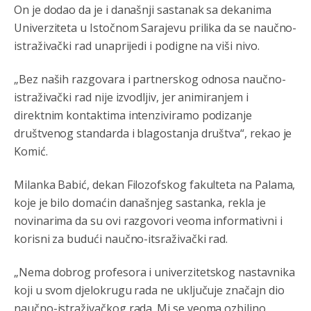
On je dodao da je i današnji sastanak sa dekanima
što znaju.
Univerziteta u Istočnom Sarajevu prilika da se naučno-
Анонимно2022778
јуче
3:59
istraživački rad unaprijedi i podigne na viši nivo.
....i onda su na tenkovima NATO pakta, na vlast došli
jedna baba i jedan švercer dezerter ratni profiter i
„Bez naših razgovara i partnerskog odnosa naučno-
ikonokradica .... ende
istraživački rad nije izvodljiv, jer animiranjem i
direktnim kontaktima intenziviramo podizanje
Анонимно2802605
јуче
5:25
društvenog standarda i blagostanja društva“, rekao je
Милорад Додик је доживотни предсједник државе
Komić.
Републике Српске! Душмани ће умријети од муке,не
могу му ништа.
Milanka Babić, dekan Filozofskog fakulteta na Palama,
Анонимно2802622
јуче
5:29
koje je bilo domaćin današnjeg sastanka, rekla je
Mile je predsjednik stranke kao recimo Bakir ili Dragan a
novinarima da su ovi razgovori veoma informativni i
tzv.rs
neće nikad biti država,samo pokrajina u državi
korisni za budući naučno-itsraživački rad.
Bosni i Hercegovini
Анонимно2806339
4:23
„Nema dobrog profesora i univerzitetskog nastavnika
koji u svom djelokrugu rada ne uključuje značajn dio
RS je država ako nisi znao
naučno-istraživačkog rada. Mi se veoma ozbiljno