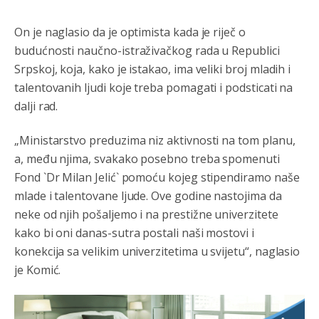
On je naglasio da je optimista kada je riječ o
budućnosti naučno-istraživačkog rada u Republici
Srpskoj, koja, kako je istakao, ima veliki broj mladih i
talentovanih ljudi koje treba pomagati i podsticati na
dalji rad.
„Ministarstvo preduzima niz aktivnosti na tom planu,
a, među njima, svakako posebno treba spomenuti
Fond `Dr Milan Jelić` pomoću kojeg stipendiramo naše
mlade i talentovane ljude. Ove godine nastojima da
neke od njih pošaljemo i na prestižne univerzitete
kako bi oni danas-sutra postali naši mostovi i
konekcija sa velikim univerzitetima u svijetu“, naglasio
je Komić.