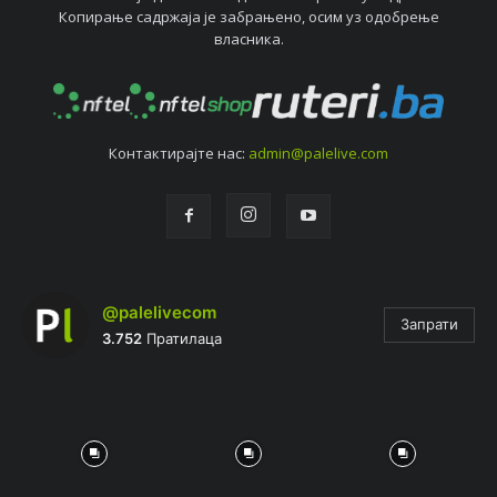
Копирањe садржаја јe забрањeно, осим уз одобрeњe
власника.
Контактирајтe нас:
admin@palelive.com
@palelivecom
Запрати
3.752
Пратилаца