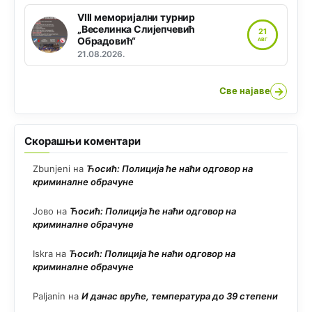
VIII меморијални турнир
„Веселинка Слијепчевић
21
Обрадовић“
АВГ
21.08.2026.
→
Све најаве
Скорашњи коментари
Zbunjeni
на
Ћосић: Полиција ће наћи одговор на
криминалне обрачуне
Јово
на
Ћосић: Полиција ће наћи одговор на
криминалне обрачуне
Iskra
на
Ћосић: Полиција ће наћи одговор на
криминалне обрачуне
Paljanin
на
И данас вруће, температура до 39 степени