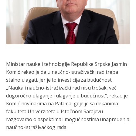
Ministar nauke i tehnologije Republike Srpske Jasmin
Komić rekao je da u naučno-istraživački rad treba
stalno ulagati, jer je to investicija za budućnost.
„Nauka i naučno-istraživački rad nisu trošak, već
dugoročno ulaganje i ulaganje u budućnost“, rekao je
Komić novinarima na Palama, gdje je sa dekanima
fakulteta Univerziteta u Istočnom Sarajevu
razgovarao o aspektima i mogućnostima unapređenja
naučno-istraživačkog rada.