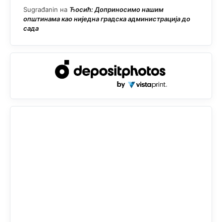
Sugrađanin
на
Ћосић: Доприносимо нашим
општинама као ниједна градска администрација до
сада