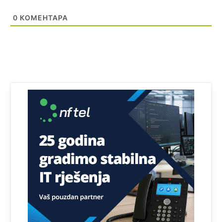
БиХ није гласала да је тзв.Косово држава. Лупаш ко к у
0
КОМЕНТАРА
р а ц по самару луди турко.
Анонимно2807895
12:16
Dobro zboris 791,ovaj721 dok nije bilo interneta,samo
mu je porodica znala da je glup!
Анонимно2807895
12:18
Drzi pod kontrolom tri stvari jezik,karakter i
ponasanje...Uzivotu brani tri stvari:cast,prijatelja i
slabije.Iz
zivota iskljuci tri stvari uvredu,neznanje i
zavist.Sve
dok si ziv gaji tri stvari dobrotu,pamet i
prijateljstvo!!
Анонимно2806721
12:39
791 BiH nije priznala Kosovo kao nezavisnu državu jer
genocidna tvorevina pravi smetnju a recimo Srbija je
davno
priznala.Na
svakom proizvodu iz Srbije stoji -
uvoznik za Kosovo