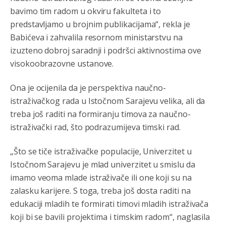
Анонимно2806339
4:24
bavimo tim radom u okviru fakulteta i to
predstavljamo u brojnim publikacijama“, rekla je
RS je država ako nisi znao
Babićeva i zahvalila resornom ministarstvu na
Анонимно2806419
4:51
izuzteno dobroj saradnji i podršci aktivnostima ove
биће увек држава за турчина који овде уноси немир
visokoobrazovne ustanove.
Анонимно2806552
5:39
Ona je ocijenila da je perspektiva naučno-
istraživačkog rada u Istočnom Sarajevu velika, ali da
nije mujo turcin, mujo ue bendasr
treba još raditi na formiranju timova za naučno-
Анонимно2806721
6:37
istraživački rad, što podrazumijeva timski rad.
Možete sebi umisliti da je i Kosovo dio Srbije al
nije...probajte ući bez
pasosa.Tako
i
rs.Umisli
li ste da
„Što se tiče istraživačke populacije, Univerzitet u
ste nebeski narod
Istočnom Sarajevu je mlad univerzitet u smislu da
imamo veoma mlade istraživače ili one koji su na
Анонимно2806773
6:56
zalasku karijere. S toga, treba još dosta raditi na
АМЕРИКАНЦИ ДО КРАЈА ГОДИНЕ ОДЛАЗЕ СА
edukaciji mladih te formirati timovi mladih istraživača
КОСОВА
koji bi se bavili projektima i timskim radom“, naglasila