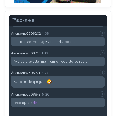
Анонимно2806721
12:45
Sve i da se nekim čudom vojska Srbije "vrati" na
Kosovo-kome će se vratiti? Gdje je dobrodošla i koga
da brani? A imamo vojsku Kosova kojoj želimo svako
Ћаскање
dobro i da se što bolje opreme
Анонимно2808202
1:38
i mi tebi želimo dug život i tešku bolest
Анонимно2808216
1:42
Akò se prevede...manji umro nego sto se rodio.
Анонимно2806721
2:27
Kuniocu ide q u guz...
Анонимно2808843
6:20
reconquista