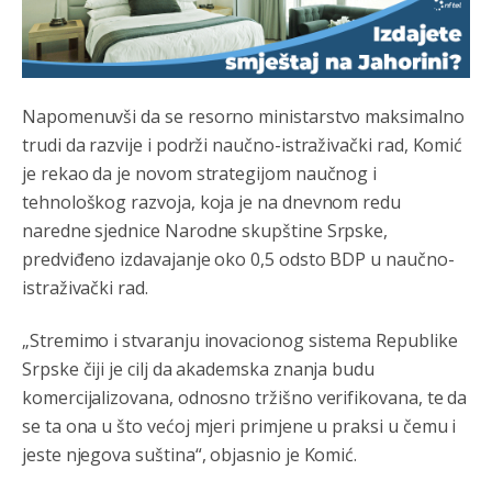
Napomenuvši da se resorno ministarstvo maksimalno
trudi da razvije i podrži naučno-istraživački rad, Komić
je rekao da je novom strategijom naučnog i
tehnološkog razvoja, koja je na dnevnom redu
naredne sjednice Narodne skupštine Srpske,
predviđeno izdavajanje oko 0,5 odsto BDP u naučno-
istraživački rad.
Анонимно2800426
јуче
2:05
„Stremimo i stvaranju inovacionog sistema Republike
Sto bogatiji-to skrtiji,sto tisi-to opasniji,sto pricivljiviji-to
gluplji,sto ljepsi-to razmazaniji,sto emotivniji-to
Srpske čiji je cilj da akademska znanja budu
iskreniji,sto jaci- to bezdusniji,sto sladji u govoru-to
veci prevarant...
komercijalizovana, odnosno tržišno verifikovana, te da
se ta ona u što većoj mjeri primjene u praksi u čemu i
Анонимно2802132
јуче
2:14
jeste njegova suština“, objasnio je Komić.
Mnogi nesposobni ljudi su daleko dogurali. Ko je
nesposoban može raditi sve. Sposobni rade samo ono