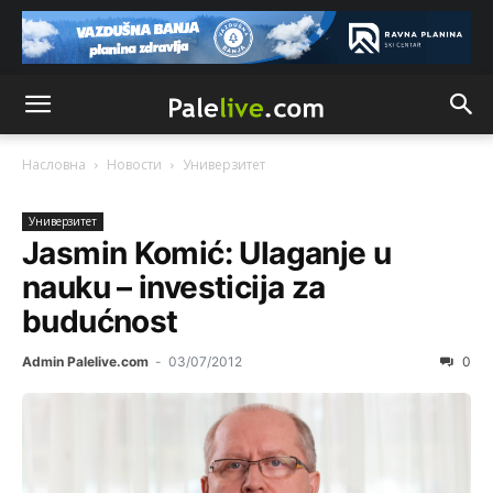
Насловна
Новости
Унивeрзитeт
Унивeрзитeт
Jasmin Komić: Ulaganje u
nauku – investicija za
budućnost
Admin Palelive.com
-
03/07/2012
0