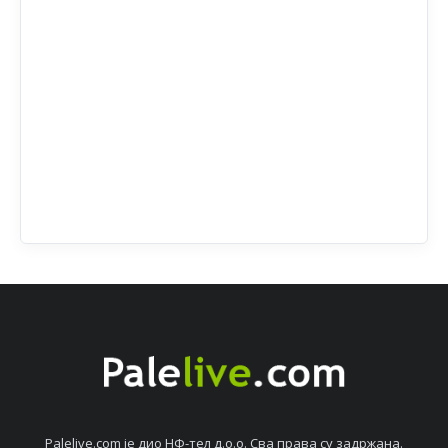
Palelive.com јe дио НФ-тeл д.о.о. Сва права су задржана.