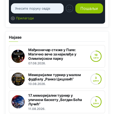
Прилагоди
Најаве
Мађионичар стиже у Пале:
Магично вече за најмлађе у
19
Олимпијском парку
САТИ
07.08.2026.
Меморијални турнир у малом
3
фудбалу „Ранко Цицовић“
ДАНА
10.08.2026.
17. меморијални турнир у
уличном баскету „Богдан Боћа
5
Лучић“
ДАНА
11.08.2026.