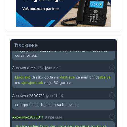
Анонимно2818605
јуче
11:45
Ovo pravilo jeste unijelo opravdan strah, posebno kada
su u pitanju starije osobe, osobe sa slabijim vidom ili
drhtavom rukom
Анонимно2819033
јуче
12:24
Ћаскање
Yes,nekada je bila corava kutija za IZBORE a danas su
coravi biraci.
Анонимно2553747
јуче
2:53
Ljudi.ako
draško dođe na
vlast.sve
će nam biti đž
aba.Ja
mu
vjerujem.tek
mi je 50 godina.
Анонимно2800732
јуче
11:46
crnogorci su srbi, samo sa brkovima
Анонимно2825811
9 пре мин.
Ja sam rodjen tamo dje i gara,sad se pjeva Jovani sa