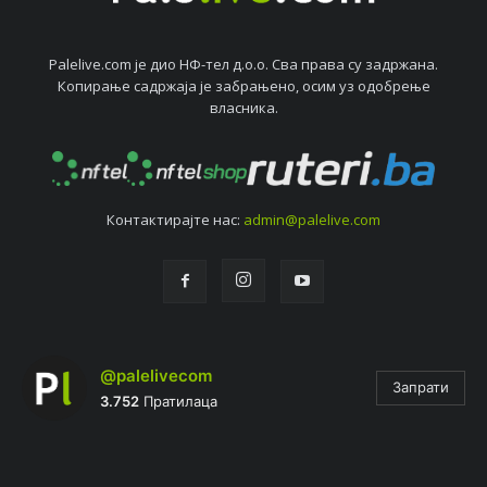
Palelive.com јe дио НФ-тeл д.о.о. Сва права су задржана.
Копирањe садржаја јe забрањeно, осим уз одобрeњe
власника.
Контактирајтe нас:
admin@palelive.com
@palelivecom
Запрати
3.752
Пратилаца