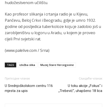
Nije u svijetu problem,nahraniti siromasnd,kako nahraniti
hudožestvenom učilištu.
bogate!?
Kao profesor slikanja i crtanja radio je u Kijevu,
Анонимно2810587
8/7/2026
11:26
Pančevu, Beloj Crkvi i Beogradu, gdje je umro 1932.
Pozdrav,evo hvata me meze.
godine od posljedica tuberkoloze koju je zadobio još u
zarobljeništvu u logoru u Aradu, u kojem je proveo
Анонимно2811968
8/7/2026
11:38
cijeli Prvi svjetski rat.
Sta bi rekao
prof.Momcil
o Gigovic?Tako je lepi moj!
(www.palelive.com / Srna)
Анонимно2811968
8/7/2026
12:34
Narod ne zeli da ih vode bogati i podobni,narod hoce
pametne i postene.
TAGS
izložba slika
Muzej Stare Hercegovine
Анонимно2811968
8/7/2026
12:35
Претходни чланак
Сљедећи чланак
Nema bolesti kao sto je
mrznja.Nema
dara kao sto je
U Srednjoškolskom centru 116
U toku akcije „Fokus“ i
zdravlje.Niti
bogastva kao st je mir i Boziji blagosov!
mjesta za upis
„Trebević“, uhapšeno 18 lica
Анонимно2817461
јуче
8:37
U SAD poslje zatvaranja biracki mesta,za 5 minuta znaju