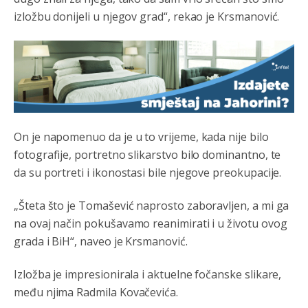
izložbu donijeli u njegov grad“, rekao je Krsmanović.
On je napomenuo da je u to vrijeme, kada nije bilo
Анонимно2807895
8/6/2026
12:16
fotografije, portretno slikarstvo bilo dominantno, te
Dobro zboris 791,ovaj721 dok nije bilo interneta,samo
da su portreti i ikonostasi bile njegove preokupacije.
mu je porodica znala da je glup!
„Šteta što je Tomašević naprosto zaboravljen, a mi ga
Анонимно2807895
8/6/2026
12:18
na ovaj način pokušavamo reanimirati i u životu ovog
Drzi pod kontrolom tri stvari jezik,karakter i
grada i BiH“, naveo je Krsmanović.
ponasanje...Uzivotu brani tri stvari:cast,prijatelja i
slabije.Iz
zivota iskljuci tri stvari uvredu,neznanje i
zavist.Sve
dok si ziv gaji tri stvari dobrotu,pamet i
Izložba je impresionirala i aktuelne fočanske slikare,
prijateljstvo!!
među njima Radmila Kovačevića.
Анонимно2806721
8/6/2026
12:39