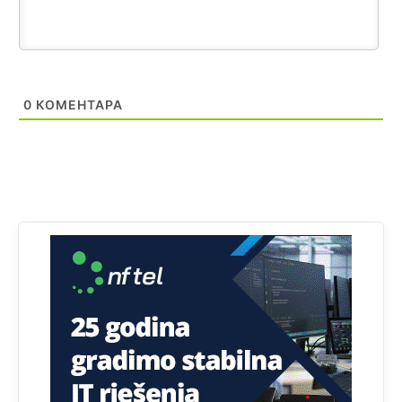
Анонимно2818605
јуче
11:28
Prema zvaničnim podacima Agencije za statistiku BiH, u
Bosni i Hercegovini je 1.229.972 građana informatički
nepismeno, što čini 38,7% ukupnog stanovništva starijeg
od 10 godina
0
КОМЕНТАРА
Анонимно2818605
јуче
11:30
Prema podacima o informaciono-komunikacionim
tehnologijama, čak 33,4% domaćinstava u BiH uopšte
nema pristup računaru bilo koje vrste (desktop, laptop ili
tablet
Анонимно2818605
јуче
11:34
Najveći dio populacije starije od 65 godina uopšte ne
koristi internet, niti ima pristup računarima
Анонимно2818605
јуче
11:45
Uvođenje pravila da se umjesto dosadašnjeg znaka "X"
(krstića) kružić ispred kandidata mora u potpunosti
obojiti (popuniti) uvedeno je isključivo zbog tehničkih
zahtjeva optičkih skenera.