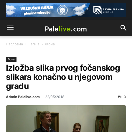
Насловна
Регија
Фоча
Фоча
Izložba slika prvog fočanskog
slikara konačno u njegovom
gradu
Admin Palelive.com
-
22/05/2018
0