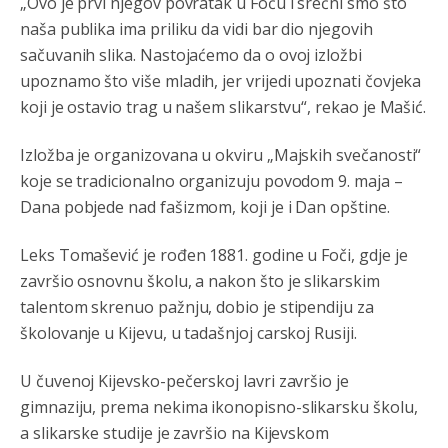
„Ovo je prvi njegov povratak u Foču i srećni smo što
naša publika ima priliku da vidi bar dio njegovih
Анонимно2808843
8/6/2026
6:20
sačuvanih slika. Nastojaćemo da o ovoj izložbi
reconquista
upoznamo što više mladih, jer vrijedi upoznati čovjeka
koji je ostavio trag u našem slikarstvu“, rekao je Mašić.
Анонимно2810587
8/7/2026
11:11
Evo dasak vijetra s Romanije,neko iz publike povika,ma
Izložba je organizovana u okviru „Majskih svečanosti“
pusti ih ciganija...pocetkom ovog vjeka,neko rece za
koje se tradicionalno organizuju povodom 9. maja –
Radovana i Ratka kaki su oni srbi...i poce dalje da
besjedi znam ja dobro sta je bilo u Ag-ci...
Dana pobjede nad fašizmom, koji je i Dan opštine.
Анонимно2810587
8/7/2026
11:13
Leks Tomašević je rođen 1881. godine u Foči, gdje je
Proguglajte
završio osnovnu školu, a nakon što je slikarskim
talentom skrenuo pažnju, dobio je stipendiju za
Анонимно2810587
8/7/2026
11:21
školovanje u Kijevu, u tadašnjoj carskoj Rusiji.
O kako su cudni lvi ljudi,uzeli bi sve da mogu...a ja srce
svima fajem,radujem se tudjoj sreci.I ko ima i ko nema
U čuvenoj Kijevsko-pečerskoj lavri završio je
na iso ce mjesto leci!
gimnaziju, prema nekima ikonopisno-slikarsku školu,
Анонимно2810587
8/7/2026
11:24
a slikarske studije je završio na Kijevskom