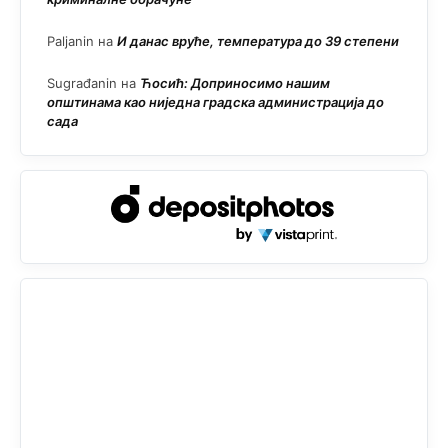
Paljanin
на
И данас вруће, температура до 39 степени
Sugrađanin
на
Ћосић: Доприносимо нашим
општинама као ниједна градска администрација до
сада