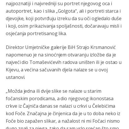
najpoznatiji i najvredniji su portret njegovog oca i
autoportret, kao i slika „Golgota“, ali i portreti starca i
djevojke, koji potvrđuju izreku da su oči ogledalo duše
i koji, osim prikazivanja spoljašnosti, dočaravaju misli i
osjećanja portretisanog lika.
Direktor Umjetničke galerije BiH Strajo Krsmanović
napomenuo je na sinoćnjem otvaranju izložbe da je
najveći dio Tomaševićevih radova uništen ili je ostao u
Kijevu, a većina sačuvanih djela nalaze se u ovoj
ustanovi.
„Možda jedna ili dvije slike se nalaze u starim
fočanskim porodicama, a dio njegovog ikonostasa
crkve iz Čajniča danas se nalazi u crkvi u Čelebićima
kod Foče. Značajna je činjenica da je u to doba neko iz
Foče bio zapažen slikar, a nažalost ni mi Fočaci nismo
dugo znali za njega, tako da sam vrlo srećan što smo