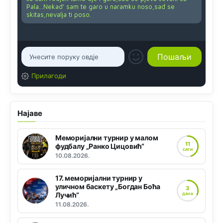
Pala...Nekad' sam te garo u naramku noso,sad se
skitas,nevalja ti poso.
Прилагоди
Најаве
Меморијални турнир у малом
11
фудбалу „Ранко Цицовић“
САТИ
10.08.2026.
17. меморијални турнир у
уличном баскету „Богдан Боћа
3
Лучић“
ДАНА
11.08.2026.