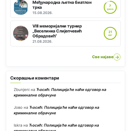
Међународна љетна биатлон
7
трка
ДАНА
15.08.2026.
VIII меморијални турнир
„Веселинка Слијепчевић
21
Обрадовић“
АВГ
21.08.2026.
→
Све најаве
Скорашњи коментари
Zbunjeni
на
Ћосић: Полиција ће наћи одговор на
криминалне обрачуне
Јово
на
Ћосић: Полиција ће наћи одговор на
криминалне обрачуне
Iskra
на
Ћосић: Полиција ће наћи одговор на
криминалне обрачуне