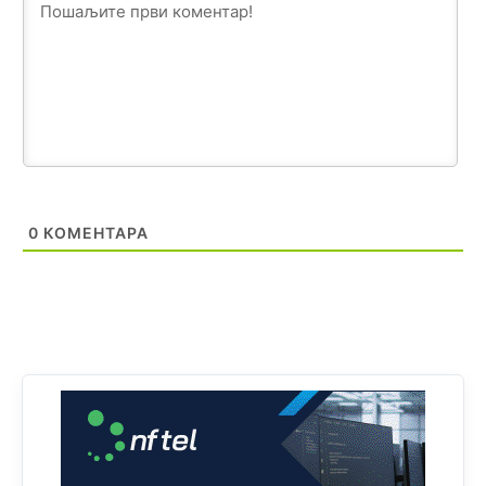
Анонимно2808202
јуче
1:38
i mi tebi želimo dug život i tešku bolest
Анонимно2808216
јуче
1:42
Akò se prevede...manji umro nego sto se rodio.
Анонимно2806721
јуче
2:27
Kuniocu ide q u guz...
0
КОМЕНТАРА
Анонимно2808843
јуче
6:20
reconquista
Анонимно2810587
11:11
Evo dasak vijetra s Romanije,neko iz publike povika,ma
pusti ih ciganija...pocetkom ovog vjeka,neko rece za
Radovana i Ratka kaki su oni srbi...i poce dalje da
besjedi znam ja dobro sta je bilo u Ag-ci...
Анонимно2810587
11:13