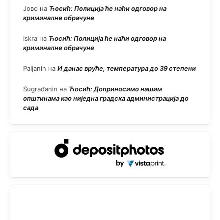
Јово
на
Ћосић: Полиција ће наћи одговор на
криминалне обрачуне
Iskra
на
Ћосић: Полиција ће наћи одговор на
криминалне обрачуне
Paljanin
на
И данас вруће, температура до 39 степени
Sugrađanin
на
Ћосић: Доприносимо нашим
општинама као ниједна градска администрација до
сада