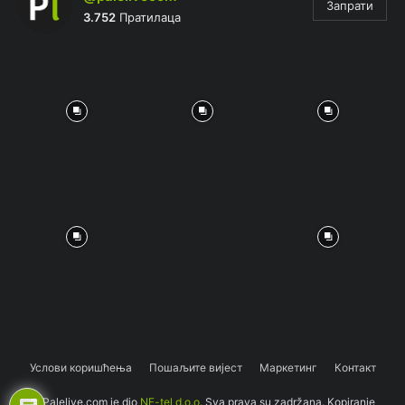
Запрати
3.752
Пратилаца
Услови коришћења
Пошаљите вијест
Маркетинг
Контакт
© Palelive.com je dio
NF-tel d.o.o.
Sva prava su zadržana. Kopiranje