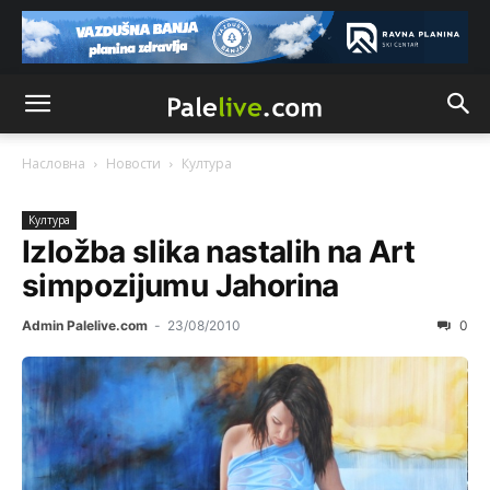
Насловна
Новости
Култура
Култура
Izložba slika nastalih na Art
simpozijumu Jahorina
Admin Palelive.com
-
23/08/2010
0