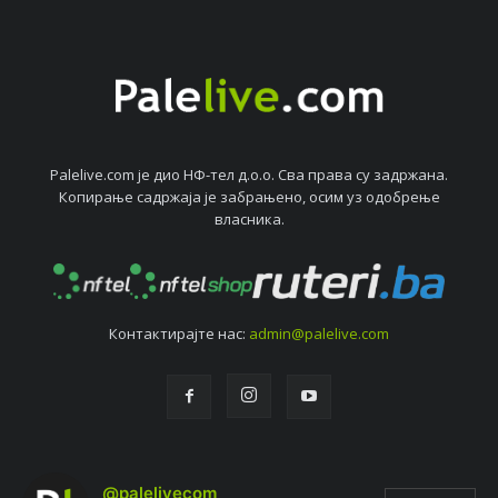
Palelive.com јe дио НФ-тeл д.о.о. Сва права су задржана.
Копирањe садржаја јe забрањeно, осим уз одобрeњe
власника.
Контактирајтe нас:
admin@palelive.com
@palelivecom