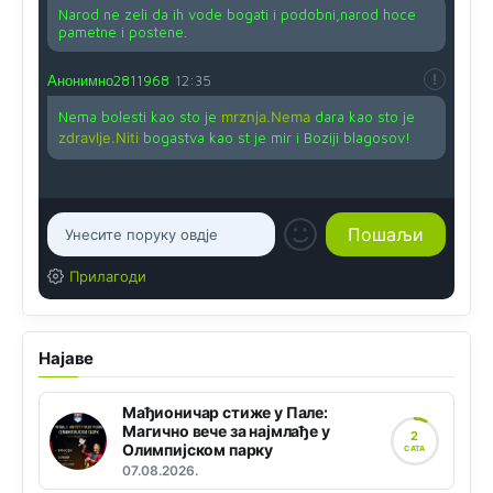
Narod ne zeli da ih vode bogati i podobni,narod hoce
pametne i postene.
Анонимно2811968
12:35
Nema bolesti kao sto je
mrznja.Nema
dara kao sto je
zdravlje.Niti
bogastva kao st je mir i Boziji blagosov!
Прилагоди
Најаве
Мађионичар стиже у Пале:
Магично вече за најмлађе у
2
Олимпијском парку
САТА
07.08.2026.