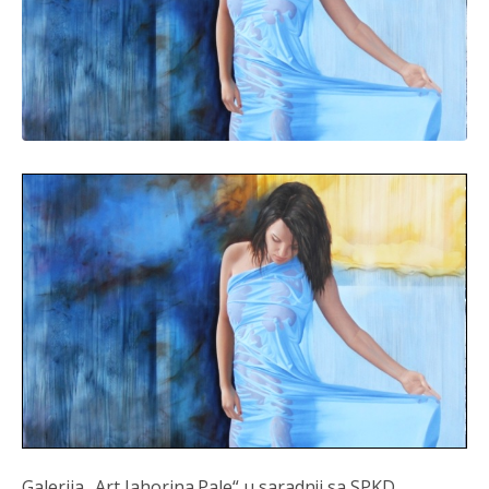
Анонимно2806552
јуче
5:39
nije mujo turcin, mujo ue bendasr
Анонимно2806721
јуче
6:37
Možete sebi umisliti da je i Kosovo dio Srbije al
nije...probajte ući bez
pasosa.Tako
i
rs.Umisli
li ste da
ste nebeski narod
Анонимно2806773
јуче
6:56
АМЕРИКАНЦИ ДО КРАЈА ГОДИНЕ ОДЛАЗЕ СА
КОСОВА
Анонимно2806773
јуче
6:59
Затвара се и база Бондстил, у којој је лета 1999.
године било чак 7.000 војника.
Анонимно2806773
јуче
7:01
Galerija „Art Jahorina Pale“ u saradnji sa SPKD