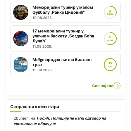
Меморијални турнир у малом
3
фудбалу „Ранко Цицовић“
ДАНА
10.08.2026.
17. меморијални турнир у
уличном баскету „Богдан Боћа
5
Лучић“
ДАНА
11.08.2026.
Међународна љетна биатлон
15
трка
АВГ
15.08.2026.
→
Све најаве
Скорашњи коментари
Zbunjeni
на
Ћосић: Полиција ће наћи одговор на
криминалне обрачуне