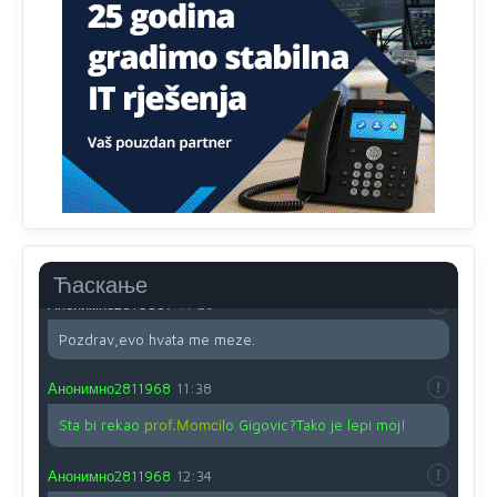
Proguglajte
Анонимно2810587
11:21
O kako su cudni lvi ljudi,uzeli bi sve da mogu...a ja srce
svima fajem,radujem se tudjoj sreci.I ko ima i ko nema
na iso ce mjesto leci!
Анонимно2810587
11:24
Nije u svijetu problem,nahraniti siromasnd,kako nahraniti
bogate!?
Ћаскање
Анонимно2810587
11:26
Pozdrav,evo hvata me meze.
Анонимно2811968
11:38
Sta bi rekao
prof.Momcil
o Gigovic?Tako je lepi moj!
Анонимно2811968
12:34