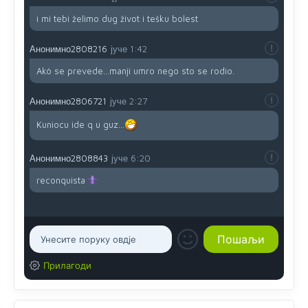
i mi tebi želimo dug život i tešku bolest
Анонимно2808216
јуче
1:42
Akò se prevede...manji umro nego sto se rodio.
Анонимно2806721
јуче
2:27
Kuniocu ide q u guz...
Анонимно2808843
јуче
6:20
reconquista
Прилагоди