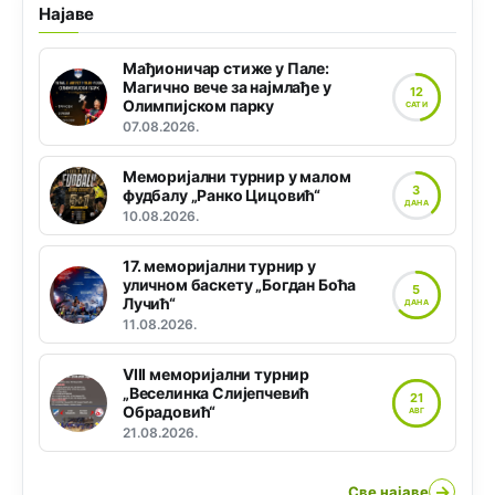
Најаве
Мађионичар стиже у Пале:
Магично вече за најмлађе у
12
Олимпијском парку
САТИ
07.08.2026.
Меморијални турнир у малом
3
фудбалу „Ранко Цицовић“
ДАНА
10.08.2026.
17. меморијални турнир у
уличном баскету „Богдан Боћа
5
Лучић“
ДАНА
11.08.2026.
VIII меморијални турнир
„Веселинка Слијепчевић
21
Обрадовић“
АВГ
21.08.2026.
→
Све најаве