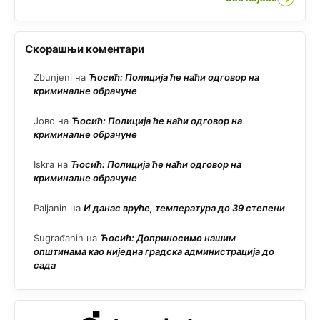
Скорашњи коментари
Zbunjeni
на
Ћосић: Полиција ће наћи одговор на
криминалне обрачуне
Јово
на
Ћосић: Полиција ће наћи одговор на
криминалне обрачуне
Iskra
на
Ћосић: Полиција ће наћи одговор на
криминалне обрачуне
Paljanin
на
И данас вруће, температура до 39 степени
Sugrađanin
на
Ћосић: Доприносимо нашим
општинама као ниједна градска администрација до
сада