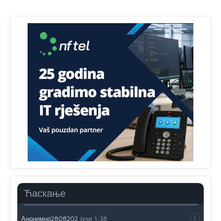
mu je porodica znala da je glup!
Анонимно2807895
јуче
12:18
Drzi pod kontrolom tri stvari jezik,karakter i
ponasanje...Uzivotu brani tri stvari:cast,prijatelja i
slabije.Iz
zivota iskljuci tri stvari uvredu,neznanje i
zavist.Sve
dok si ziv gaji tri stvari dobrotu,pamet i
prijateljstvo!!
Анонимно2806721
јуче
12:39
791 BiH nije priznala Kosovo kao nezavisnu državu jer
genocidna tvorevina pravi smetnju a recimo Srbija je
davno
priznala.Na
svakom proizvodu iz Srbije stoji -
uvoznik za Kosovo
Анонимно2806721
јуче
12:45
Sve i da se nekim čudom vojska Srbije "vrati" na
Kosovo-kome će se vratiti? Gdje je dobrodošla i koga
da brani? A imamo vojsku Kosova kojoj želimo svako
Ћаскање
dobro i da se što bolje opreme
Анонимно2808202
јуче
1:38