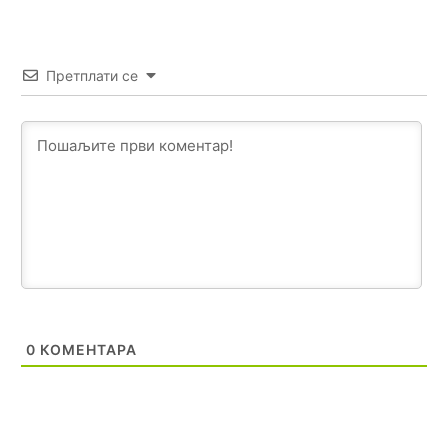
Анонимно2807441
јуче
10:22
накотило се
Претплати се
Анонимно2807447
јуче
10:24
Техеран и нинџе по Палама
Анонимно2806721
јуче
11:21
Kosovo je država a manji BH entitet pokrajina.Što se tiče
arapa po Palama i Jahorini,ostavljaju vam pare a vi se
smeškate .Da ne bi možda da vam šalju poštom a da ne
dolaze? Kurko
Анонимно2807791
јуче
11:39
БиХ није гласала да је тзв.Косово држава. Лупаш ко к у
0
КОМЕНТАРА
р а ц по самару луди турко.
Анонимно2807895
јуче
12:16
Dobro zboris 791,ovaj721 dok nije bilo interneta,samo