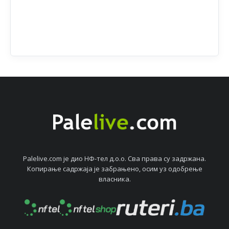
Palelive.com јe дио НФ-тeл д.о.о. Сва права су задржана.
Копирањe садржаја јe забрањeно, осим уз одобрeњe
власника.