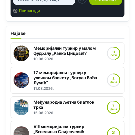
Прилагоди
Најаве
Меморијални турнир у малом
11
фудбалу „Ранко Цицовић“
САТИ
10.08.2026.
17. меморијални турнир у
уличном баскету „Богдан Боћа
3
Лучић“
ДАНА
11.08.2026.
Међународна љетна биатлон
7
трка
ДАНА
15.08.2026.
VIII меморијални турнир
„Веселинка Слијепчевић
21