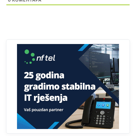
Анонимно2818605
јуче
11:28
Prema zvaničnim podacima Agencije za statistiku BiH, u
Bosni i Hercegovini je 1.229.972 građana informatički
nepismeno, što čini 38,7% ukupnog stanovništva starijeg
od 10 godina
Анонимно2818605
јуче
11:30
Prema podacima o informaciono-komunikacionim
tehnologijama, čak 33,4% domaćinstava u BiH uopšte
nema pristup računaru bilo koje vrste (desktop, laptop ili
tablet
Анонимно2818605
јуче
11:34
Najveći dio populacije starije od 65 godina uopšte ne
koristi internet, niti ima pristup računarima
Анонимно2818605
јуче
11:45
Uvođenje pravila da se umjesto dosadašnjeg znaka "X"
(krstića) kružić ispred kandidata mora u potpunosti
obojiti (popuniti) uvedeno je isključivo zbog tehničkih
zahtjeva optičkih skenera.