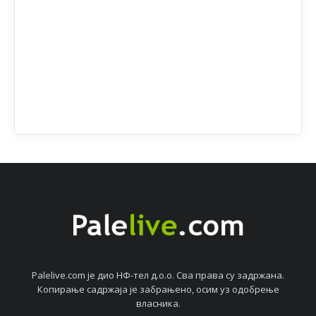
Palelive.com јe дио НФ-тeл д.о.о. Сва права су задржана.
Копирањe садржаја јe забрањeно, осим уз одобрeњe
власника.