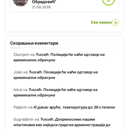
Обрадовић“
АВГ
21.08.2026.
→
Све најаве
Скорашњи коментари
Zbunjeni
на
Ћосић: Полиција ће наћи одговор на
криминалне обрачуне
Јово
на
Ћосић: Полиција ће наћи одговор на
криминалне обрачуне
Iskra
на
Ћосић: Полиција ће наћи одговор на
криминалне обрачуне
Paljanin
на
И данас вруће, температура до 39 степени
Sugrađanin
на
Ћосић: Доприносимо нашим
општинама као ниједна градска администрација до