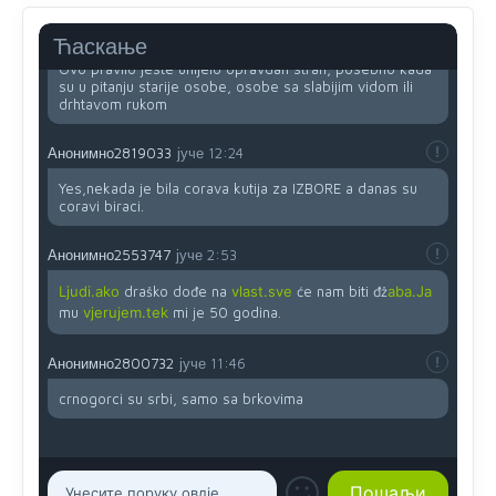
Анонимно2818605
јуче
11:45
Ћаскање
Ovo pravilo jeste unijelo opravdan strah, posebno kada
su u pitanju starije osobe, osobe sa slabijim vidom ili
drhtavom rukom
Анонимно2819033
јуче
12:24
Yes,nekada je bila corava kutija za IZBORE a danas su
coravi biraci.
Анонимно2553747
јуче
2:53
Ljudi.ako
draško dođe na
vlast.sve
će nam biti đž
aba.Ja
mu
vjerujem.tek
mi je 50 godina.
Анонимно2800732
јуче
11:46
crnogorci su srbi, samo sa brkovima