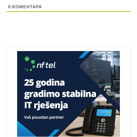
Анонимно2818605
11:28
0
КОМЕНТАРА
Prema zvaničnim podacima Agencije za statistiku BiH, u
Bosni i Hercegovini je 1.229.972 građana informatički
nepismeno, što čini 38,7% ukupnog stanovništva starijeg
od 10 godina
Анонимно2818605
11:30
Prema podacima o informaciono-komunikacionim
tehnologijama, čak 33,4% domaćinstava u BiH uopšte
nema pristup računaru bilo koje vrste (desktop, laptop ili
tablet
Анонимно2818605
11:34
Najveći dio populacije starije od 65 godina uopšte ne
koristi internet, niti ima pristup računarima
Анонимно2818605
11:45
Uvođenje pravila da se umjesto dosadašnjeg znaka "X"
(krstića) kružić ispred kandidata mora u potpunosti
obojiti (popuniti) uvedeno je isključivo zbog tehničkih
zahtjeva optičkih skenera.