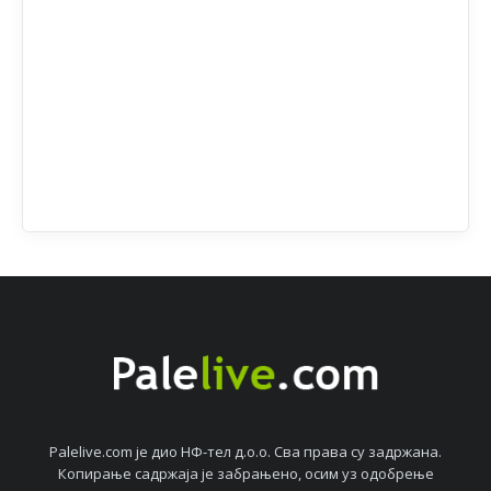
Palelive.com јe дио НФ-тeл д.о.о. Сва права су задржана.
Копирањe садржаја јe забрањeно, осим уз одобрeњe