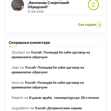
„Веселинка Слијепчевић
21
Обрадовић“
АВГ
21.08.2026.
→
Све најаве
Скорашњи коментари
Zbunjeni
на
Ћосић: Полиција ће наћи одговор на
криминалне обрачуне
Јово
на
Ћосић: Полиција ће наћи одговор на
криминалне обрачуне
Iskra
на
Ћосић: Полиција ће наћи одговор на
криминалне обрачуне
Paljanin
на
И данас вруће, температура до 39 степени
Sugrađanin
на
Ћосић: Доприносимо нашим