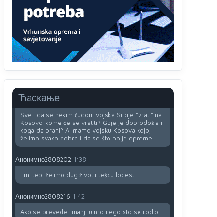
i
zavist.Sve
dok si ziv gaji tri stvari
dobrotu,pamet i prijateljstvo!!
Анонимно2806721
12:39
791 BiH nije priznala Kosovo kao nezavisnu
državu jer genocidna tvorevina pravi smetnju a
recimo Srbija je davno
priznala.Na
svakom
proizvodu iz Srbije stoji -uvoznik za Kosovo
Ћаскање
Анонимно2806721
12:45
Sve i da se nekim čudom vojska Srbije "vrati" na
Kosovo-kome će se vratiti? Gdje je dobrodošla i
koga da brani? A imamo vojsku Kosova kojoj
želimo svako dobro i da se što bolje opreme
Анонимно2808202
1:38
i mi tebi želimo dug život i tešku bolest
Анонимно2808216
1:42
Akò se prevede...manji umro nego sto se rodio.