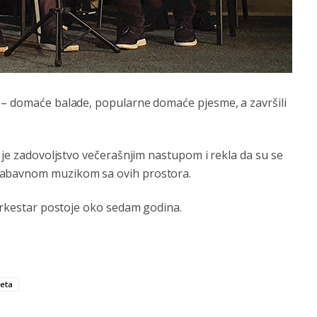
 – domaće balade, popularne domaće pjesme, a završili
a je zadovoljstvo večerašnjim nastupom i rekla da su se
zabavnom muzikom sa ovih prostora.
 orkestar postoje oko sedam godina.
eta