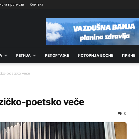
нска прогноза
Контакт
А
РEГИЈА
РEПОРТАЖE
ИСТОРИЈА БОСНЕ
ПРИЧЕ
čko-poetsko veče
uzičko-poetsko veče
0