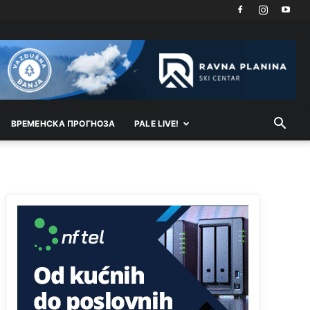
Техеран и нинџе по Палама
Анонимно2806721
11:21
Kosovo je država a manji BH entitet pokrajina.Što
se tiče arapa po Palama i Jahorini,ostavljaju vam
pare a vi se smeškate .Da ne bi možda da vam
šalju poštom a da ne dolaze? Kurko
ВРEМEНСКА ПРОГНОЗА
PALE LIVE!
Анонимно2807791
11:39
БиХ није гласала да је тзв.Косово држава.
Лупаш ко к у р а ц по самару луди турко.
Анонимно2807895
12:16
Dobro zboris 791,ovaj721 dok nije bilo
interneta,samo mu je porodica znala da je glup!
Анонимно2807895
12:18
Drzi pod kontrolom tri stvari jezik,karakter i
ponasanje...Uzivotu brani tri stvari:cast,prijatelja i
slabije.Iz
zivota iskljuci tri stvari uvredu,neznanje