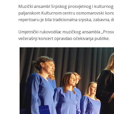
Muzički ansambl Srpskog prosvjetnog i kulturnog d
paljanskom Kulturnom centru osmomarovski koncert
repertoaru je bila tradicionalna srpska, zabavna, 
Umjetnički rukovodilac muzičkog ansambla „Prosvje
večerašnji koncert opravdao očekivanja publike.