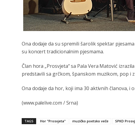
Ona dodaje da su spremili šarolik spektar pjesama
su koncert tradicionalnim pjesmama.
Član hora „Prosvjeta“ sa Pala Vera Matović izrazil
predstavili sa grčkom, španskom muzikom, pop i 
Ona dodaje da hor, koji ima 30 aktivnih članova, i
(www.palelive.com / Srna)
TAGS
Hor "Prosvjeta"
muzičko poetsko veče
SPKD Prosvj