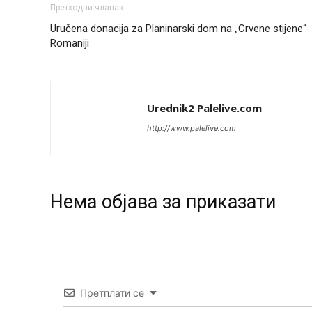
Претходни чланак
Uručena donacija za Planinarski dom na „Crvene stijene“
Romaniji
Urednik2 Palelive.com
http://www.palelive.com
Нeма објава за приказати
Претплати се