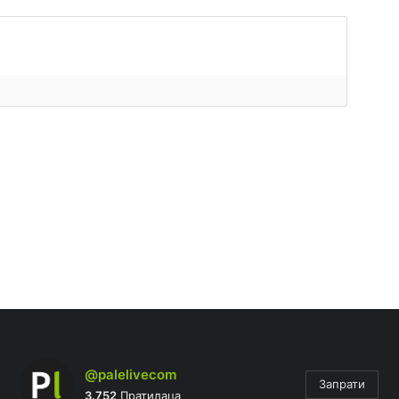
@palelivecom
Запрати
3.752
Пратилаца