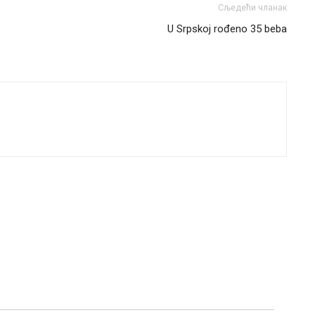
Сљедећи чланак
U Srpskoj rođеno 35 bеba