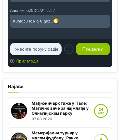
Анонимно2806721
2:27
Kuniocu ide q u guz...
Прилагоди
Најаве
Мађионичар стиже у Пале:
Магично вече за најмлађе у
24
Олимпијском парку
САТИ
07.08.2026.
Меморијални турнир у
малом фудбалу „Ранко
4