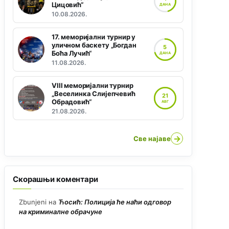
Цицовић“
ДАНА
10.08.2026.
17. меморијални турнир у
уличном баскету „Богдан
5
Боћа Лучић“
ДАНА
11.08.2026.
VIII меморијални турнир
„Веселинка Слијепчевић
21
Обрадовић“
АВГ
21.08.2026.
→
Све најаве
Скорашњи коментари
Zbunjeni
на
Ћосић: Полиција ће наћи одговор
на криминалне обрачуне