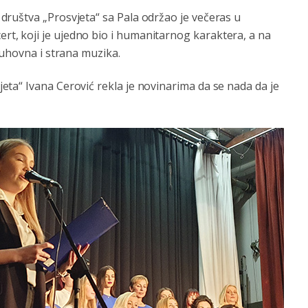
ruštva „Prosvjeta“ sa Pala održao je večeras u
, koji je ujedno bio i humanitarnog karaktera, a na
duhovna i strana muzika.
ta“ Ivana Cerović rekla je novinarima da se nada da je