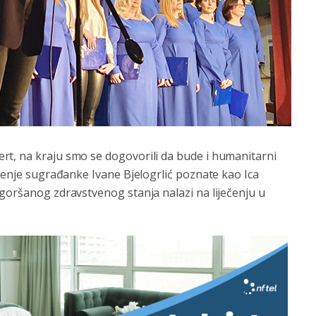
rt, na kraju smo se dogovorili da bude i humanitarni
ečenje sugrađanke Ivane Bjelogrlić poznate kao Ica
goršanog zdravstvenog stanja nalazi na liječenju u