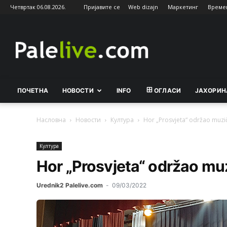
Четвртак 06.08.2026.
Пријавите се
Web dizajn
Маркетинг
Време
Palelive.com
ПОЧЕТНА
НОВОСТИ
INFO
ОГЛАСИ
ЈАХОРИН
Насловна
Новости
Култура
Hor „Prosvjeta“ održao muzi
Култура
Hor „Prosvjeta“ održao m
Urednik2 Palelive.com
-
09/03/2022