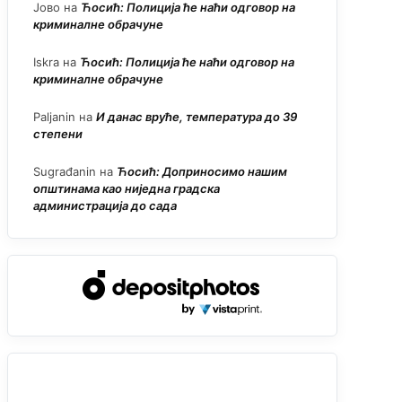
Јово
на
Ћосић: Полиција ће наћи одговор на
криминалне обрачуне
Iskra
на
Ћосић: Полиција ће наћи одговор на
криминалне обрачуне
Paljanin
на
И данас вруће, температура до 39
степени
Sugrađanin
на
Ћосић: Доприносимо нашим
општинама као ниједна градска
администрација до сада