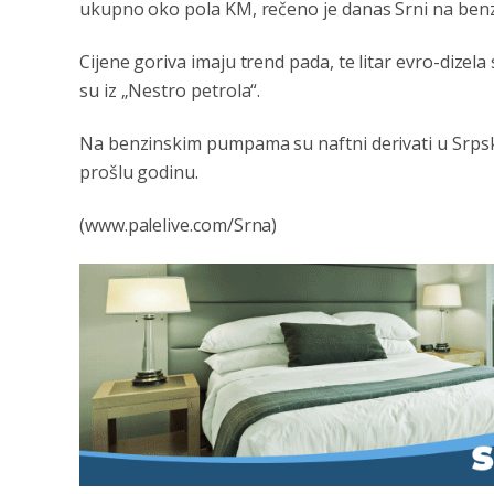
ukupno oko pola KM, rečeno je danas Srni na be
Cijene goriva imaju trend pada, te litar evro-dizela
su iz „Nestro petrola“.
Na benzinskim pumpama su naftni derivati u Srpsk
prošlu godinu.
(www.palelive.com/Srna)