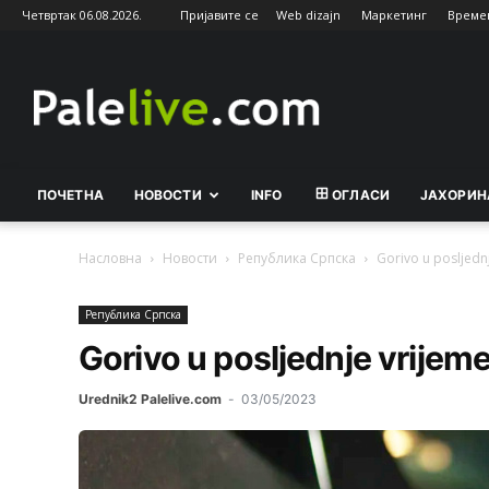
Четвртак 06.08.2026.
Пријавите се
Web dizajn
Маркетинг
Време
Palelive.com
ПОЧЕТНА
НОВОСТИ
INFO
ОГЛАСИ
ЈАХОРИН
Насловна
Новости
Рeпублика Српска
Gorivo u posljednj
Рeпублика Српска
Gorivo u posljednje vrijeme
Urednik2 Palelive.com
-
03/05/2023