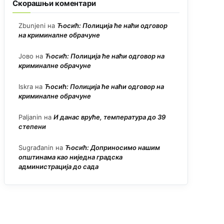
Скорашњи коментари
Zbunjeni
на
Ћосић: Полиција ће наћи одговор
на криминалне обрачуне
Јово
на
Ћосић: Полиција ће наћи одговор на
криминалне обрачуне
Iskra
на
Ћосић: Полиција ће наћи одговор на
криминалне обрачуне
Paljanin
на
И данас вруће, температура до 39
степени
Sugrađanin
на
Ћосић: Доприносимо нашим
општинама као ниједна градска
администрација до сада