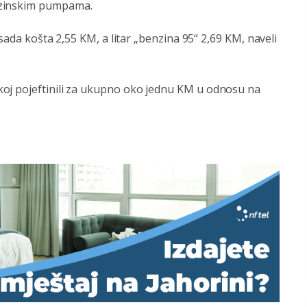
nzinskim pumpama.
 sada košta 2,55 KM, a litar „benzina 95“ 2,69 KM, naveli
oj pojeftinili za ukupno oko jednu KM u odnosu na