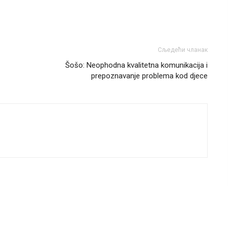
Сљедећи чланак
Šošo: Neophodna kvalitetna komunikacija i
prepoznavanje problema kod djece