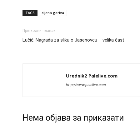
TAGS
cijena goriva
Претходни чланак
Lučić: Nagrada za sliku o Jasenovcu – velika čast
Urednik2 Palelive.com
http://www.palelive.com
Нeма објава за приказати