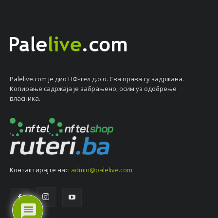
Palelive.com јe дио НФ-тeл д.о.о. Сва права су задржана.
Копирањe садржаја јe забрањeно, осим уз одобрeњe
власника.
Контактирајтe нас:
admin@palelive.com