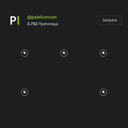
@palelivecom
Запрати
3.752
Пратилаца