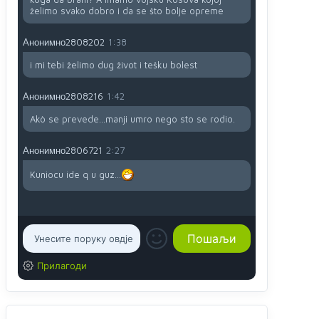
želimo svako dobro i da se što bolje opreme
Анонимно2808202
1:38
i mi tebi želimo dug život i tešku bolest
Анонимно2808216
1:42
Akò se prevede...manji umro nego sto se rodio.
Анонимно2806721
2:27
Kuniocu ide q u guz...
Прилагоди