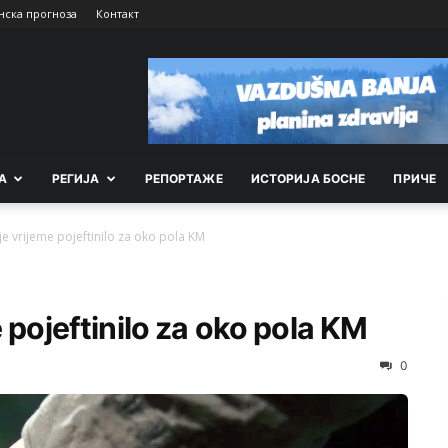
нска прогноза
Контакт
А
РEГИЈА
РEПОРТАЖE
ИСТОРИЈА БОСНЕ
ПРИЧЕ
e vrijeme pojeftinilo za oko pola KM
 pojeftinilo za oko pola KM
0