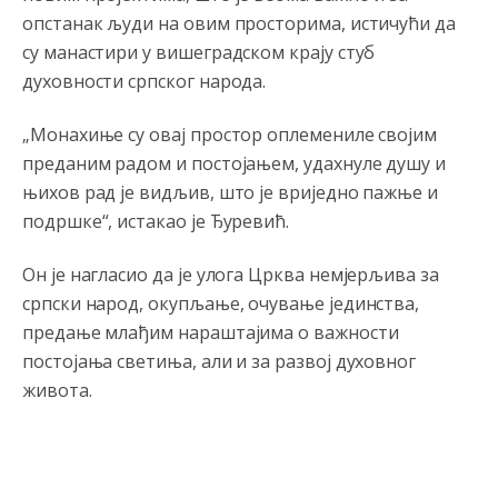
опстанак људи на овим просторима, истичући да
Анонимно2807895
8/6/2026
12:16
су манастири у вишеградском крају стуб
Dobro zboris 791,ovaj721 dok nije bilo interneta,samo
духовности српског народа.
mu je porodica znala da je glup!
Анонимно2807895
8/6/2026
12:18
„Монахиње су овај простор оплемениле својим
преданим радом и постојањем, удахнуле душу и
Drzi pod kontrolom tri stvari jezik,karakter i
ponasanje...Uzivotu brani tri stvari:cast,prijatelja i
њихов рад је видљив, што је вриједно пажње и
slabije.Iz
zivota iskljuci tri stvari uvredu,neznanje i
подршке“, истакао је Ђуревић.
zavist.Sve
dok si ziv gaji tri stvari dobrotu,pamet i
prijateljstvo!!
Он је нагласио да је улога Црква немјерљива за
Анонимно2806721
8/6/2026
12:39
српски народ, окупљање, очување јединства,
791 BiH nije priznala Kosovo kao nezavisnu državu jer
предање млађим нараштајима о важности
genocidna tvorevina pravi smetnju a recimo Srbija je
постојања светиња, али и за развој духовног
davno
priznala.Na
svakom proizvodu iz Srbije stoji -
uvoznik za Kosovo
живота.
Анонимно2806721
8/6/2026
12:45
Sve i da se nekim čudom vojska Srbije "vrati" na
Kosovo-kome će se vratiti? Gdje je dobrodošla i koga