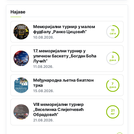
Најаве
Меморијални турнир у малом
11
фудбалу „Ранко Цицовић“
САТИ
10.08.2026.
17. меморијални турнир у
уличном баскету „Богдан Боћа
3
Лучић“
ДАНА
11.08.2026.
Међународна љетна биатлон
7
трка
ДАНА
15.08.2026.
VIII меморијални турнир
„Веселинка Слијепчевић
21
Обрадовић“
АВГ
21.08.2026.