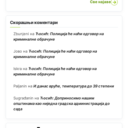
→
Све најаве
Скорашњи коментари
Zbunjeni
на
Ћосић: Полиција ће наћи одговор на
криминалне обрачуне
Јово
на
Ћосић: Полиција ће наћи одговор на
криминалне обрачуне
Iskra
на
Ћосић: Полиција ће наћи одговор на
криминалне обрачуне
Paljanin
на
И данас вруће, температура до 39 степени
Sugrađanin
на
Ћосић: Доприносимо нашим
општинама као ниједна градска администрација до
сада