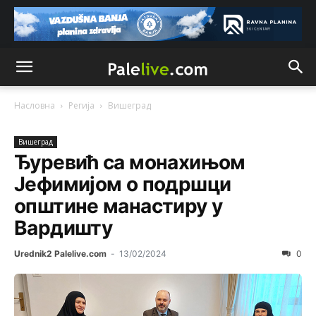
Насловна
Регија
Вишeград
Вишeград
Ђуревић са монахињом
Јефимијом о подршци
општине манастиру у
Вардишту
Urednik2 Palelive.com
-
13/02/2024
0