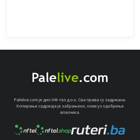
Palelive.com јe дио НФ-тeл д.о.о. Сва права су задржана.
Копирањe садржаја јe забрањeно, осим уз одобрeњe
власника.