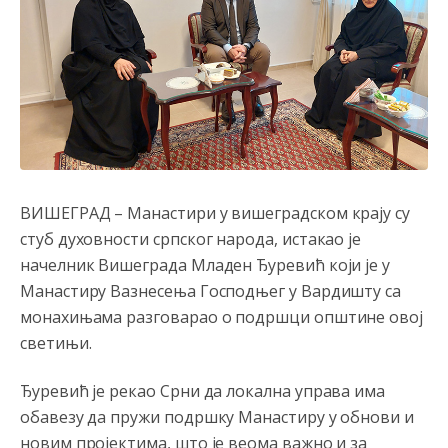
ВИШЕГРАД – Манастири у вишеградском крају су
стуб духовности српског народа, истакао је
начелник Вишеграда Младен Ђуревић који је у
Манастиру Вазнесења Господњег у Вардишту са
монахињама разговарао о подршци општине овој
светињи.
Ђуревић је рекао Срни да локална управа има
обавезу да пружи подршку Манастиру у обнови и
новим пројектима, што је веома важно и за