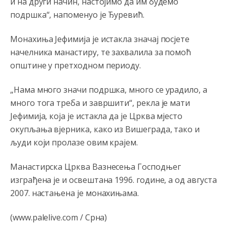
и на други начин, настојимо да им будемо
besjedi znam ja dobro sta je bilo u Ag-ci...
подршка“, напоменуо је Ђуревић.
Анонимно2810587
8/7/2026
11:13
Монахиња Јефимија је истакла значај посјете
Proguglajte
начелника манастиру, те захвалила за помоћ
општине у претходном периоду.
Анонимно2810587
8/7/2026
11:21
O kako su cudni lvi ljudi,uzeli bi sve da mogu...a ja srce
„Нама много значи подршка, много се урадило, а
svima fajem,radujem se tudjoj sreci.I ko ima i ko nema
na iso ce mjesto leci!
много тога треба и завршити“, рекла је мати
Јефимија, која је истакла да је Црква мјесто
Анонимно2810587
8/7/2026
11:24
окупљања вјерника, како из Вишеграда, тако и
Nije u svijetu problem,nahraniti siromasnd,kako nahraniti
људи који пролазе овим крајем.
bogate!?
Манастирска Црква Вазнесења Господњег
Анонимно2810587
8/7/2026
11:26
изграђена је и освештана 1996. године, а од августа
Pozdrav,evo hvata me meze.
2007. настањена је монахињама.
Анонимно2811968
8/7/2026
11:38
(www.palelive.com / Срна)
Sta bi rekao
prof.Momcil
o Gigovic?Tako je lepi moj!