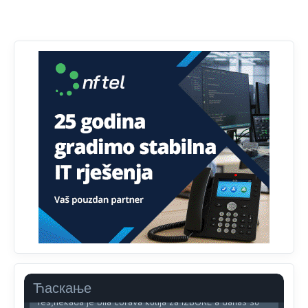
tehnologijama, čak 33,4% domaćinstava u BiH uopšte
nema pristup računaru bilo koje vrste (desktop, laptop ili
tablet
Анонимно2818605
јуче
11:34
Najveći dio populacije starije od 65 godina uopšte ne
koristi internet, niti ima pristup računarima
Анонимно2818605
јуче
11:45
Uvođenje pravila da se umjesto dosadašnjeg znaka "X"
(krstića) kružić ispred kandidata mora u potpunosti
obojiti (popuniti) uvedeno je isključivo zbog tehničkih
zahtjeva optičkih skenera.
Анонимно2818605
јуче
11:45
Ovo pravilo jeste unijelo opravdan strah, posebno kada
su u pitanju starije osobe, osobe sa slabijim vidom ili
drhtavom rukom
Анонимно2819033
јуче
12:24
Ћаскање
Yes,nekada je bila corava kutija za IZBORE a danas su