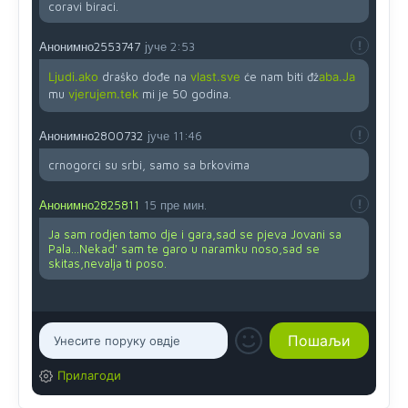
coravi biraci.
Анонимно2553747
јуче
2:53
Ljudi.ako
draško dođe na
vlast.sve
će nam biti đž
aba.Ja
mu
vjerujem.tek
mi je 50 godina.
Анонимно2800732
јуче
11:46
crnogorci su srbi, samo sa brkovima
Анонимно2825811
15 пре мин.
Ja sam rodjen tamo dje i gara,sad se pjeva Jovani sa
Pala...Nekad' sam te garo u naramku noso,sad se
skitas,nevalja ti poso.
Прилагоди