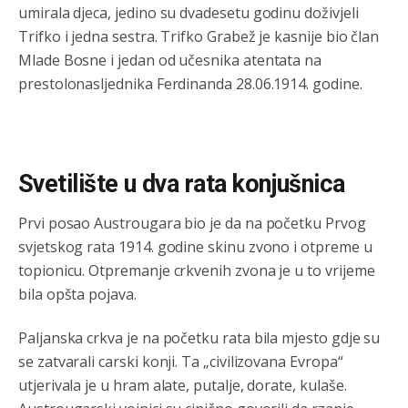
umirala djeca, jedino su dvadesetu godinu doživjeli
Trifko i jedna sestra. Trifko Grabež je kasnije bio član
Mlade Bosne i jedan od učesnika atentata na
prestolonasljednika Ferdinanda 28.06.1914. godine.
Svetilište u dva rata konjušnica
Prvi posao Austrougara bio je da na početku Prvog
svjetskog rata 1914. godine skinu zvono i otpreme u
topionicu. Otpremanje crkvenih zvona je u to vrijeme
bila opšta pojava.
Paljanska crkva je na početku rata bila mjesto gdje su
se zatvarali carski konji. Ta „civilizovana Evropa“
utjerivala je u hram alate, putalje, dorate, kulaše.