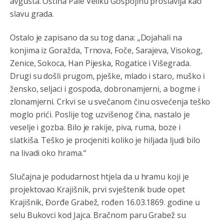
avgusta. Oština Pale Veliku Gospojinu proslavlja kao
slavu grada.
Ostalo je zapisano da su tog dana: „Dojahali na
konjima iz Goražda, Trnova, Foče, Sarajeva, Visokog,
Zenice, Sokoca, Han Pijeska, Rogatice i Višegrada.
Drugi su došli prugom, pješke, mlado i staro, muško i
žensko, seljaci i gospoda, dobronamjerni, a bogme i
zlonamjerni. Crkvi se u svečanom činu osvećenja teško
moglo prići. Poslije tog uzvišenog čina, nastalo je
veselje i gozba. Bilo je rakije, piva, ruma, boze i
slatkiša. Teško je procjeniti koliko je hiljada ljudi bilo
na livadi oko hrama.“
Slučajna je podudarnost htjela da u hramu koji je
projektovao Krajišnik, prvi svještenik bude opet
Krajišnik, Đorđe Grabež, rođen 16.03.1869. godine u
selu Bukovci kod Jajca. Bračnom paru Grabež su