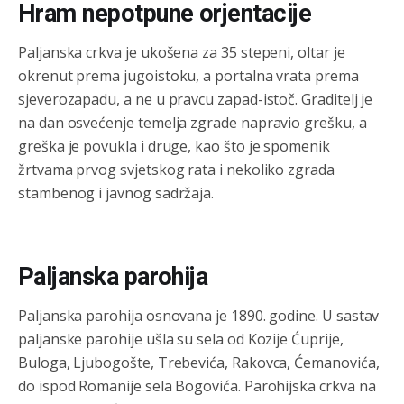
Анонимно2806773
јуче
6:56
Hram nepotpune orjentacije
АМЕРИКАНЦИ ДО КРАЈА ГОДИНЕ ОДЛАЗЕ СА
КОСОВА
Paljanska crkva je ukošena za 35 stepeni, oltar je
okrenut prema jugoistoku, a portalna vrata prema
Анонимно2806773
јуче
6:59
sjeverozapadu, a ne u pravcu zapad-istoč. Graditelj je
Затвара се и база Бондстил, у којој је лета 1999.
na dan osvećenje temelja zgrade napravio grešku, a
године било чак 7.000 војника.
greška je povukla i druge, kao što je spomenik
žrtvama prvog svjetskog rata i nekoliko zgrada
Анонимно2806773
јуче
7:01
stambenog i javnog sadržaja.
Косово више није у моди, Амери се селе у Иран.
Анонимно2806773
јуче
7:05
Војска Србије се враћа на Косово и Метохију.
Paljanska parohija
Анонимно2806721
јуче
7:23
Paljanska parohija osnovana je 1890. godine. U sastav
Promjeni dilera
paljanske parohije ušla su sela od Kozije Ćuprije,
Buloga, Ljubogošte, Trebevića, Rakovca, Ćemanovića,
Анонимно2807323
јуче
9:51
do ispod Romanije sela Bogovića. Parohijska crkva na
Vise je Republika SRPSKA drzava nego Kosovo. Sa