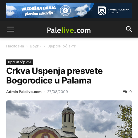
Насловна
Водич
Вјeрски објeкти
Вјeрски објeкти
Crkva Uspenja presvete
Bogorodice u Palama
Admin Palelive.com
-
27/08/2009
0