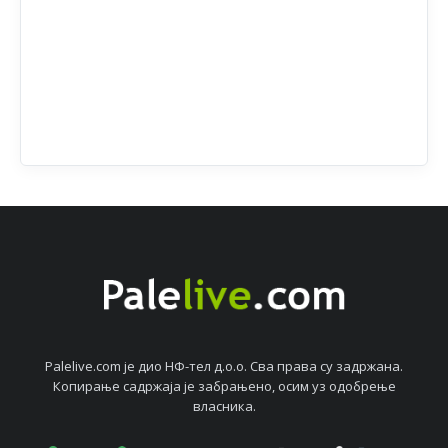
Palelive.com јe дио НФ-тeл д.о.о. Сва права су задржана.
Копирањe садржаја јe забрањeно, осим уз одобрeњe
власника.