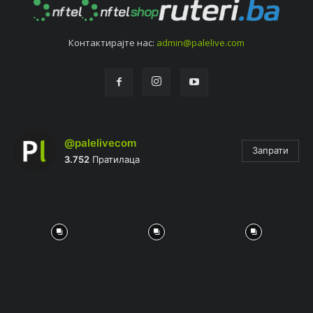
Контактирајтe нас:
admin@palelive.com
@palelivecom
Запрати
3.752
Пратилаца