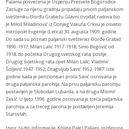
Palama posvećena je Uspenju Presvete Bogorodice.
Kosova se Srbi mogu i lijecit i skolovat i glasat u Srbij. A
Zasluge za njenu gradnju pripadaju prvom paljanskom
niko sa 23 posto federacije to ne moze u Republici
Srpskoj. Zato zivjela REPUBLIKA SRPSKA
svešteniku Đorđu Grabežu. Glavni izvođač radova bio
je Miloš Miladinović iz Donjeg Vakufa. Crkvu je osvetio
Анонимно2807441
јуче
10:21
mitropolit Evgenije (Letica) 30. avgusta 1909. godine.
муслимански екстремиста,шта он има са тзв Косовом?
Do sada su poznati paljanski sveštenici: Đorđe Grabež
1890-1917; Milan Lalić 1917-1918; Simo Begović od
Анонимно2807447
јуче
10:21
1918. do početka Drugog svetskog rata; poslije
Откуд онолико увече арапа по Палама са комплет
Drugog svjetskog rata opet Milan Lalić; Vladimir
породицама?
Šoljević 1947-1952; Dragoljub Savić 1952-1987. Iste
Анонимно2807441
јуче
10:22
godine kada je penzionisan prota Savić osnovana je
druga paljanska parohija. Na prvu paljansku parohiju
накотило се
postavljen je Slobodan Lubarda, a na drugu Miomir
Анонимно2807447
јуче
10:24
Zekić. U ljeto 1996. godine osnovana je treća paljanska
parohija, a za trećeg paroha je postavljen Jeremija
Техеран и нинџе по Палама
Starovlah.
Анонимно2806721
јуче
11:21
Izvor za dio informacija: Knjiga Pale i Paljani, profesora
Kosovo je država a manji BH entitet pokrajina.Što se tiče