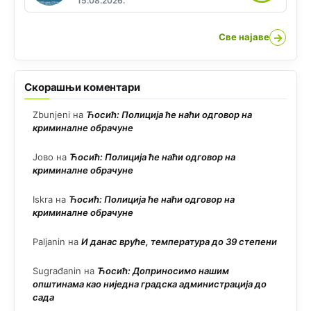
15.08.2026.
→
Све најаве
Скорашњи коментари
Zbunjeni
на
Ћосић: Полиција ће наћи одговор на
криминалне обрачуне
Јово
на
Ћосић: Полиција ће наћи одговор на
криминалне обрачуне
Iskra
на
Ћосић: Полиција ће наћи одговор на
криминалне обрачуне
Paljanin
на
И данас вруће, температура до 39 степени
Sugrađanin
на
Ћосић: Доприносимо нашим
општинама као ниједна градска администрација до
сада