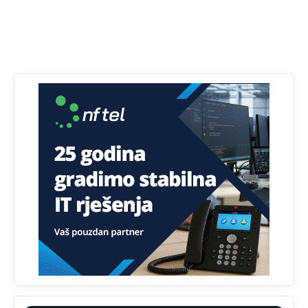
Анонимно2808843
јуче
6:20
reconquista
Анонимно2810587
11:11
Evo dasak vijetra s Romanije,neko iz publike povika,ma
pusti ih ciganija...pocetkom ovog vjeka,neko rece za
Radovana i Ratka kaki su oni srbi...i poce dalje da
besjedi znam ja dobro sta je bilo u Ag-ci...
Анонимно2810587
11:13
Proguglajte
Анонимно2810587
11:21
O kako su cudni lvi ljudi,uzeli bi sve da mogu...a ja srce
svima fajem,radujem se tudjoj sreci.I ko ima i ko nema
na iso ce mjesto leci!
Анонимно2810587
11:24
Nije u svijetu problem,nahraniti siromasnd,kako nahraniti
bogate!?