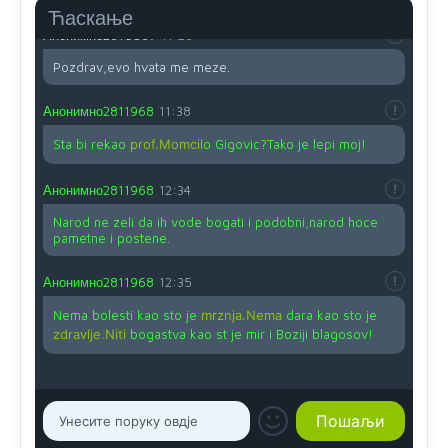
Ћаскање
Анонимно2810587
11:26
Pozdrav,evo hvata me meze.
Анонимно2811968
11:38
Sta bi rekao
prof.Momcil
o Gigovic?Tako je lepi moj!
Анонимно2811968
12:34
Narod ne zeli da ih vode bogati i podobni,narod hoce
pametne i postene.
Анонимно2811968
12:35
Nema bolesti kao sto je
mrznja.Nema
dara kao sto je
zdravlje.Niti
bogastva kao st je mir i Boziji blagosov!