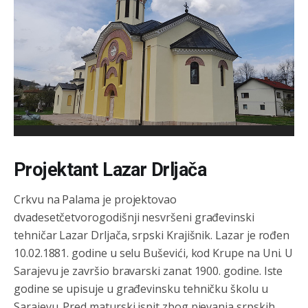
Projektant Lazar Drljača
Crkvu na Palama je projektovao
dvadesetčetvorogodišnji nesvršeni građevinski
tehničar Lazar Drljača, srpski Krajišnik. Lazar je rođen
10.02.1881. godine u selu Buševići, kod Krupe na Uni. U
Sarajevu je završio bravarski zanat 1900. godine. Iste
godine se upisuje u građevinsku tehničku školu u
Sarajevu. Pred maturski ispit zbog pjevanja srpskih