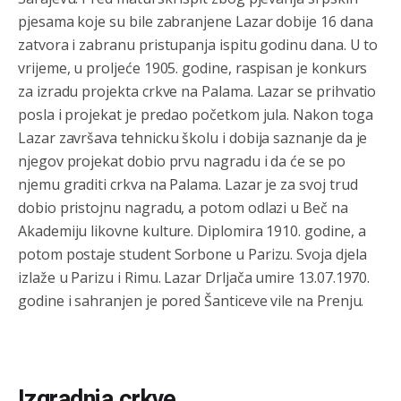
pjesama koje su bile zabranjene Lazar dobije 16 dana
zatvora i zabranu pristupanja ispitu godinu dana. U to
vrijeme, u proljeće 1905. godine, raspisan je konkurs
za izradu projekta crkve na Palama. Lazar se prihvatio
posla i projekat je predao početkom jula. Nakon toga
Lazar završava tehnicku školu i dobija saznanje da je
njegov projekat dobio prvu nagradu i da će se po
njemu graditi crkva na Palama. Lazar je za svoj trud
dobio pristojnu nagradu, a potom odlazi u Beč na
Akademiju likovne kulture. Diplomira 1910. godine, a
potom postaje student Sorbone u Parizu. Svoja djela
izlaže u Parizu i Rimu. Lazar Drljača umire 13.07.1970.
godine i sahranjen je pored Šanticeve vile na Prenju.
Izgradnja crkve