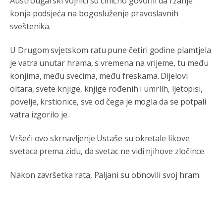
Austrougarski vojnici su cinično govorili da rzanje
konja podsjeća na bogosluženje pravoslavnih
sveštenika.
U Drugom svjetskom ratu pune četiri godine plamtjela
je vatra unutar hrama, s vremena na vrijeme, tu među
konjima, među svecima, među freskama. Dijelovi
oltara, svete knjige, knjige rođenih i umrlih, ljetopisi,
povelje, krstionice, sve od čega je mogla da se potpali
vatra izgorilo je.
Анонимно2806552
јуче
5:39
Vršeći ovo skrnavljenje Ustaše su okretale likove
nije mujo turcin, mujo ue bendasr
svetaca prema zidu, da svetac ne vidi njihove zločince.
Анонимно2806721
јуче
6:37
Nakon završetka rata, Paljani su obnovili svoj hram.
Možete sebi umisliti da je i Kosovo dio Srbije al
nije...probajte ući bez
pasosa.Tako
i
rs.Umisli
li ste da
ste nebeski narod