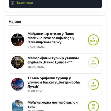
Прилагоди
Најаве
Мађионичар стиже у Пале:
Магично вече за најмлађе у
У
ТОКУ
Олимпијском парку
07.08.2026.
Меморијални турнир у малом
3
фудбалу „Ранко Цицовић“
ДАНА
10.08.2026.
17. меморијални турнир у
уличном баскету „Богдан Боћа
4
Лучић“
ДАНА
11.08.2026.
Међународна љетна биатлон
15
трка
АВГ