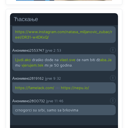
Yes,nekada je bila corava kutija za IZBORE a danas su
coravi biraci.
Ћаскање
Анонимно2819162
јуче
12:35
https://www.instagram.com/natasa_miljanovic_zubac/r
eel/DR31-w4DKxQ/
Анонимно2553747
јуче
2:53
Ljudi.ako
draško dođe na
vlast.sve
će nam biti đž
aba.Ja
mu
vjerujem.tek
mi je 50 godina.
Анонимно2819162
јуче
9:32
https://famelack.com/
:::
https://nepu.io/
Анонимно2800732
јуче
11:46
crnogorci su srbi, samo sa brkovima