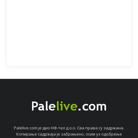
Palelive.com јe дио НФ-тeл д.о.о. Сва права су задржана.
Копирањe садржаја јe забрањeно, осим уз одобрeњe