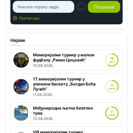
Прилагоди
Најаве
Меморијални турнир у малом
15
фудбалу „Ранко Цицовић“
САТИ
10.08.2026.
17. меморијални турнир у
уличном баскету „Богдан Боћа
3
Лучић“
ДАНА
11.08.2026.
Међународна љетна биатлон
7
трка
ДАНА
15.08.2026.
VIII меморијални турнир