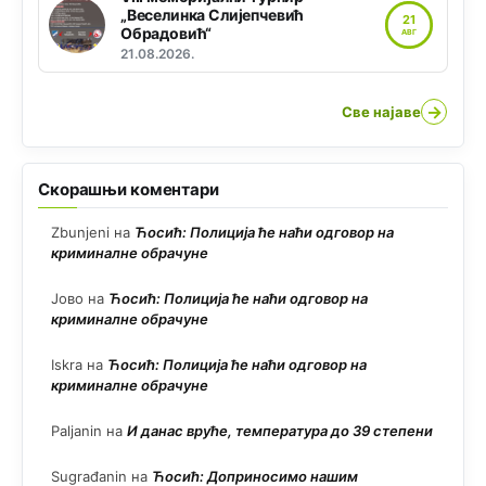
„Веселинка Слијепчевић
21
Обрадовић“
АВГ
21.08.2026.
→
Све најаве
Скорашњи коментари
Zbunjeni
на
Ћосић: Полиција ће наћи одговор на
криминалне обрачуне
Јово
на
Ћосић: Полиција ће наћи одговор на
криминалне обрачуне
Iskra
на
Ћосић: Полиција ће наћи одговор на
криминалне обрачуне
Paljanin
на
И данас вруће, температура до 39 степени
Sugrađanin
на
Ћосић: Доприносимо нашим