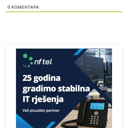
Prema podacima o informaciono-komunikacionim
0
КОМЕНТАРА
tehnologijama, čak 33,4% domaćinstava u BiH uopšte
nema pristup računaru bilo koje vrste (desktop, laptop ili
tablet
Анонимно2818605
јуче
11:34
Najveći dio populacije starije od 65 godina uopšte ne
koristi internet, niti ima pristup računarima
Анонимно2818605
јуче
11:45
Uvođenje pravila da se umjesto dosadašnjeg znaka "X"
(krstića) kružić ispred kandidata mora u potpunosti
obojiti (popuniti) uvedeno je isključivo zbog tehničkih
zahtjeva optičkih skenera.
Анонимно2818605
јуче
11:45
Ovo pravilo jeste unijelo opravdan strah, posebno kada
su u pitanju starije osobe, osobe sa slabijim vidom ili
drhtavom rukom
Анонимно2819033
јуче
12:24