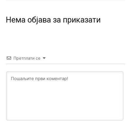
Prema posljednjem zvaničnom popisu stanovništva, u
Bosni i Hercegovini ima 89.794 nepismenih osoba, što
čini 2,82% ukupnog stanovništva starijeg od 10 godina
Нeма објава за приказати
Анонимно2818605
јуче
11:17
Sa ovim procentom, Bosna i Hercegovina ima najvišu
stopu nepismenosti u regionu.
Анонимно2818605
јуче
11:21
Претплати се
Najveći rizik sa nepismenim stanovništvom je "kupovina
glasova" i manipulacija kroz fiktivne pomoćnike (koji
zapravo glasaju po nalogu političkih partija, a ne po želji
birača).
Анонимно2818605
јуче
11:28
Prema zvaničnim podacima Agencije za statistiku BiH, u
Bosni i Hercegovini je 1.229.972 građana informatički
nepismeno, što čini 38,7% ukupnog stanovništva starijeg
od 10 godina
Анонимно2818605
јуче
11:30