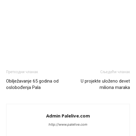
Narod ne zeli da ih vode bogati i podobni,narod hoce
pametne i postene.
Анонимно2811968
8/7/2026
12:35
Nema bolesti kao sto je
mrznja.Nema
dara kao sto je
zdravlje.Niti
bogastva kao st je mir i Boziji blagosov!
Анонимно2022778
јуче
8:01
https://bebarijum.rs/
Претходни чланак
Сљедећи чланак
Анонимно2817461
јуче
8:37
Obilježavanje 65 godina od
U projekte uloženo devet
U SAD poslje zatvaranja biracki mesta,za 5 minuta znaju
oslobođenja Pala
miliona maraka
ko je pobjedio... u Japanu za 2 minuta,kod nas mjesec
dana pre izbora zna se ko ce pobediti!!
Анонимно2553747
јуче
9:55
Admin Palelive.com
Jel moguće da toliko zaostaju za nama..
http://www.palelive.com
Анонимно2818605
јуче
11:15