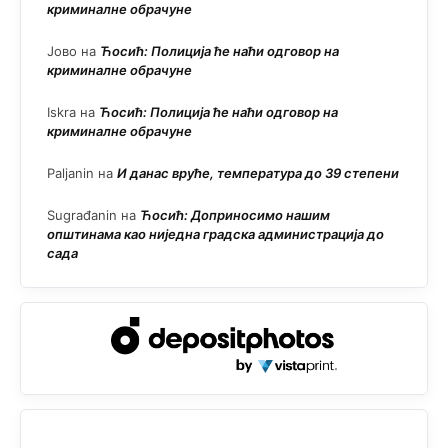
криминалне обрачуне
Јово
на
Ћосић: Полиција ће наћи одговор на
криминалне обрачуне
Iskra
на
Ћосић: Полиција ће наћи одговор на
криминалне обрачуне
Paljanin
на
И данас вруће, температура до 39 степени
Sugrađanin
на
Ћосић: Доприносимо нашим
општинама као ниједна градска администрација до
сада