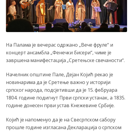
На Палама је вечерас одржано „Вече фруле“ и
концерт ансамбла „Фенечки бисери“, чиме је
завршена манифестација „Сретењске свечаности“.
Начелник општине Пале, Дејан Којић рекао је
новинарима да је Сретење важно у историји
српског народа, подсјетивши да је 15. фебруара
1804. године подигнут Први српски устанак, а 1835.
године донесен први устав Кнежевине Србије.
Којић је напоменуо да је на Свесрпском сабору
прошле године изгласана Декларација о српском