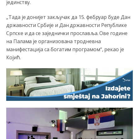
јединству.
„Тада је донијет закључак да 15. фебруар буде Дан
државности Србије и Дан државности Републике
Српске и да се заједнички прославља. Ове године
на Палама је организована тродневна
манифестација са богатим програмом“, рекао је
Којић.