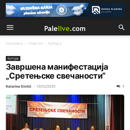
Насловна
Новости
Култура
Култура
Завршена манифестација
„Сретењске свечаности“
Katarina Divčić
-
15/02/2025
1