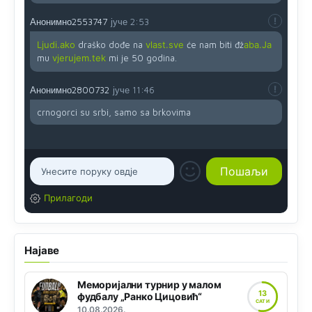
Анонимно2553747
јуче
2:53
Ljudi.ako
draško dođe na
vlast.sve
će nam biti đž
aba.Ja
mu
vjerujem.tek
mi je 50 godina.
Анонимно2800732
јуче
11:46
crnogorci su srbi, samo sa brkovima
Прилагоди
Најаве
Меморијални турнир у малом
13
фудбалу „Ранко Цицовић“
САТИ
10.08.2026.