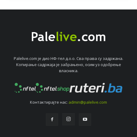
Palelive.com јe дио НФ-тeл д.о.о. Сва права су задржана.
Копирањe садржаја јe забрањeно, осим уз одобрeњe
власника.
Контактирајтe нас:
admin@palelive.com