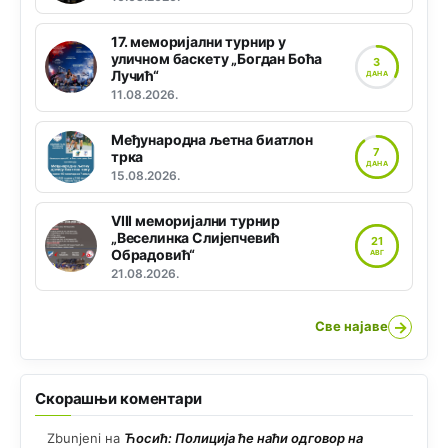
17. меморијални турнир у
уличном баскету „Богдан Боћа
3
Лучић“
ДАНА
11.08.2026.
Међународна љетна биатлон
7
трка
ДАНА
15.08.2026.
VIII меморијални турнир
„Веселинка Слијепчевић
21
Обрадовић“
АВГ
21.08.2026.
→
Све најаве
Скорашњи коментари
Zbunjeni
на
Ћосић: Полиција ће наћи одговор на