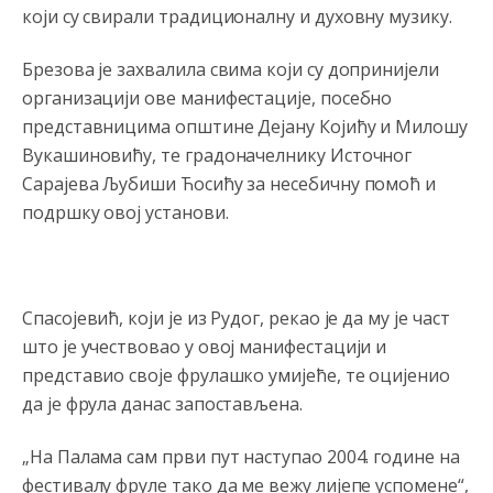
Анонимно2807895
8/6/2026
12:16
који су свирали традиционалну и духовну музику.
Dobro zboris 791,ovaj721 dok nije bilo interneta,samo
mu je porodica znala da je glup!
Брезова је захвалила свима који су допринијели
организацији ове манифестације, посебно
Анонимно2807895
8/6/2026
12:18
представницима општине Дејану Којићу и Милошу
Drzi pod kontrolom tri stvari jezik,karakter i
Вукашиновићу, те градоначелнику Источног
ponasanje...Uzivotu brani tri stvari:cast,prijatelja i
slabije.Iz
zivota iskljuci tri stvari uvredu,neznanje i
Сарајева Љубиши Ћосићу за несебичну помоћ и
zavist.Sve
dok si ziv gaji tri stvari dobrotu,pamet i
подршку овој установи.
prijateljstvo!!
Анонимно2806721
8/6/2026
12:39
791 BiH nije priznala Kosovo kao nezavisnu državu jer
Спасојевић, који је из Рудог, рекао је да му је част
genocidna tvorevina pravi smetnju a recimo Srbija je
davno
priznala.Na
svakom proizvodu iz Srbije stoji -
што је учествовао у овој манифестацији и
uvoznik za Kosovo
представио своје фрулашко умијеће, те оцијенио
да је фрула данас запостављена.
Анонимно2806721
8/6/2026
12:45
Sve i da se nekim čudom vojska Srbije "vrati" na
„На Палама сам први пут наступао 2004. године на
Kosovo-kome će se vratiti? Gdje je dobrodošla i koga
da brani? A imamo vojsku Kosova kojoj želimo svako
фестивалу фруле тако да ме вежу лијепе успомене“,
dobro i da se što bolje opreme