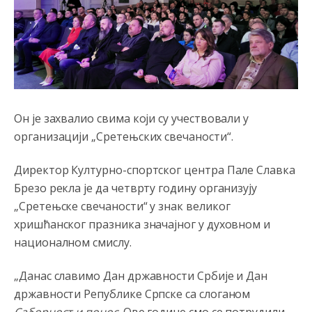
Он је захвалио свима који су учествовали у
организацији „Сретењских свечаности“.
Директор Културно-спортског центра Пале Славка
Брезо рекла је да четврту годину организују
„Сретењске свечаности“ у знак великог
хришћанског празника значајног у духовном и
националном смислу.
„Данас славимо Дан државности Србије и Дан
државности Републике Српске са слоганом