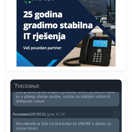
nema pristup računaru bilo koje vrste (desktop, laptop ili
tablet
Анонимно2818605
јуче
11:34
Najveći dio populacije starije od 65 godina uopšte ne
koristi internet, niti ima pristup računarima
Анонимно2818605
јуче
11:45
Uvođenje pravila da se umjesto dosadašnjeg znaka "X"
(krstića) kružić ispred kandidata mora u potpunosti
obojiti (popuniti) uvedeno je isključivo zbog tehničkih
zahtjeva optičkih skenera.
Анонимно2818605
јуче
11:45
Ћаскање
Ovo pravilo jeste unijelo opravdan strah, posebno kada
su u pitanju starije osobe, osobe sa slabijim vidom ili
drhtavom rukom
Анонимно2819033
јуче
12:24
Yes,nekada je bila corava kutija za IZBORE a danas su
coravi biraci.