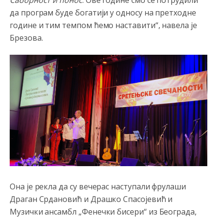
Саборност и понос
. Ове године смо се потрудили
да програм буде богатији у односу на претходне
године и тим темпом ћемо наставити“, навела је
Брезова.
Анонимно2807791
8/6/2026
11:39
Она је рекла да су вечерас наступали фрулаши
БиХ није гласала да је тзв.Косово држава. Лупаш ко к у
р а ц по самару луди турко.
Драган Срдановић и Драшко Спасојевић и
Музички ансамбл „Фенечки бисери“ из Београда,