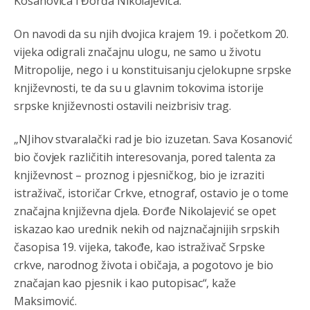
Kosanovića i Đorđa Nikolajevića.
Анонимно2806721
8/6/2026
12:39
On navodi da su njih dvojica krajem 19. i početkom 20.
791 BiH nije priznala Kosovo kao nezavisnu državu jer
vijeka odigrali značajnu ulogu, ne samo u životu
genocidna tvorevina pravi smetnju a recimo Srbija je
Mitropolije, nego i u konstituisanju cjelokupne srpske
davno
priznala.Na
svakom proizvodu iz Srbije stoji -
uvoznik za Kosovo
književnosti, te da su u glavnim tokovima istorije
srpske književnosti ostavili neizbrisiv trag.
Анонимно2806721
8/6/2026
12:45
Sve i da se nekim čudom vojska Srbije "vrati" na
„NJihov stvaralački rad je bio izuzetan. Sava Kosanović
Kosovo-kome će se vratiti? Gdje je dobrodošla i koga
bio čovjek različitih interesovanja, pored talenta za
da brani? A imamo vojsku Kosova kojoj želimo svako
dobro i da se što bolje opreme
književnost – proznog i pjesničkog, bio je izraziti
istraživač, istoričar Crkve, etnograf, ostavio je o tome
Анонимно2808202
8/6/2026
1:38
značajna književna djela. Đorđe Nikolajević se opet
i mi tebi želimo dug život i tešku bolest
iskazao kao urednik nekih od najznačajnijih srpskih
časopisa 19. vijeka, takođe, kao istraživač Srpske
Анонимно2808216
8/6/2026
1:42
crkve, narodnog života i običaja, a pogotovo je bio
Akò se prevede...manji umro nego sto se rodio.
značajan kao pjesnik i kao putopisac“, kaže
Maksimović.
Анонимно2806721
8/6/2026
2:27