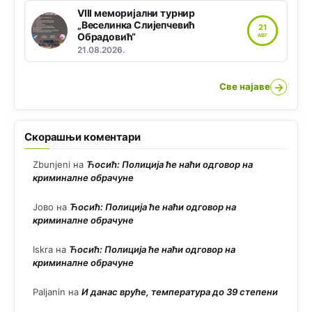
VIII меморијални турнир
„Веселинка Слијепчевић
21
Обрадовић“
АВГ
21.08.2026.
→
Све најаве
Скорашњи коментари
Zbunjeni
на
Ћосић: Полиција ће наћи одговор на
криминалне обрачуне
Јово
на
Ћосић: Полиција ће наћи одговор на
криминалне обрачуне
Iskra
на
Ћосић: Полиција ће наћи одговор на
криминалне обрачуне
Paljanin
на
И данас вруће, температура до 39 степени