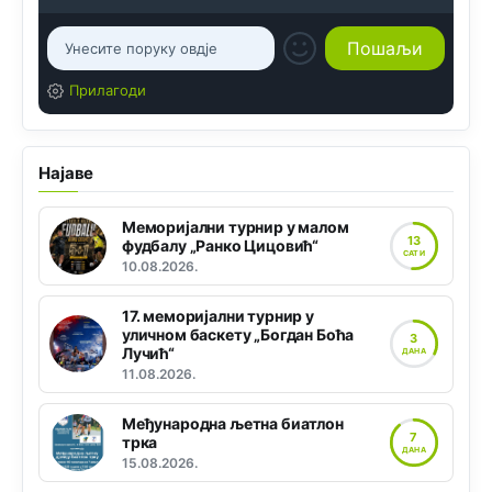
Прилагоди
Најаве
Меморијални турнир у малом
13
фудбалу „Ранко Цицовић“
САТИ
10.08.2026.
17. меморијални турнир у
уличном баскету „Богдан Боћа
3
Лучић“
ДАНА
11.08.2026.
Међународна љетна биатлон
7
трка
ДАНА
15.08.2026.