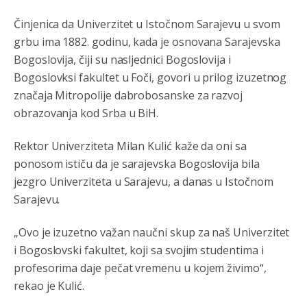
Kuniocu ide q u guz...
Činjenica da Univerzitet u Istočnom Sarajevu u svom
grbu ima 1882. godinu, kada je osnovana Sarajevska
Анонимно2808843
8/6/2026
6:20
Bogoslovija, čiji su nasljednici Bogoslovija i
reconquista
Bogoslovksi fakultet u Foči, govori u prilog izuzetnog
značaja Mitropolije dabrobosanske za razvoj
Анонимно2810587
8/7/2026
11:11
obrazovanja kod Srba u BiH.
Evo dasak vijetra s Romanije,neko iz publike povika,ma
pusti ih ciganija...pocetkom ovog vjeka,neko rece za
Rektor Univerziteta Milan Kulić kaže da oni sa
Radovana i Ratka kaki su oni srbi...i poce dalje da
besjedi znam ja dobro sta je bilo u Ag-ci...
ponosom ističu da je sarajevska Bogoslovija bila
jezgro Univerziteta u Sarajevu, a danas u Istočnom
Анонимно2810587
8/7/2026
11:13
Sarajevu.
Proguglajte
„Ovo je izuzetno važan naučni skup za naš Univerzitet
Анонимно2810587
8/7/2026
11:21
i Bogoslovski fakultet, koji sa svojim studentima i
O kako su cudni lvi ljudi,uzeli bi sve da mogu...a ja srce
profesorima daje pečat vremenu u kojem živimo“,
svima fajem,radujem se tudjoj sreci.I ko ima i ko nema
rekao je Kulić.
na iso ce mjesto leci!