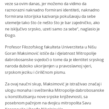
veze sa ovim danas, jer možemo da vidimo da
raznorazni naknadno formirani identiteti, naknadno
formirana istorijska kazivanja pokušavaju da sebe
utemelje tako što će nešto što je bar zajedničko, ako
ne isključivo srpsko, uzeti samo za sebe“, naglasio je
Đogo.
Анонимно2807791
8/6/2026
11:39
БиХ није гласала да је тзв.Косово држава. Лупаш ко к у
Profesor Filozofskog fakulteta Univerziteta u Nišu
р а ц по самару луди турко.
Goran Maksimović ističe da i djelatnost Mitropolije
dabrobosanske svjedoči o tome da je identitet srpskog
Анонимно2807895
8/6/2026
12:16
naroda duboko ukorijenjen u pravoslavnoj vjeri,
Dobro zboris 791,ovaj721 dok nije bilo interneta,samo
srpskom jeziku i ćiriličnom pismu.
mu je porodica znala da je glup!
Анонимно2807895
8/6/2026
12:18
Za ovaj naučni skup, Maksimović je istraživao značaj i
ulogu monaha i sveštenika Mitropolije dabrobosanske
Drzi pod kontrolom tri stvari jezik,karakter i
ponasanje...Uzivotu brani tri stvari:cast,prijatelja i
u konstitutisanju nove srpske književnosti, sa
slabije.Iz
zivota iskljuci tri stvari uvredu,neznanje i
posebnom pažnjom na dvojicu mitropolita Savu
zavist.Sve
dok si ziv gaji tri stvari dobrotu,pamet i
prijateljstvo!!