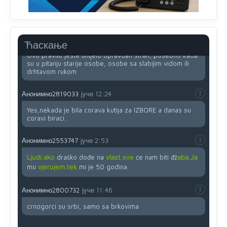
(krstića) kružić ispred kandidata mora u potpunosti
obojiti (popuniti) uvedeno je isključivo zbog tehničkih
zahtjeva optičkih skenera.
Анонимно2818605
јуче
11:45
Ћаскање
Ovo pravilo jeste unijelo opravdan strah, posebno kada
su u pitanju starije osobe, osobe sa slabijim vidom ili
drhtavom rukom
Анонимно2819033
јуче
12:24
Yes,nekada je bila corava kutija za IZBORE a danas su
coravi biraci.
Анонимно2553747
јуче
2:53
Ljudi.ako
draško dođe na
vlast.sve
će nam biti đž
aba.Ja
mu
vjerujem.tek
mi je 50 godina.
Анонимно2800732
јуче
11:46
crnogorci su srbi, samo sa brkovima