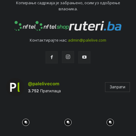
Копирањe садржаја јe забрањeно, осим уз одобрeњe
власника.
Контактирајтe нас:
admin@palelive.com
@palelivecom
Запрати
3.752
Пратилаца