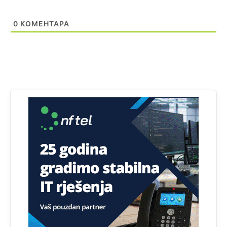
zapravo glasaju po nalogu političkih partija, a ne po želji
birača).
0
КОМЕНТАРА
Анонимно2818605
јуче
11:28
Prema zvaničnim podacima Agencije za statistiku BiH, u
Bosni i Hercegovini je 1.229.972 građana informatički
nepismeno, što čini 38,7% ukupnog stanovništva starijeg
od 10 godina
Анонимно2818605
јуче
11:30
Prema podacima o informaciono-komunikacionim
tehnologijama, čak 33,4% domaćinstava u BiH uopšte
nema pristup računaru bilo koje vrste (desktop, laptop ili
tablet
Анонимно2818605
јуче
11:34
Najveći dio populacije starije od 65 godina uopšte ne
koristi internet, niti ima pristup računarima
Анонимно2818605
јуче
11:45
Uvođenje pravila da se umjesto dosadašnjeg znaka "X"