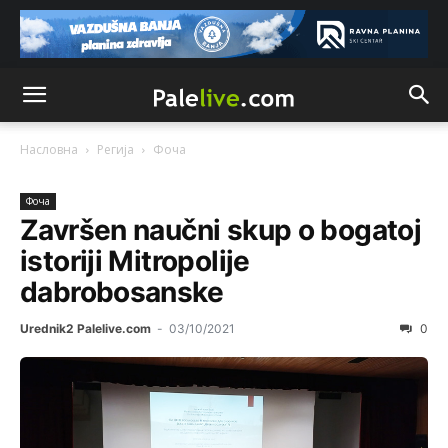
Насловна
Регија
Фоча
Фоча
Završen naučni skup o bogatoj
istoriji Mitropolije
dabrobosanske
Urednik2 Palelive.com
-
03/10/2021
0