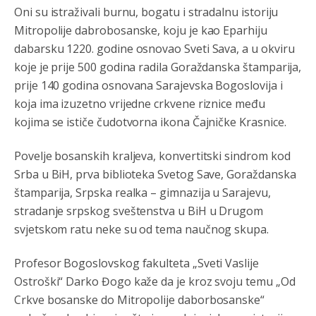
Oni su istraživali burnu, bogatu i stradalnu istoriju
Mitropolije dabrobosanske, koju je kao Eparhiju
dabarsku 1220. godine osnovao Sveti Sava, a u okviru
koje je prije 500 godina radila Goraždanska štamparija,
prije 140 godina osnovana Sarajevska Bogoslovija i
koja ima izuzetno vrijedne crkvene riznice među
kojima se ističe čudotvorna ikona Čajničke Krasnice.
Povelje bosanskih kraljeva, konvertitski sindrom kod
Srba u BiH, prva biblioteka Svetog Save, Goraždanska
štamparija, Srpska realka – gimnazija u Sarajevu,
stradanje srpskog sveštenstva u BiH u Drugom
svjetskom ratu neke su od tema naučnog skupa.
Profesor Bogoslovskog fakulteta „Sveti Vaslije
Ostroški“ Darko Đogo kaže da je kroz svoju temu „Od
Crkve bosanske do Mitropolije daborbosanske“