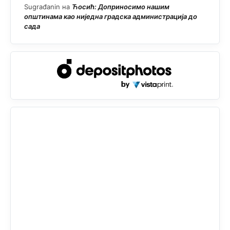
Sugrađanin
на
Ћосић: Доприносимо нашим
општинама као ниједна градска администрација до
сада