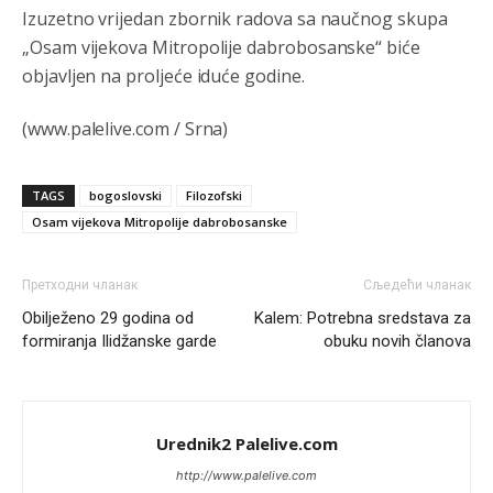
Анонимно2810587
8/7/2026
11:24
Izuzetno vrijedan zbornik radova sa naučnog skupa
„Osam vijekova Mitropolije dabrobosanske“ biće
Nije u svijetu problem,nahraniti siromasnd,kako nahraniti
bogate!?
objavljen na proljeće iduće godine.
Анонимно2810587
8/7/2026
11:26
(www.palelive.com / Srna)
Pozdrav,evo hvata me meze.
TAGS
bogoslovski
Filozofski
Анонимно2811968
8/7/2026
11:38
Osam vijekova Mitropolije dabrobosanske
Sta bi rekao
prof.Momcil
o Gigovic?Tako je lepi moj!
Анонимно2811968
8/7/2026
12:34
Претходни чланак
Сљедећи чланак
Obilježeno 29 godina od
Kalem: Potrebna sredstava za
Narod ne zeli da ih vode bogati i podobni,narod hoce
pametne i postene.
formiranja Ilidžanske garde
obuku novih članova
Анонимно2811968
8/7/2026
12:35
Nema bolesti kao sto je
mrznja.Nema
dara kao sto je
Urednik2 Palelive.com
zdravlje.Niti
bogastva kao st je mir i Boziji blagosov!
http://www.palelive.com