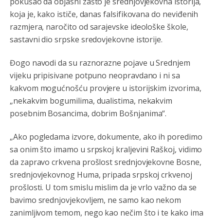
pokušao da objasni zašto je srednjovjekovna istorija,
koja je, kako ističe, danas falsifikovana do neviđenih
razmjera, naročito od sarajevske ideološke škole,
sastavni dio srpske sredovjekovne istorije.
Đogo navodi da su raznorazne pojave u Srednjem
vijeku pripisivane potpuno neopravdano i ni sa
kakvom mogućnošću provjere u istorijskim izvorima,
„nekakvim bogumilima, dualistima, nekakvim
posebnim Bosancima, dobrim Bošnjanima“.
„Ako pogledama izvore, dokumente, ako ih poredimo
sa onim što imamo u srpskoj kraljevini Raškoj, vidimo
da zapravo crkvena prošlost srednjovjekovne Bosne,
srednjovjekovnog Huma, pripada srpskoj crkvenoj
prošlosti. U tom smislu mislim da je vrlo važno da se
bavimo srednjovjekovljem, ne samo kao nekom
zanimljivom temom, nego kao nečim što i te kako ima