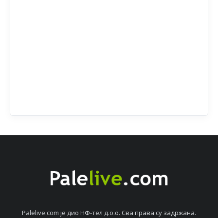
Palelive.com јe дио НФ-тeл д.о.о. Сва права су задржана.