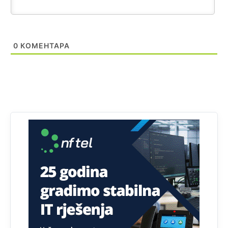
Prema zvaničnim podacima Agencije za statistiku BiH, u
Bosni i Hercegovini je 1.229.972 građana informatički
nepismeno, što čini 38,7% ukupnog stanovništva starijeg
od 10 godina
0
КОМЕНТАРА
Анонимно2818605
јуче
11:30
Prema podacima o informaciono-komunikacionim
tehnologijama, čak 33,4% domaćinstava u BiH uopšte
nema pristup računaru bilo koje vrste (desktop, laptop ili
tablet
Анонимно2818605
јуче
11:34
Najveći dio populacije starije od 65 godina uopšte ne
koristi internet, niti ima pristup računarima
Анонимно2818605
јуче
11:45
Uvođenje pravila da se umjesto dosadašnjeg znaka "X"
(krstića) kružić ispred kandidata mora u potpunosti
obojiti (popuniti) uvedeno je isključivo zbog tehničkih
zahtjeva optičkih skenera.