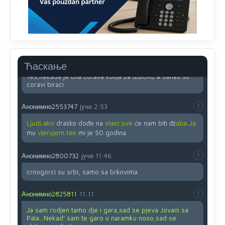
Анонимно2818605
јуче
11:45
Ovo pravilo jeste unijelo opravdan strah, posebno kada
su u pitanju starije osobe, osobe sa slabijim vidom ili
drhtavom rukom
Анонимно2819033
јуче
12:24
Ћаскање
Yes,nekada je bila corava kutija za IZBORE a danas su
coravi biraci.
Анонимно2553747
јуче
2:53
Ljudi.ako
draško dođe na
vlast.sve
će nam biti đž
aba.Ja
mu
vjerujem.tek
mi je 50 godina.
Анонимно2800732
јуче
11:46
crnogorci su srbi, samo sa brkovima
Анонимно2825811
11:11
Ja sam rodjen tamo dje i gara,sad se pjeva Jovani sa
Pala...Nekad' sam te garo u naramku noso,sad se