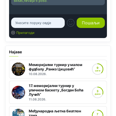
skitas,nevalja ti poso.
Прилагоди
Најаве
Меморијални турнир у малом
9
фудбалу „Ранко Цицовић“
САТИ
10.08.2026.
17. меморијални турнир у
уличном баскету „Богдан Боћа
3
Лучић“
ДАНА
11.08.2026.
Међународна љетна биатлон
7
трка