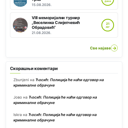
ДАНА
15.08.2026.
VIII меморијални турнир
„Веселинка Слијепчевић
21
Обрадовић“
АВГ
21.08.2026.
→
Све најаве
Скорашњи коментари
Zbunjeni
на
Ћосић: Полиција ће наћи одговор на
криминалне обрачуне
Јово
на
Ћосић: Полиција ће наћи одговор на
криминалне обрачуне
Iskra
на
Ћосић: Полиција ће наћи одговор на
криминалне обрачуне