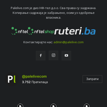
Palelive.com јe дио НФ-тeл д.о.о. Сва права су задржана.
Копирањe садржаја јe забрањeно, осим уз одобрeњe
власника.
Контактирајтe нас:
admin@palelive.com
@palelivecom
Запрати
3.752
Пратилаца