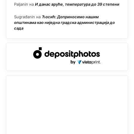
Paljanin
на
И данас вруће, температура до 39 степени
Sugrađanin
на
Ћосић: Доприносимо нашим
општинама као ниједна градска администрација до
сада