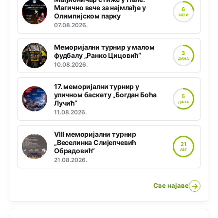
Магично вече за најмлађе у
6
Олимпијском парку
САТИ
07.08.2026.
Меморијални турнир у малом
3
фудбалу „Ранко Цицовић“
ДАНА
10.08.2026.
17. меморијални турнир у
уличном баскету „Богдан Боћа
5
Лучић“
ДАНА
11.08.2026.
VIII меморијални турнир
„Веселинка Слијепчевић
21
Обрадовић“
АВГ
21.08.2026.
→
Све најаве