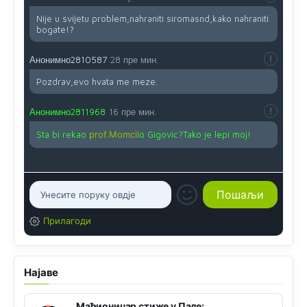
Nije u svijetu problem,nahraniti siromasnd,kako nahraniti
bogate!?
Анонимно2810587
28 пре мин.
Pozdrav,evo hvata me meze.
Анонимно2811968
16 пре мин.
Sta bi rekao
prof.Momcil
o Gigovic?Tako je lepi moj!
Прилагоди
Најаве
Мађионичар стиже у Пале: