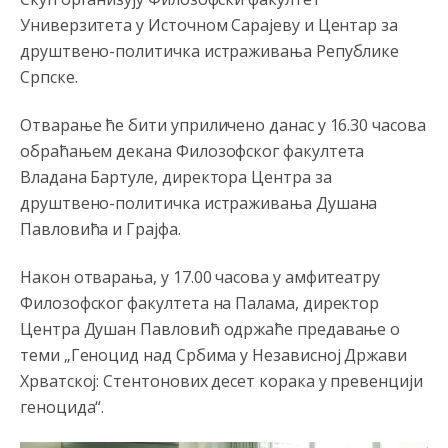
Војска Србије се враћа на Косово и Метохију.
Универзитета у Источном Сарајеву и Центар за
друштвено-политичка истраживања Републике
Анонимно2806721
јуче
7:23
Српске.
Promjeni dilera
Отварање ће бити уприличено данас у 16.30 часова
Анонимно2807323
јуче
9:51
обраћањем декана Филозофског факултета
Vise je Republika SRPSKA drzava nego Kosovo. Sa
Владана Бартуле, директора Центра за
Kosova se Srbi mogu i lijecit i skolovat i glasat u Srbij. A
niko sa 23 posto federacije to ne moze u Republici
друштвено-политичка истраживања Душана
Srpskoj. Zato zivjela REPUBLIKA SRPSKA
Павловића и Грајфа.
Анонимно2807441
јуче
10:21
Након отварања, у 17.00 часова у амфитеатру
муслимански екстремиста,шта он има са тзв Косовом?
Филозофског факултета на Палама, директор
Центра Душан Павловић одржаће предавање о
Анонимно2807447
јуче
10:21
теми „Геноцид над Србима у Независној Држави
Откуд онолико увече арапа по Палама са комплет
Хрватској: Стентонових десет корака у превенцији
породицама?
геноцида“.
Анонимно2807441
јуче
10:22