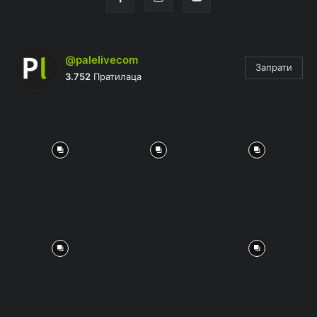
@palelivecom
Запрати
3.752
Пратилаца