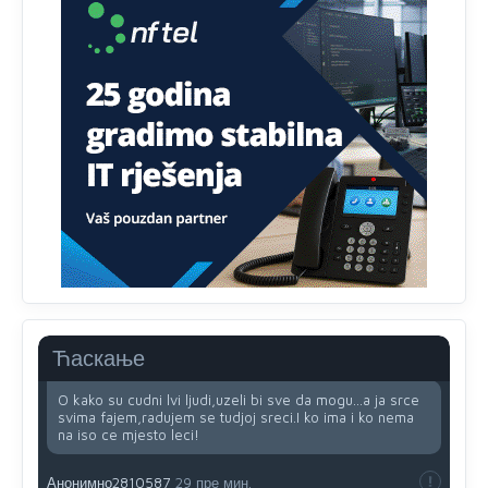
Анонимно2810587
43 пре мин.
Evo dasak vijetra s Romanije,neko iz publike povika,ma
pusti ih ciganija...pocetkom ovog vjeka,neko rece za
Radovana i Ratka kaki su oni srbi...i poce dalje da
besjedi znam ja dobro sta je bilo u Ag-ci...
Анонимно2810587
40 пре мин.
Proguglajte
Ћаскање
Анонимно2810587
33 пре мин.
O kako su cudni lvi ljudi,uzeli bi sve da mogu...a ja srce
svima fajem,radujem se tudjoj sreci.I ko ima i ko nema
na iso ce mjesto leci!
Анонимно2810587
29 пре мин.