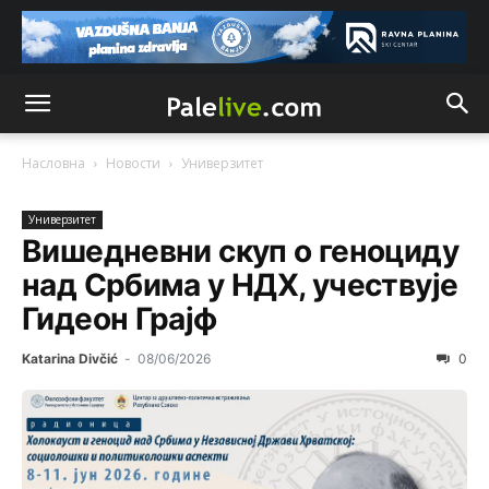
Насловна
Новости
Унивeрзитeт
Унивeрзитeт
Вишедневни скуп о геноциду
над Србима у НДХ, учествује
Гидеон Грајф
Katarina Divčić
-
08/06/2026
0
Анонимно2806552
јуче
5:39