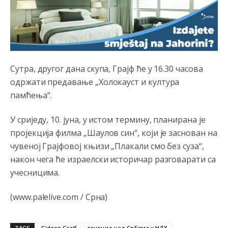
накотило се
Анонимно2807447
јуче
10:24
Техеран и нинџе по Палама
Анонимно2806721
јуче
11:21
Сутра, другог дана скупа, Грајф ће у 16.30 часова
одржати предавање „Холокауст и култура
Kosovo je država a manji BH entitet pokrajina.Što se tiče
arapa po Palama i Jahorini,ostavljaju vam pare a vi se
памћења“.
smeškate .Da ne bi možda da vam šalju poštom a da ne
dolaze? Kurko
У сриједу, 10. јуна, у истом термину, планирана је
Анонимно2807791
јуче
11:39
пројекција филма „Шаулов син“, који је заснован на
чувеној Грајфовој књизи „Плакали смо без суза“,
БиХ није гласала да је тзв.Косово држава. Лупаш ко к у
р а ц по самару луди турко.
након чега ће израелски историчар разговарати са
учесницима.
Анонимно2807895
јуче
12:16
Dobro zboris 791,ovaj721 dok nije bilo interneta,samo
(www.palelive.com / Срна)
mu je porodica znala da je glup!
Анонимно2807895
јуче
12:18
TAGS
Gideon Grajf
геноцид над Србима у НДХ