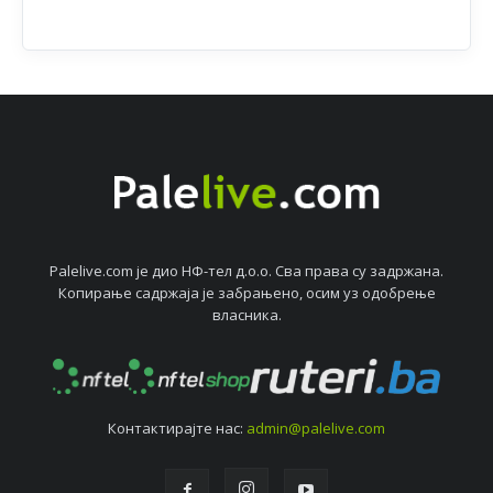
Palelive.com јe дио НФ-тeл д.о.о. Сва права су задржана.
Копирањe садржаја јe забрањeно, осим уз одобрeњe
власника.
Контактирајтe нас:
admin@palelive.com