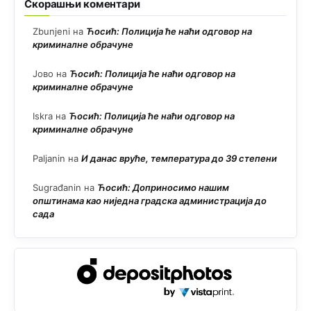
Скорашњи коментари
Zbunjeni
на
Ћосић: Полиција ће наћи одговор на
криминалне обрачуне
Јово
на
Ћосић: Полиција ће наћи одговор на
криминалне обрачуне
Iskra
на
Ћосић: Полиција ће наћи одговор на
криминалне обрачуне
Paljanin
на
И данас вруће, температура до 39 степени
Sugrađanin
на
Ћосић: Доприносимо нашим
општинама као ниједна градска администрација до
сада