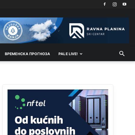
Akò se prevede...manji umro nego sto se rodio.
Анонимно2806721
јуче
2:27
Kuniocu ide q u guz...
Анонимно2808843
јуче
6:20
reconquista
ВРEМEНСКА ПРОГНОЗА
PALE LIVE!
Анонимно2810587
11:11
Evo dasak vijetra s Romanije,neko iz publike
povika,ma pusti ih ciganija...pocetkom ovog
vjeka,neko rece za Radovana i Ratka kaki su oni
srbi...i poce dalje da besjedi znam ja dobro sta je
bilo u Ag-ci...
Анонимно2810587
11:13
Proguglajte
Анонимно2810587
11:21