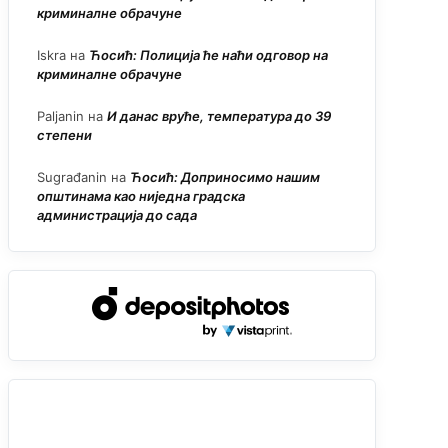
криминалне обрачуне
Iskra
на
Ћосић: Полиција ће наћи одговор на
криминалне обрачуне
Paljanin
на
И данас вруће, температура до 39
степени
Sugrađanin
на
Ћосић: Доприносимо нашим
општинама као ниједна градска
администрација до сада