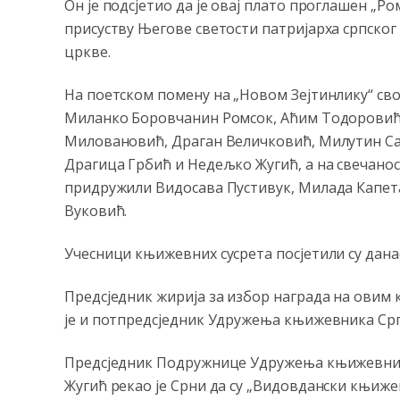
Он је подсјетио да је овај плато проглашен „Р
присуству Његове светости патријарха српског 
цркве.
На поетском помену на „Новом Зејтинлику“ сво
Миланко Боровчанин Ромсок, Аћим Тодоровић,
Миловановић, Драган Величковић, Милутин Са
Драгица Грбић и Недељко Жугић, а на свечанос
придружили Видосава Пустивук, Милада Капетан
Вуковић.
Учесници књижевних сусрета посјетили су дана
Предсједник жирија за избор награда на овим
је и потпредсједник Удружења књижевника Срп
Предсједник Подружнице Удружења књижевник
Жугић рекао је Срни да су „Видовдански књижев