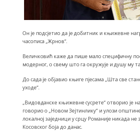
Он је подсјетио да је добитник и књижевне на
часописа „Жрнов“.
Величковић каже да пише мало специфичну пое
модерног, о свему што га окружује и душу му та
До сада је објавио књиге пјесама „Шта све стане
уходе“.
„Видовданске књижевне сусрете“ отворио је н
говорио о „Новом Зејтинлику“ и улози општине 
локалној заједници у срцу Романије никада не 
Косовског боја до данас.