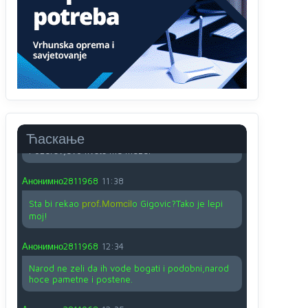
O kako su cudni lvi ljudi,uzeli bi sve da mogu...a
ja srce svima fajem,radujem se tudjoj sreci.I ko
ima i ko nema na iso ce mjesto leci!
Анонимно2810587
11:24
Nije u svijetu problem,nahraniti siromasnd,kako
nahraniti bogate!?
Анонимно2810587
11:26
Ћаскање
Pozdrav,evo hvata me meze.
Анонимно2811968
11:38
Sta bi rekao
prof.Momcil
o Gigovic?Tako je lepi
moj!
Анонимно2811968
12:34
Narod ne zeli da ih vode bogati i podobni,narod
hoce pametne i postene.