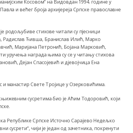
оманијским Косовом“ на Видовдан 1994. године у
Павла и већег броја архијереја Српске православне
је родољубиве стихове читали су пјесници
 Радислав Ћивша, Бранислав Илић, Марко
вчић, Маријана Петронић, Бојана Марковић,
ти уручења награда њима су се у читању стихова
овић, Дејан Спасојевић и д‌јевојчица Ена
с и манастир Свете Тројице у Озерковићима.
 књижевним сусретима био је Аћим Тодоровић, који
ске.
а Републике Српске Источно Сарајево Недељко
ни сусрети“, чији је један од зачетника, покренути