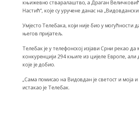
књижевно стваралаштво, а Драган Величкови
Настић“, које су уручене данас на „Видовданс
Умјесто Телебака, који није био у могућности 
његов пријатељ.
Телебак је у телефонској изјави Срни рекао да м
конкуренцији 294 књиге из цијеле Европе, али 
које је добио.
„Сама помисао на Видовдан је светост и моја и
истакао је Телебак.