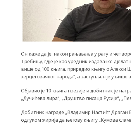
Он каже да је, након рањавања у рату и четво
Требињу, гд‌је је као уредник издавачке д‌јела
више од 100 књига, приредио књигу о Алекси
херцеговачког народа“, а заступљен је у више 
Објавио је 10 књига поезије и добитник је наг
„Дучићева лира“, „Друштво писаца Русије“, „Пе
Добитник награде „Владимир Настић“ Драган Ве
одлуком жирија да његову књигу „Кумова слама“