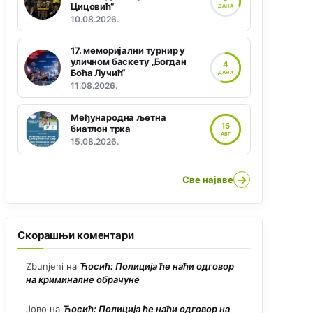
Цицовић“
ДАНА
10.08.2026.
17. меморијални турнир у
уличном баскету „Богдан
4
Боћа Лучић“
ДАНА
11.08.2026.
Међународна љетна
15
биатлон трка
АВГ
15.08.2026.
→
Све најаве
Скорашњи коментари
Zbunjeni
на
Ћосић: Полиција ће наћи одговор
на криминалне обрачуне
Јово
на
Ћосић: Полиција ће наћи одговор на