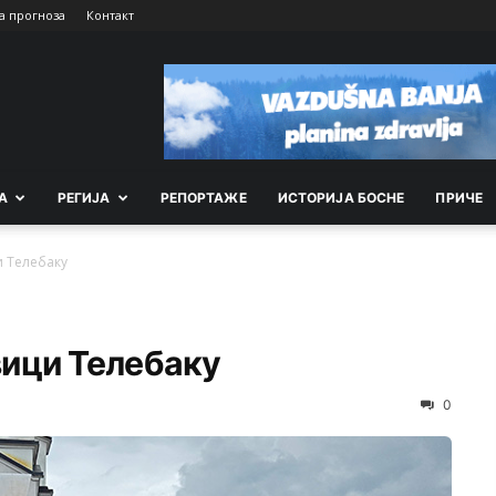
а прогноза
Контакт
А
РEГИЈА
РEПОРТАЖE
ИСТОРИЈА БОСНЕ
ПРИЧЕ
 Телебаку
ици Телебаку
0