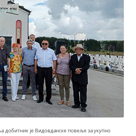
а добитник је Видовданске повеље за укупно