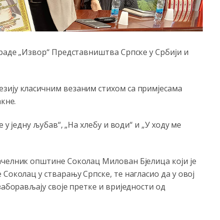
граде „Извор“ Представништва Српске у Србији и
зију класичним везаним стихом са примјесама
кне.
 у једну љубав“, „На хлебу и води“ и „У ходу ме
ачелник општине Соколац Милован Бјелица који је
Соколац у стварању Српске, те нагласио да у овој
заборављају своје претке и вриједности од