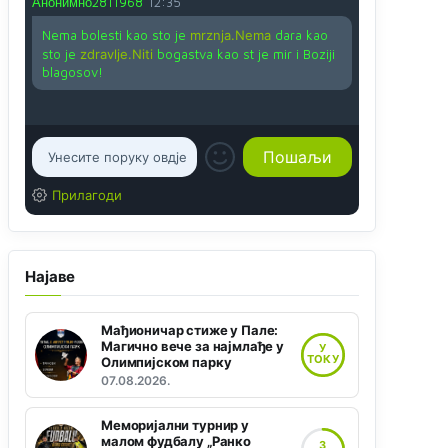
Анонимно2811968
12:35
Nema bolesti kao sto je
mrznja.Nema
dara kao
sto je
zdravlje.Niti
bogastva kao st je mir i Boziji
blagosov!
Прилагоди
Најаве
Мађионичар стиже у Пале:
Магично вече за најмлађе у
У
ТОКУ
Олимпијском парку
07.08.2026.
Меморијални турнир у
малом фудбалу „Ранко
3