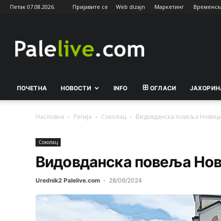
Петак 07.08.2026.
Пријавите се
Web dizajn
Маркетинг
Временск
Palelive.com
ПОЧЕТНА
НОВОСТИ
INFO
ОГЛАСИ
ЈАХОРИН
Насловна
Регија
Соколац
Видовданска повеља Новици
Соколац
Видовданска повеља Нов
Urednik2 Palelive.com
-
28/06/2024