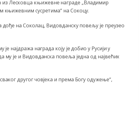
ћ из Лесковца књижевне награде „Владимир
ким књижевним сусретима“ на Сокоцу.
да дође на Соколац, Видовданску повељу је преузео
у је најдража награда коју је добио у Русији у
да му је и Видовданска повеља једна од највећих
 сваког другог човјека и према Богу одужење“,