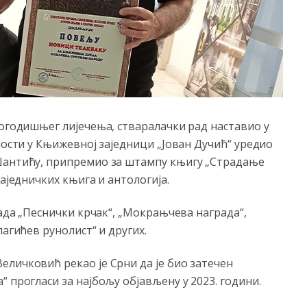
рогодишњег лијечења, стваралачки рад наставио у
тности у Књижевној заједници „Јован Дучић“ уредио
 Шантићу, припремио за штампу књигу „Страдање
заједничких књига и антологија.
рада „Песнички крчак“, „Мокрањчева награда“,
лагићев рунолист“ и других.
личковић рекао је Срни да је био затечен
 прогласи за најбољу објављену у 2023. години.