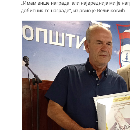
„Имам више награда, али највреднија ми је наг
добитник те награде“, изјавио је Величковић.