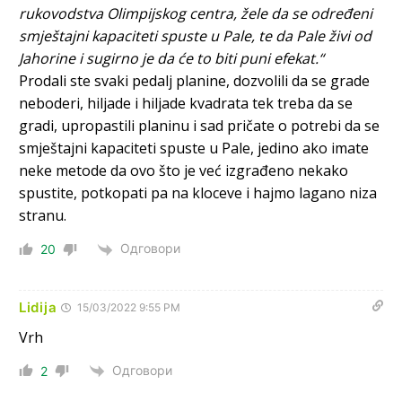
rukovodstva Olimpijskog centra, žele da se određeni
Анонимно2811968
јуче
12:35
smještajni kapaciteti spuste u Pale, te da Pale živi od
Nema bolesti kao sto je
mrznja.Nema
dara kao sto je
Jahorine i sugirno je da će to biti puni efekat.“
zdravlje.Niti
bogastva kao st je mir i Boziji blagosov!
Prodali ste svaki pedalj planine, dozvolili da se grade
neboderi, hiljade i hiljade kvadrata tek treba da se
Анонимно2022778
8:01
gradi, upropastili planinu i sad pričate o potrebi da se
https://bebarijum.rs/
smještajni kapaciteti spuste u Pale, jedino ako imate
neke metode da ovo što je već izgrađeno nekako
Анонимно2817461
8:37
spustite, potkopati pa na kloceve i hajmo lagano niza
U SAD poslje zatvaranja biracki mesta,za 5 minuta znaju
stranu.
ko je pobjedio... u Japanu za 2 minuta,kod nas mjesec
dana pre izbora zna se ko ce pobediti!!
Одговори
20
Анонимно2553747
9:55
Lidija
15/03/2022 9:55 PM
Jel moguće da toliko zaostaju za nama..
Vrh
Анонимно2818605
11:15
Одговори
2
Prema posljednjem zvaničnom popisu stanovništva, u
Bosni i Hercegovini ima 89.794 nepismenih osoba, što