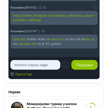
Анонимно2819162
12:35
https://www.instagram.com/natasa_miljanovic_zubac/r
eel/DR31-w4DKxQ/
Анонимно2553747
2:53
Ljudi.ako
draško dođe na
vlast.sve
će nam biti đž
aba.Ja
mu
vjerujem.tek
mi je 50 godina.
Прилагоди
Најаве
Меморијални турнир у малом
2
фудбалу „Ранко Цицовић“