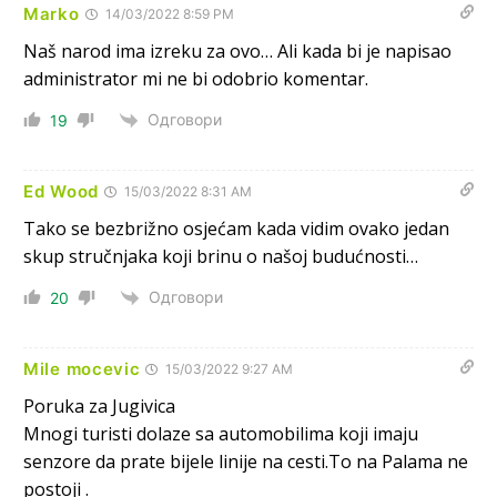
Marko
14/03/2022 8:59 PM
Анонимно2808216
8/6/2026
1:42
Naš narod ima izreku za ovo… Ali kada bi je napisao
administrator mi ne bi odobrio komentar.
Akò se prevede...manji umro nego sto se rodio.
Одговори
19
Анонимно2806721
8/6/2026
2:27
Kuniocu ide q u guz...
Ed Wood
15/03/2022 8:31 AM
Анонимно2808843
8/6/2026
6:20
Tako se bezbrižno osjećam kada vidim ovako jedan
skup stručnjaka koji brinu o našoj budućnosti…
reconquista
Одговори
20
Анонимно2810587
јуче
11:11
Evo dasak vijetra s Romanije,neko iz publike povika,ma
pusti ih ciganija...pocetkom ovog vjeka,neko rece za
Mile mocevic
15/03/2022 9:27 AM
Radovana i Ratka kaki su oni srbi...i poce dalje da
besjedi znam ja dobro sta je bilo u Ag-ci...
Poruka za Jugivica
Mnogi turisti dolaze sa automobilima koji imaju
Анонимно2810587
јуче
11:13
senzore da prate bijele linije na cesti.To na Palama ne
Proguglajte
postoji .