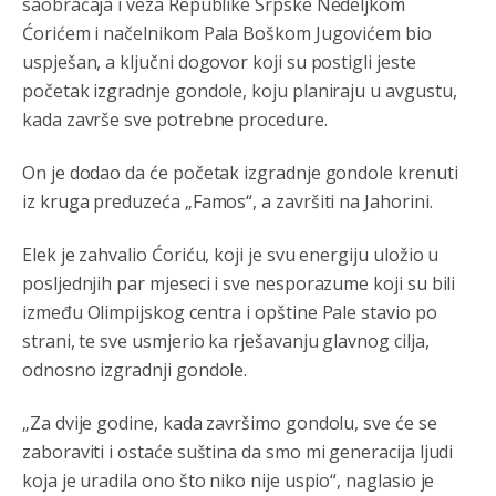
saobraćaja i veza Republike Srpske Nedeljkom
Ćorićem i načelnikom Pala Boškom Jugovićem bio
uspješan, a ključni dogovor koji su postigli jeste
početak izgradnje gondole, koju planiraju u avgustu,
kada završe sve potrebne procedure.
On je dodao da će početak izgradnje gondole krenuti
iz kruga preduzeća „Famos“, a završiti na Jahorini.
Elek je zahvalio Ćoriću, koji je svu energiju uložio u
posljednjih par mjeseci i sve nesporazume koji su bili
između Olimpijskog centra i opštine Pale stavio po
strani, te sve usmjerio ka rješavanju glavnog cilja,
odnosno izgradnji gondole.
„Za dvije godine, kada završimo gondolu, sve će se
zaboraviti i ostaće suština da smo mi generacija ljudi
koja je uradila ono što niko nije uspio“, naglasio je