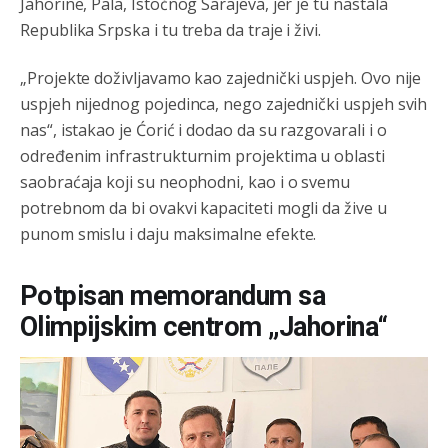
Jahorine, Pala, Istočnog Sarajeva, jer je tu nastala
Republika Srpska i tu treba da traje i živi.
„Projekte doživljavamo kao zajednički uspjeh. Ovo nije
uspjeh nijednog pojedinca, nego zajednički uspjeh svih
nas“, istakao je Ćorić i dodao da su razgovarali i o
određenim infrastrukturnim projektima u oblasti
saobraćaja koji su neophodni, kao i o svemu
potrebnom da bi ovakvi kapaciteti mogli da žive u
punom smislu i daju maksimalne efekte.
Potpisan memorandum sa
Olimpijskim centrom „Jahorina“