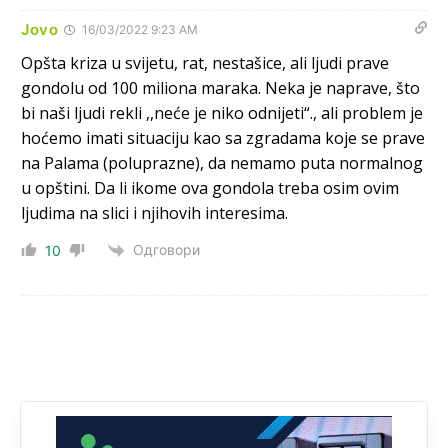
čini 2,82% ukupnog stanovništva starijeg od 10 godina
Jovo
16/03/2022 9:23 AM
Анонимно2818605
11:17
Opšta kriza u svijetu, rat, nestašice, ali ljudi prave
Sa ovim procentom, Bosna i Hercegovina ima najvišu
gondolu od 100 miliona maraka. Neka je naprave, što
stopu nepismenosti u regionu.
bi naši ljudi rekli ,,neće je niko odnijeti“., ali problem je
hoćemo imati situaciju kao sa zgradama koje se prave
Анонимно2818605
11:21
na Palama (poluprazne), da nemamo puta normalnog
Najveći rizik sa nepismenim stanovništvom je "kupovina
u opštini. Da li ikome ova gondola treba osim ovim
glasova" i manipulacija kroz fiktivne pomoćnike (koji
zapravo glasaju po nalogu političkih partija, a ne po želji
ljudima na slici i njihovih interesima.
birača).
Одговори
10
Анонимно2818605
11:28
Prema zvaničnim podacima Agencije za statistiku BiH, u
Bosni i Hercegovini je 1.229.972 građana informatički
nepismeno, što čini 38,7% ukupnog stanovništva starijeg
od 10 godina
Анонимно2818605
11:30
Prema podacima o informaciono-komunikacionim
tehnologijama, čak 33,4% domaćinstava u BiH uopšte