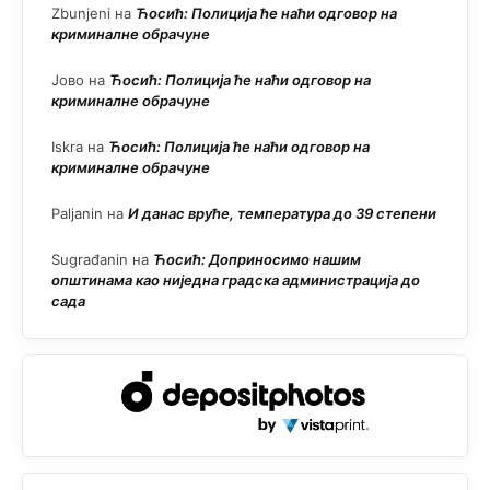
Zbunjeni
на
Ћосић: Полиција ће наћи одговор на
криминалне обрачуне
Јово
на
Ћосић: Полиција ће наћи одговор на
криминалне обрачуне
Iskra
на
Ћосић: Полиција ће наћи одговор на
криминалне обрачуне
Paljanin
на
И данас вруће, температура до 39 степени
Sugrađanin
на
Ћосић: Доприносимо нашим
општинама као ниједна градска администрација до
сада