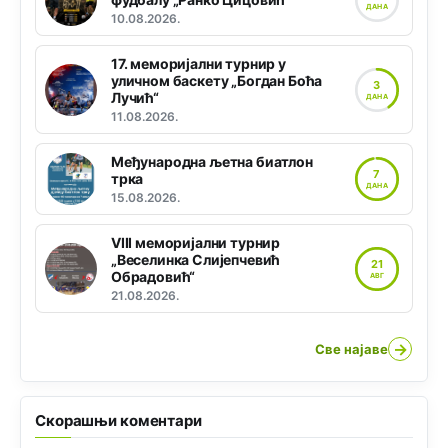
ДАНА
10.08.2026.
17. меморијални турнир у
уличном баскету „Богдан Боћа
3
Лучић“
ДАНА
11.08.2026.
Међународна љетна биатлон
7
трка
ДАНА
15.08.2026.
VIII меморијални турнир
„Веселинка Слијепчевић
21
Обрадовић“
АВГ
21.08.2026.
→
Све најаве
Скорашњи коментари