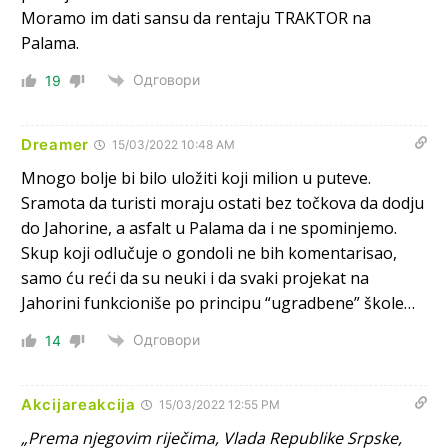
Moramo im dati sansu da rentaju TRAKTOR na
Анонимно2810587
јуче
11:21
Palama.
O kako su cudni lvi ljudi,uzeli bi sve da mogu...a ja srce
svima fajem,radujem se tudjoj sreci.I ko ima i ko nema
Одговори
19
na iso ce mjesto leci!
Анонимно2810587
јуче
11:24
Dreamer
15/03/2022 10:48 AM
Nije u svijetu problem,nahraniti siromasnd,kako nahraniti
Mnogo bolje bi bilo uložiti koji milion u puteve.
bogate!?
Sramota da turisti moraju ostati bez točkova da dodju
do Jahorine, a asfalt u Palama da i ne spominjemo.
Анонимно2810587
јуче
11:26
Skup koji odlučuje o gondoli ne bih komentarisao,
Pozdrav,evo hvata me meze.
samo ću reći da su neuki i da svaki projekat na
Jahorini funkcioniše po principu “ugradbene” škole…
Анонимно2811968
јуче
11:38
Sta bi rekao
prof.Momcil
o Gigovic?Tako je lepi moj!
Одговори
14
Анонимно2811968
јуче
12:34
Akcijareakcija
15/03/2022 12:55 PM
Narod ne zeli da ih vode bogati i podobni,narod hoce
pametne i postene.
„
Prema njegovim riječima, Vlada Republike Srpske,