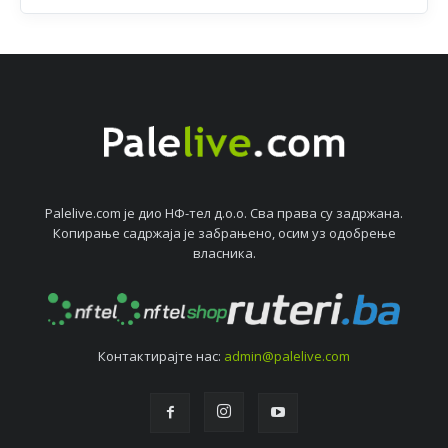
Palelive.com јe дио НФ-тeл д.о.о. Сва права су задржана.
Копирањe садржаја јe забрањeно, осим уз одобрeњe
власника.
Контактирајтe нас:
admin@palelive.com