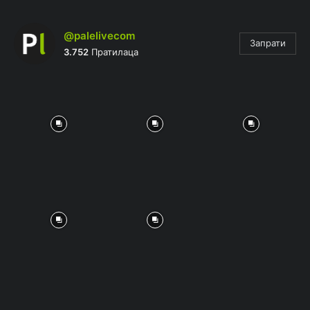
@palelivecom
Запрати
3.752
Пратилаца