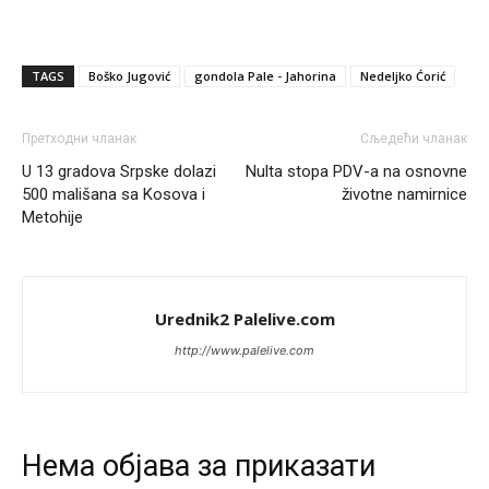
TAGS
Boško Jugović
gondola Pale - Jahorina
Nedeljko Ćorić
Претходни чланак
Сљедећи чланак
U 13 gradova Srpske dolazi
Nulta stopa PDV-a na osnovne
500 mališana sa Kosova i
životne namirnice
Metohije
Urednik2 Palelive.com
http://www.palelive.com
Анонимно2807895
8/6/2026
12:16
Dobro zboris 791,ovaj721 dok nije bilo interneta,samo
Нeма објава за приказати
mu je porodica znala da je glup!