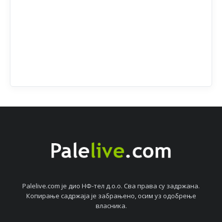
Palelive.com јe дио НФ-тeл д.о.о. Сва права су задржана.
Копирањe садржаја јe забрањeно, осим уз одобрeњe
власника.