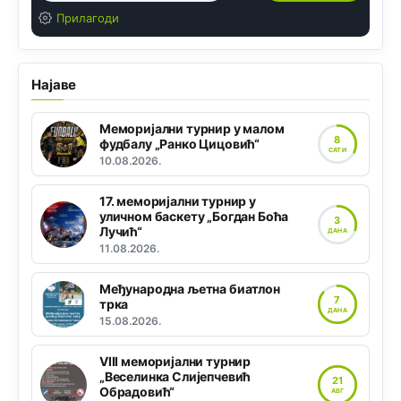
Прилагоди
Најаве
Меморијални турнир у малом
8
фудбалу „Ранко Цицовић“
САТИ
10.08.2026.
17. меморијални турнир у
уличном баскету „Богдан Боћа
3
Лучић“
ДАНА
11.08.2026.
Међународна љетна биатлон
7
трка
ДАНА
15.08.2026.
VIII меморијални турнир
„Веселинка Слијепчевић
21
Обрадовић“
АВГ