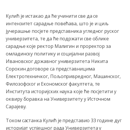
Кулић је истакао да ће учинити све да се
Анонимно2807895
8/6/2026
12:16
интензитет сарадње повећава, што је и циљ
јучерашње посјете представника угледног руског
Dobro zboris 791,ovaj721 dok nije bilo interneta,samo
mu je porodica znala da je glup!
универзитета, те да ће подржати све облике
сарадње које ректор Малигин и проректор за
Анонимно2807895
8/6/2026
12:18
омладинску политику и социјални развој
Drzi pod kontrolom tri stvari jezik,karakter i
Ивановског државног универзитета Никита
ponasanje...Uzivotu brani tri stvari:cast,prijatelja i
Сорокин договоре са представницима
slabije.Iz
zivota iskljuci tri stvari uvredu,neznanje i
zavist.Sve
dok si ziv gaji tri stvari dobrotu,pamet i
Електротехничког, Пољопривредног, Машинског,
prijateljstvo!!
Филозофског и Економског факултета, те
Института историјских наука које ће посјетити у
Анонимно2806721
8/6/2026
12:39
оквиру боравка на Универзитету у Источном
791 BiH nije priznala Kosovo kao nezavisnu državu jer
genocidna tvorevina pravi smetnju a recimo Srbija je
Сарајеву.
davno
priznala.Na
svakom proizvodu iz Srbije stoji -
uvoznik za Kosovo
Током састанка Кулић је представио 33 године дуг
историјат успјешног рада Универзитета у
Анонимно2806721
8/6/2026
12:45