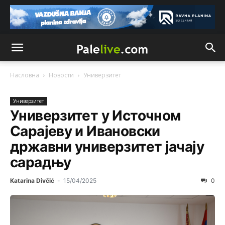
Насловна
Новости
Унивeрзитeт
Унивeрзитeт
Универзитет у Источном
Сарајеву и Ивановски
државни универзитет јачају
сарадњу
Katarina Divčić
-
15/04/2025
0