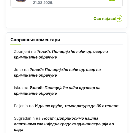
21.08.2026.
→
Све најаве
Скорашњи коментари
Zbunjeni
на
Ћосић: Полиција ће наћи одговор на
криминалне обрачуне
Јово
на
Ћосић: Полиција ће наћи одговор на
криминалне обрачуне
Iskra
на
Ћосић: Полиција ће наћи одговор на
криминалне обрачуне
Paljanin
на
И данас вруће, температура до 39 степени
Sugrađanin
на
Ћосић: Доприносимо нашим
општинама као ниједна градска администрација до
сада