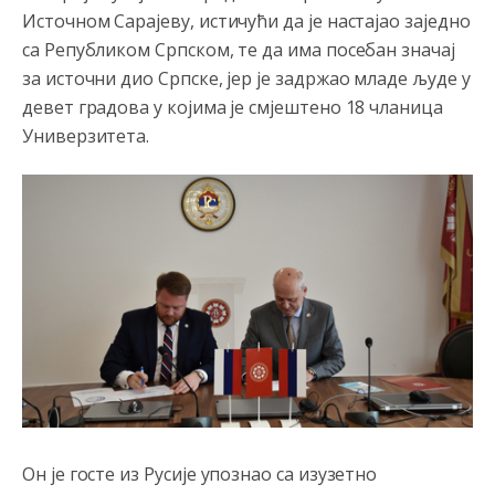
Источном Сарајеву, истичући да је настајао заједно
Sve i da se nekim čudom vojska Srbije "vrati" na
са Републиком Српском, те да има посебан значај
Kosovo-kome će se vratiti? Gdje je dobrodošla i koga
da brani? A imamo vojsku Kosova kojoj želimo svako
за источни дио Српске, јер је задржао младе људе у
dobro i da se što bolje opreme
девет градова у којима је смјештено 18 чланица
Анонимно2808202
8/6/2026
1:38
Универзитета.
i mi tebi želimo dug život i tešku bolest
Анонимно2808216
8/6/2026
1:42
Akò se prevede...manji umro nego sto se rodio.
Анонимно2806721
8/6/2026
2:27
Kuniocu ide q u guz...
Анонимно2808843
8/6/2026
6:20
reconquista
Он је госте из Русије упознао са изузетно
Анонимно2810587
8/7/2026
11:11