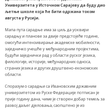
Универзитета у Источном Сарајеву да буду дио
љетње школе која ће бити одржана током
августа у Русији.
Мапа пута сарадње има за циљ да уоквири
сарадњу и планове за двије предстојеће године,
омогући интензивирање академске мобилности,
заједничко учешће у међународним пројектима,
будући заједнички рад у области руског језика,
филологије, историје, међународних односа,
страних језика и других друштвено-економских
области.
Споразум о сарадњи са Ивановским државним
универзитетом из Руске Федерације потписан је
прије годину дана, чиме је створен добар темељ за
развој даљег дјеловања, саопштено је из