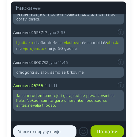
Анонимно2819033
јуче
12:24
Ћаскање
Yes,nekada je bila corava kutija za IZBORE a danas su
coravi biraci.
Анонимно2553747
јуче
2:53
Ljudi.ako
draško dođe na
vlast.sve
će nam biti đž
aba.Ja
mu
vjerujem.tek
mi je 50 godina.
Анонимно2800732
јуче
11:46
crnogorci su srbi, samo sa brkovima
Анонимно2825811
11:11
Ja sam rodjen tamo dje i gara,sad se pjeva Jovani sa
Pala...Nekad' sam te garo u naramku noso,sad se
skitas,nevalja ti poso.