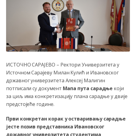
ИСТОЧНО САРАЈЕВО – Ректори Универзитета у
Источном Сарајеву Милан Кулић и Ивановског
државног универзитета Алексеј Малигин
потписали су документ
Мапа пута сарадње
који
за циљ има конкретизацију плана сарадње у двије
предстојеће године.
Први конкретан корак у остваривању сарадње
јесте позив представника Ивановског
државног универзитета студентима