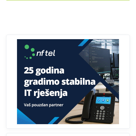
Анонимно2818605
јуче
11:30
Prema podacima o informaciono-komunikacionim
tehnologijama, čak 33,4% domaćinstava u BiH uopšte
nema pristup računaru bilo koje vrste (desktop, laptop ili
tablet
Анонимно2818605
јуче
11:34
Najveći dio populacije starije od 65 godina uopšte ne
koristi internet, niti ima pristup računarima
Анонимно2818605
јуче
11:45
Uvođenje pravila da se umjesto dosadašnjeg znaka "X"
(krstića) kružić ispred kandidata mora u potpunosti
obojiti (popuniti) uvedeno je isključivo zbog tehničkih
zahtjeva optičkih skenera.
Анонимно2818605
јуче
11:45
Ovo pravilo jeste unijelo opravdan strah, posebno kada
su u pitanju starije osobe, osobe sa slabijim vidom ili
drhtavom rukom