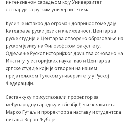
интензивном сарадњом коју Универзитет
Evo dasak vijetra s Romanije,neko iz publike povika,ma
pusti ih ciganija...pocetkom ovog vjeka,neko rece za
остварује са руским универзитетима.
Radovana i Ratka kaki su oni srbi...i poce dalje da
besjedi znam ja dobro sta je bilo u Ag-ci...
Кулић је истакао да огроман допринос томе дају
Катедра за руски језик и књижевност, Центар за
Анонимно2810587
8/7/2026
11:13
руске студије и Центар за отворено образовање на
Proguglajte
руском језику на Филозофском факултету,
Анонимно2810587
8/7/2026
11:21
Одјељење Руског историјског друштва основано на
Институту историјских наука, као и Центар за
O kako su cudni lvi ljudi,uzeli bi sve da mogu...a ja srce
svima fajem,radujem se tudjoj sreci.I ko ima i ko nema
српске студије који је отворен на нашем
na iso ce mjesto leci!
пријатељском Тулском универзитету у Руској
Федерацији.
Анонимно2810587
8/7/2026
11:24
Nije u svijetu problem,nahraniti siromasnd,kako nahraniti
Састанку су присуствовали проректор за
bogate!?
међународну сарадњу и обезбјеђење квалитета
Анонимно2810587
8/7/2026
11:26
Марко Гутаљ и проректор за наставу и студентска
питања Зоран Љубоје.
Pozdrav,evo hvata me meze.