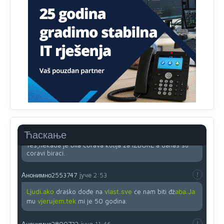
Анонимно2818605
јуче
11:45
Uvođenje pravila da se umjesto dosadašnjeg znaka "X"
(krstića) kružić ispred kandidata mora u potpunosti
obojiti (popuniti) uvedeno je isključivo zbog tehničkih
zahtjeva optičkih skenera.
Анонимно2818605
јуче
11:45
Ovo pravilo jeste unijelo opravdan strah, posebno kada
su u pitanju starije osobe, osobe sa slabijim vidom ili
drhtavom rukom
Анонимно2819033
јуче
12:24
Ћаскање
Yes,nekada je bila corava kutija za IZBORE a danas su
coravi biraci.
Анонимно2553747
јуче
2:53
Ljudi.ako
draško dođe na
vlast.sve
će nam biti đž
aba.Ja
mu
vjerujem.tek
mi je 50 godina.
Анонимно2800732
јуче
11:46