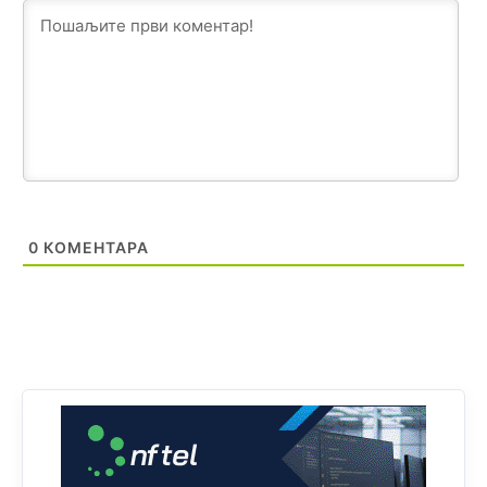
Анонимно2818605
јуче
11:21
Najveći rizik sa nepismenim stanovništvom je "kupovina
glasova" i manipulacija kroz fiktivne pomoćnike (koji
zapravo glasaju po nalogu političkih partija, a ne po želji
birača).
Анонимно2818605
јуче
11:28
Prema zvaničnim podacima Agencije za statistiku BiH, u
Bosni i Hercegovini je 1.229.972 građana informatički
nepismeno, što čini 38,7% ukupnog stanovništva starijeg
od 10 godina
0
КОМЕНТАРА
Анонимно2818605
јуче
11:30
Prema podacima o informaciono-komunikacionim
tehnologijama, čak 33,4% domaćinstava u BiH uopšte
nema pristup računaru bilo koje vrste (desktop, laptop ili
tablet
Анонимно2818605
јуче
11:34
Najveći dio populacije starije od 65 godina uopšte ne
koristi internet, niti ima pristup računarima