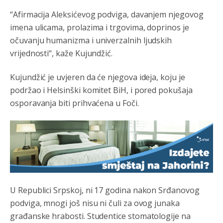
ponasanje...Uzivotu brani tri stvari:cast,prijatelja i
“Afirmacija Aleksićevog podviga, davanjem njegovog
slabije.Iz
zivota iskljuci tri stvari uvredu,neznanje i
zavist.Sve
dok si ziv gaji tri stvari dobrotu,pamet i
imena ulicama, prolazima i trgovima, doprinos je
prijateljstvo!!
očuvanju humanizma i univerzalnih ljudskih
vrijednosti“, kaže Kujundžić.
Анонимно2806721
8/6/2026
12:39
791 BiH nije priznala Kosovo kao nezavisnu državu jer
Kujundžić je uvjeren da će njegova ideja, koju je
genocidna tvorevina pravi smetnju a recimo Srbija je
davno
priznala.Na
svakom proizvodu iz Srbije stoji -
podržao i Helsinški komitet BiH, i pored pokušaja
uvoznik za Kosovo
osporavanja biti prihvaćena u Foči.
Анонимно2806721
8/6/2026
12:45
Sve i da se nekim čudom vojska Srbije "vrati" na
Kosovo-kome će se vratiti? Gdje je dobrodošla i koga
da brani? A imamo vojsku Kosova kojoj želimo svako
dobro i da se što bolje opreme
Анонимно2808202
8/6/2026
1:38
U Republici Srpskoj, ni 17 godina nakon Srđanovog
i mi tebi želimo dug život i tešku bolest
podviga, mnogi još nisu ni čuli za ovog junaka
građanske hrabosti. Studentice stomatologije na
Анонимно2808216
8/6/2026
1:42