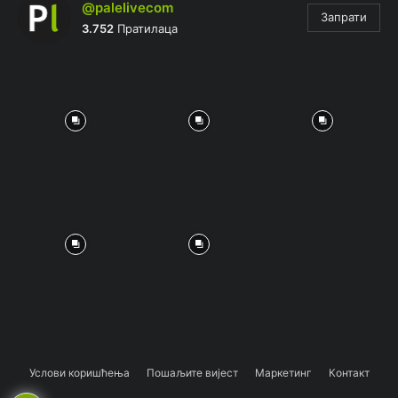
@palelivecom
Запрати
3.752
Пратилаца
Услови коришћења
Пошаљите вијест
Маркетинг
Контакт