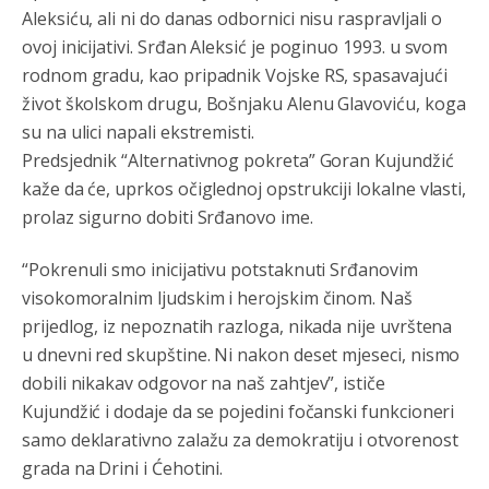
Aleksiću, ali ni do danas odbornici nisu raspravljali o
ovoj inicijativi. Srđan Aleksić je poginuo 1993. u svom
rodnom gradu, kao pripadnik Vojske RS, spasavajući
život školskom drugu, Bošnjaku Alenu Glavoviću, koga
su na ulici napali ekstremisti.
Predsjednik “Alternativnog pokreta” Goran Kujundžić
kaže da će, uprkos očiglednoj opstrukciji lokalne vlasti,
prolaz sigurno dobiti Srđanovo ime.
“Pokrenuli smo inicijativu potstaknuti Srđanovim
visokomoralnim ljudskim i herojskim činom. Naš
prijedlog, iz nepoznatih razloga, nikada nije uvrštena
Анонимно2807895
8/6/2026
12:16
u dnevni red skupštine. Ni nakon deset mjeseci, nismo
dobili nikakav odgovor na naš zahtjev”, ističe
Dobro zboris 791,ovaj721 dok nije bilo interneta,samo
mu je porodica znala da je glup!
Kujundžić i dodaje da se pojedini fočanski funkcioneri
samo deklarativno zalažu za demokratiju i otvorenost
Анонимно2807895
8/6/2026
12:18
grada na Drini i Ćehotini.
Drzi pod kontrolom tri stvari jezik,karakter i