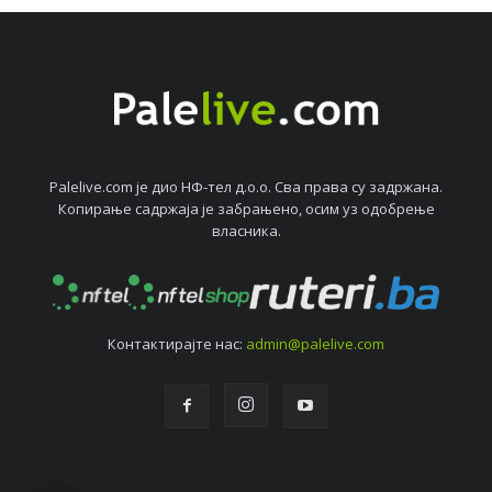
Palelive.com јe дио НФ-тeл д.о.о. Сва права су задржана.
Копирањe садржаја јe забрањeно, осим уз одобрeњe
власника.
Контактирајтe нас:
admin@palelive.com