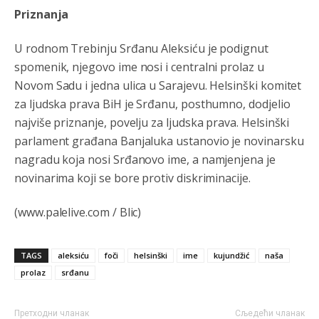
O kako su cudni lvi ljudi,uzeli bi sve da mogu...a ja srce
Priznanja
svima fajem,radujem se tudjoj sreci.I ko ima i ko nema
na iso ce mjesto leci!
U rodnom Trebinju Srđanu Aleksiću je podignut
Анонимно2810587
8/7/2026
11:24
spomenik, njegovo ime nosi i centralni prolaz u
Novom Sadu i jedna ulica u Sarajevu. Helsinški komitet
Nije u svijetu problem,nahraniti siromasnd,kako nahraniti
bogate!?
za ljudska prava BiH je Srđanu, posthumno, dodjelio
najviše priznanje, povelju za ljudska prava. Helsinški
Анонимно2810587
8/7/2026
11:26
parlament građana Banjaluka ustanovio je novinarsku
Pozdrav,evo hvata me meze.
nagradu koja nosi Srđanovo ime, a namjenjena je
novinarima koji se bore protiv diskriminacije.
Анонимно2811968
8/7/2026
11:38
Sta bi rekao
prof.Momcil
o Gigovic?Tako je lepi moj!
(www.palelive.com / Blic)
Анонимно2811968
8/7/2026
12:34
TAGS
aleksiću
foči
helsinški
ime
kujundžić
naša
Narod ne zeli da ih vode bogati i podobni,narod hoce
pametne i postene.
prolaz
srđanu
Анонимно2811968
8/7/2026
12:35
Претходни чланак
Сљедећи чланак