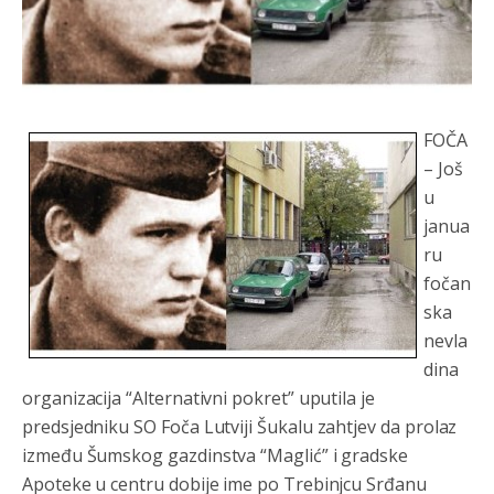
FOČA
– Još
u
janua
ru
fočan
ska
nevla
dina
organizacija “Alternativni pokret” uputila je
predsjedniku SO Foča Lutviji Šukalu zahtjev da prolaz
između Šumskog gazdinstva “Maglić” i gradske
Apoteke u centru dobije ime po Trebinjcu Srđanu