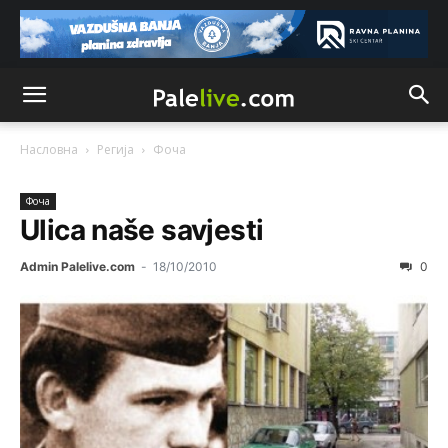
Насловна
Регија
Фоча
Фоча
Ulica naše savjesti
Admin Palelive.com
-
18/10/2010
0