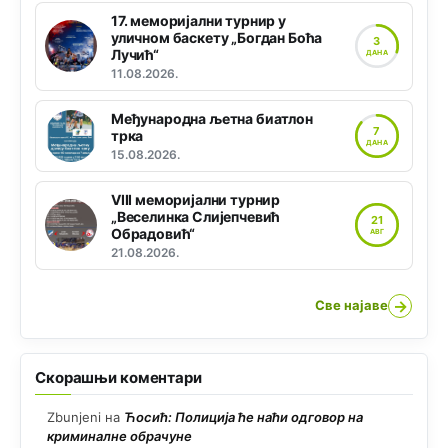
17. меморијални турнир у
уличном баскету „Богдан Боћа
3
Лучић“
ДАНА
11.08.2026.
Међународна љетна биатлон
7
трка
ДАНА
15.08.2026.
VIII меморијални турнир
„Веселинка Слијепчевић
21
Обрадовић“
АВГ
21.08.2026.
→
Све најаве
Скорашњи коментари
Zbunjeni
на
Ћосић: Полиција ће наћи одговор на
криминалне обрачуне