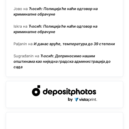
Јово
на
Ћосић: Полиција ће наћи одговор на
криминалне обрачуне
Iskra
на
Ћосић: Полиција ће наћи одговор на
криминалне обрачуне
Paljanin
на
И данас вруће, температура до 39 степени
Sugrađanin
на
Ћосић: Доприносимо нашим
општинама као ниједна градска администрација до
сада