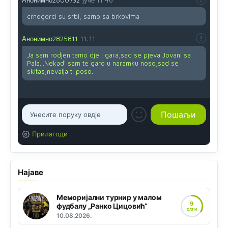
crnogorci su srbi, samo sa brkovima
Анонимно2825811
11:11
Ja sam rodjen tamo dje i gara,sad se pjeva Jovani sa
Pala...Nekad' sam te garo u naramku noso,sad se
skitas,nevalja ti poso.
Прилагоди
Најаве
Меморијални турнир у малом
9
фудбалу „Ранко Цицовић“
САТИ
10.08.2026.