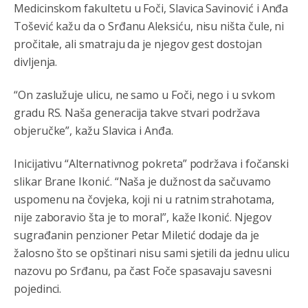
Medicinskom fakultetu u Foči, Slavica Savinović i Anđa
Akò se prevede...manji umro nego sto se rodio.
Tošević kažu da o Srđanu Aleksiću, nisu ništa čule, ni
pročitale, ali smatraju da je njegov gest dostojan
Анонимно2806721
8/6/2026
2:27
divljenja.
Kuniocu ide q u guz...
“On zaslužuje ulicu, ne samo u Foči, nego i u svkom
Анонимно2808843
8/6/2026
6:20
gradu RS. Naša generacija takve stvari podržava
reconquista
objeručke”, kažu Slavica i Anđa.
Анонимно2810587
8/7/2026
11:11
Inicijativu “Alternativnog pokreta” podržava i fočanski
Evo dasak vijetra s Romanije,neko iz publike povika,ma
slikar Brane Ikonić. “Naša je dužnost da sačuvamo
pusti ih ciganija...pocetkom ovog vjeka,neko rece za
uspomenu na čovjeka, koji ni u ratnim strahotama,
Radovana i Ratka kaki su oni srbi...i poce dalje da
besjedi znam ja dobro sta je bilo u Ag-ci...
nije zaboravio šta je to moral”, kaže Ikonić. Njegov
sugrađanin penzioner Petar Miletić dodaje da je
Анонимно2810587
8/7/2026
11:13
žalosno što se opštinari nisu sami sjetili da jednu ulicu
Proguglajte
nazovu po Srđanu, pa čast Foče spasavaju savesni
pojedinci.
Анонимно2810587
8/7/2026
11:21