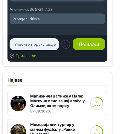
Анонимно2806721
7:23
Promjeni dilera
Прилагоди
Најаве
Мађионичар стиже у Пале:
Магично вече за најмлађе у
2
Олимпијском парку
ДАНА
07.08.2026.
Меморијални турнир у
малом фудбалу „Ранко
4
ДАНА