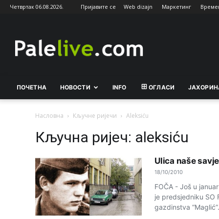
Четвртак 06.08.2026.
Пријавите се
Web dizajn
Маркетинг
Време
Palelive.com
ПОЧЕТНА
НОВОСТИ
INFO
ОГЛАСИ
ЈАХОРИН
Насловна
Кључне ријечи
Aleksiću
Кључна ријеч: aleksiću
Ulica naše savje
18/10/2010
FOČA - Još u januaru
je predsjedniku SO 
gazdinstva “Maglić”.