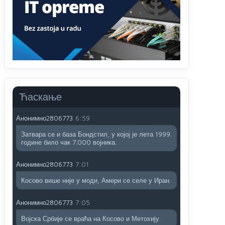
Анонимно2806721
6:37
Možete sebi umisliti da je i Kosovo dio Srbije al
nije...probajte ući bez
pasosa.Tako
i
rs.Umisli
li
ste da ste nebeski narod
Анонимно2806773
6:56
АМЕРИКАНЦИ ДО КРАЈА ГОДИНЕ ОДЛАЗЕ СА
Ћаскање
КОСОВА
Анонимно2806773
6:59
Затвара се и база Бондстил, у којој је лета 1999.
године било чак 7.000 војника.
Анонимно2806773
7:01
Косово више није у моди, Амери се селе у Иран.
Анонимно2806773
7:05
Војска Србије се враћа на Косово и Метохију.