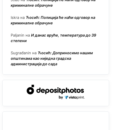
криминалне обрачуне
Iskra
на
Ћосић: Полиција ће наћи одговор на
криминалне обрачуне
Paljanin
на
И данас вруће, температура до 39
степени
Sugrađanin
на
Ћосић: Доприносимо нашим
општинама као ниједна градска
администрација до сада