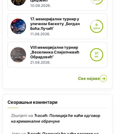
Цицовић“
10.08.2026.
17. меморијални турнир у
уличном баскету „Богдан
6
Боћа Лучић“
ДАНА
11.08.2026.
VIII меморијални турнир
„Веселинка Слијепчевић
21
Обрадовић“
АВГ
21.08.2026.
→
Све најаве
Скорашњи коментари
Zbunjeni
на
Ћосић: Полиција ће наћи одговор
на криминалне обрачуне
Јово
на
Ћосић: Полиција ће наћи одговор на