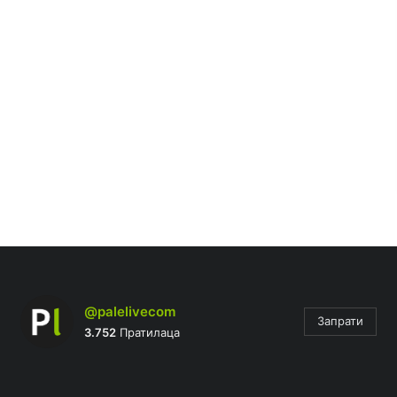
@palelivecom
Запрати
3.752
Пратилаца