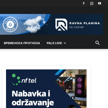
Dragan a
tzv.rs
neće nikad biti država,samo
pokrajina u državi Bosni i Hercegovini
Анонимно2800732
јуче
6:20
Pavle D u d l a č
Анонимно2806339
4:23
ВРEМEНСКА ПРОГНОЗА
PALE LIVE!
RS je država ako nisi znao
Анонимно2806339
4:24
RS je država ako nisi znao
Анонимно2806419
4:51
биће увек држава за турчина који овде уноси
немир
Анонимно2806552
5:39
nije mujo turcin, mujo ue bendasr