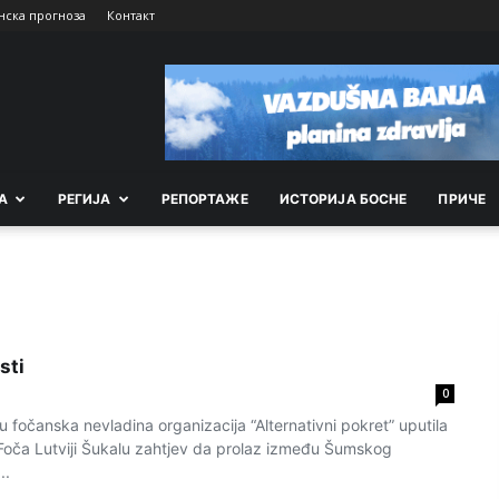
нска прогноза
Контакт
А
РEГИЈА
РEПОРТАЖE
ИСТОРИЈА БОСНЕ
ПРИЧЕ
sti
0
 fočanska nevladina organizacija “Alternativni pokret” uputila
Foča Lutviji Šukalu zahtjev da prolaz između Šumskog
..