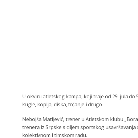
U okviru atletskog kampa, koji traje od 29. jula do
kugle, koplja, diska, trčanje i drugo.
Nebojša Matijević, trener u Atletskom klubu „Borac“
trenera iz Srpske s ciljem sportskog usavršavanja a
kolektivnom i timskom radu.