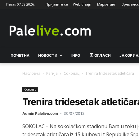
Петак 07.08.2026.
Пријавите се
Web dizajn
Маркетинг
Временск
Palelive.com
ПОЧЕТНА
НОВОСТИ
INFO
ОГЛАСИ
ЈАХОРИН
Насловна
Регија
Соколац
Trenira tridesetak atletičara
Соколац
Trenira tridesetak atletičar
Admin Palelive.com
-
30/07/2012
SOKOLAC – Na sokolačkom stadionu Bara u toku je
tridesetak atletičara iz 15 klubova iz Republike Srp