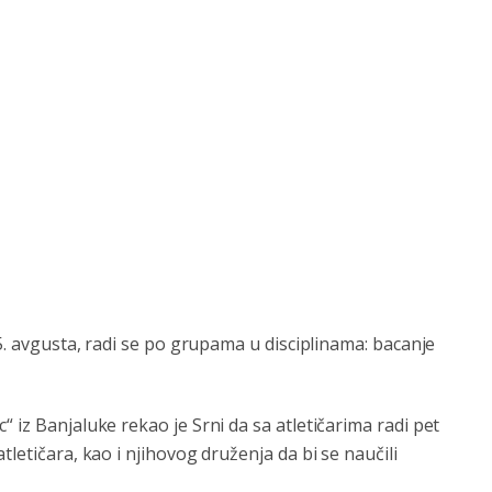
 5. avgusta, radi se po grupama u disciplinama: bacanje
 iz Banjaluke rekao je Srni da sa atletičarima radi pet
tletičara, kao i njihovog druženja da bi se naučili