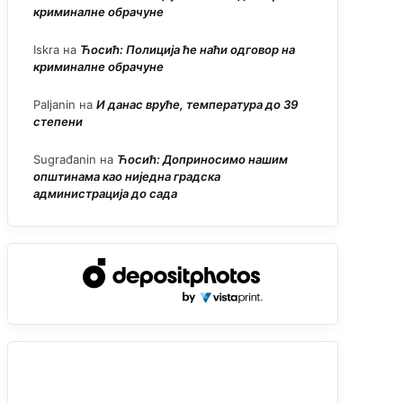
криминалне обрачуне
Iskra
на
Ћосић: Полиција ће наћи одговор на
криминалне обрачуне
Paljanin
на
И данас вруће, температура до 39
степени
Sugrađanin
на
Ћосић: Доприносимо нашим
општинама као ниједна градска
администрација до сада