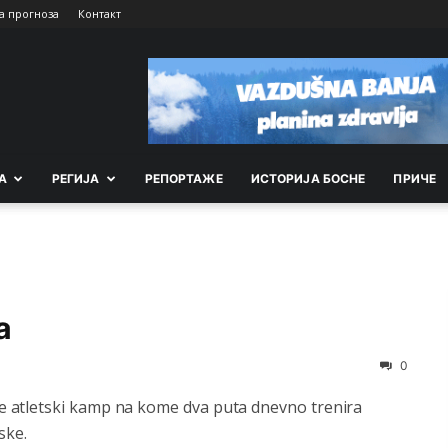
а прогноза
Контакт
А
РEГИЈА
РEПОРТАЖE
ИСТОРИЈА БОСНЕ
ПРИЧЕ
a
0
 atletski kamp na kome dva puta dnevno trenira
ske.