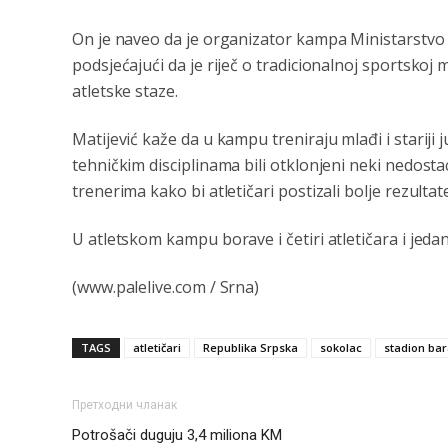
On je naveo da je organizator kampa Ministarstvo 
podsjećajući da je riječ o tradicionalnoj sportskoj
atletske staze.
Matijević kaže da u kampu treniraju mlađi i stariji
tehničkim disciplinama bili otklonjeni neki nedosta
trenerima kako bi atletičari postizali bolje rezult
U atletskom kampu borave i četiri atletičara i jedan
(www.palelive.com / Srna)
TAGS
atletičari
Republika Srpska
sokolac
stadion ba
Претходни чланак
Potrošači duguju 3,4 miliona KM