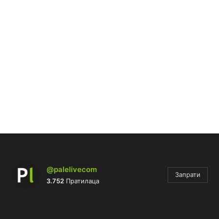
@palelivecom
Запрати
3.752
Пратилаца