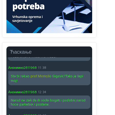
O kako su cudni lvi ljudi,uzeli bi sve da mogu...a
ja srce svima fajem,radujem se tudjoj sreci.I ko
ima i ko nema na iso ce mjesto leci!
Анонимно2810587
11:24
Nije u svijetu problem,nahraniti siromasnd,kako
nahraniti bogate!?
Анонимно2810587
11:26
Ћаскање
Pozdrav,evo hvata me meze.
Анонимно2811968
11:38
Sta bi rekao
prof.Momcil
o Gigovic?Tako je lepi
moj!
Анонимно2811968
12:34
Narod ne zeli da ih vode bogati i podobni,narod
hoce pametne i postene.