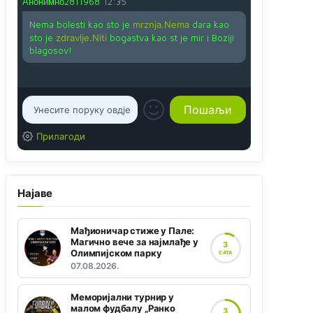
Анонимно2811968
12:35
Nema bolesti kao sto je
mrznja.Nema
dara kao
sto je
zdravlje.Niti
bogastva kao st je mir i Boziji
blagosov!
Прилагоди
Најаве
Мађионичар стиже у Пале:
Магично вече за најмлађе у
3
Олимпијском парку
САТА
07.08.2026.
Меморијални турнир у
малом фудбалу „Ранко
3