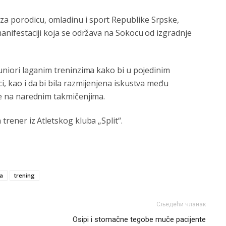
za porodicu, omladinu i sport Republike Srpske,
 manifestaciji koja se održava na Sokocu od izgradnje
 juniori laganim treninzima kako bi u pojedinim
ci, kao i da bi bila razmijenjena iskustva među
ate na narednim takmičenjima.
 trener iz Atletskog kluba „Split“.
ra
trening
Сљедећи чланак
Osipi i stomačne tegobe muče pacijente