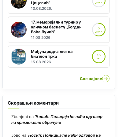
Цицовић“
ДАНА
10.08.2026.
17. меморијални турнир у
уличном баскету „Богдан
5
Боћа Лучић“
ДАНА
11.08.2026.
Међународна љетна
15
биатлон трка
АВГ
15.08.2026.
→
Све најаве
Скорашњи коментари
Zbunjeni
на
Ћосић: Полиција ће наћи одговор
на криминалне обрачуне
Јово
на
Ћосић: Полиција ће наћи одговор на