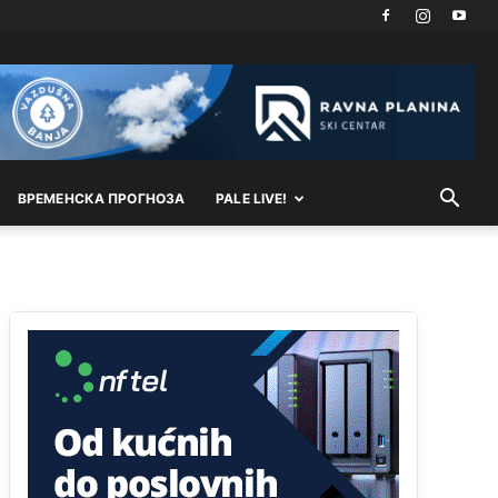
Akò se prevede...manji umro nego sto se rodio.
Анонимно2806721
јуче
2:27
Kuniocu ide q u guz...
Анонимно2808843
јуче
6:20
reconquista
ВРEМEНСКА ПРОГНОЗА
PALE LIVE!
Анонимно2810587
11:11
Evo dasak vijetra s Romanije,neko iz publike
povika,ma pusti ih ciganija...pocetkom ovog
vjeka,neko rece za Radovana i Ratka kaki su oni
srbi...i poce dalje da besjedi znam ja dobro sta je
bilo u Ag-ci...
Анонимно2810587
11:13
Proguglajte
Анонимно2810587
11:21