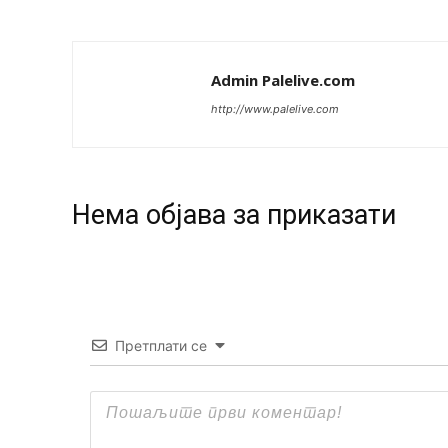
Admin Palelive.com
http://www.palelive.com
Нeма објава за приказати
Претплати се