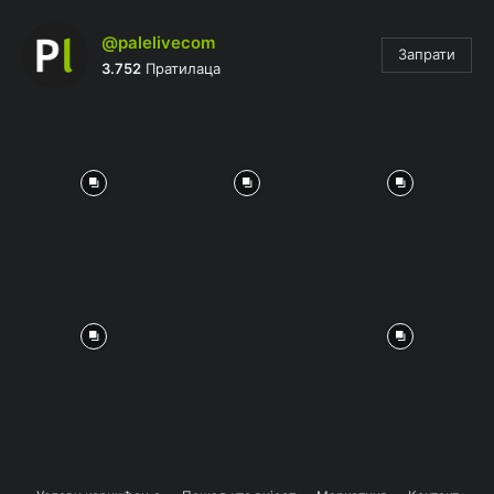
@palelivecom
Запрати
3.752
Пратилаца