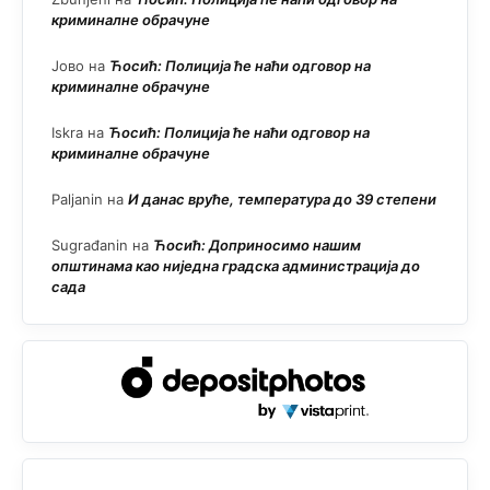
криминалне обрачуне
Јово
на
Ћосић: Полиција ће наћи одговор на
криминалне обрачуне
Iskra
на
Ћосић: Полиција ће наћи одговор на
криминалне обрачуне
Paljanin
на
И данас вруће, температура до 39 степени
Sugrađanin
на
Ћосић: Доприносимо нашим
општинама као ниједна градска администрација до
сада