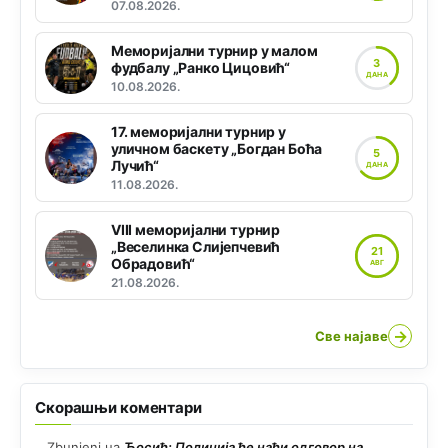
07.08.2026.
Меморијални турнир у малом
3
фудбалу „Ранко Цицовић“
ДАНА
10.08.2026.
17. меморијални турнир у
уличном баскету „Богдан Боћа
5
Лучић“
ДАНА
11.08.2026.
VIII меморијални турнир
„Веселинка Слијепчевић
21
Обрадовић“
АВГ
21.08.2026.
→
Све најаве
Скорашњи коментари
Zbunjeni
на
Ћосић: Полиција ће наћи одговор на