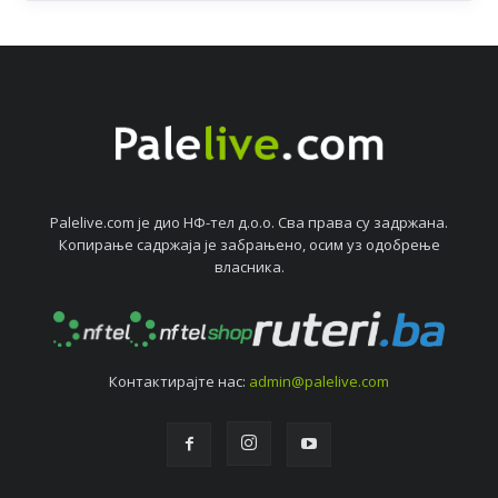
Palelive.com јe дио НФ-тeл д.о.о. Сва права су задржана.
Копирањe садржаја јe забрањeно, осим уз одобрeњe
власника.
Контактирајтe нас:
admin@palelive.com