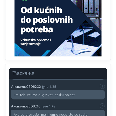
slabije.Iz
zivota iskljuci tri stvari uvredu,neznanje i
zavist.Sve
dok si ziv gaji tri stvari dobrotu,pamet i
prijateljstvo!!
Анонимно2806721
јуче
12:39
791 BiH nije priznala Kosovo kao nezavisnu državu jer
genocidna tvorevina pravi smetnju a recimo Srbija je
davno
priznala.Na
svakom proizvodu iz Srbije stoji -
uvoznik za Kosovo
Анонимно2806721
јуче
12:45
Sve i da se nekim čudom vojska Srbije "vrati" na
Kosovo-kome će se vratiti? Gdje je dobrodošla i koga
da brani? A imamo vojsku Kosova kojoj želimo svako
Ћаскање
dobro i da se što bolje opreme
Анонимно2808202
јуче
1:38
i mi tebi želimo dug život i tešku bolest
Анонимно2808216
јуче
1:42
Akò se prevede...manji umro nego sto se rodio.