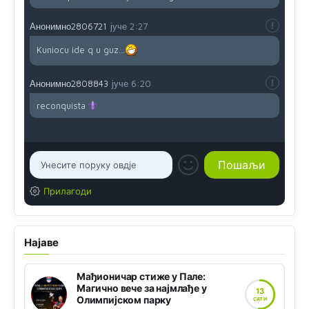
Анонимно2806721
јуче
2:27
Kuniocu ide q u guz...
Анонимно2808843
јуче
6:20
reconquista
Прилагоди
Најаве
Мађионичар стиже у Пале:
Магично вече за најмлађе у
13
Олимпијском парку
САТИ