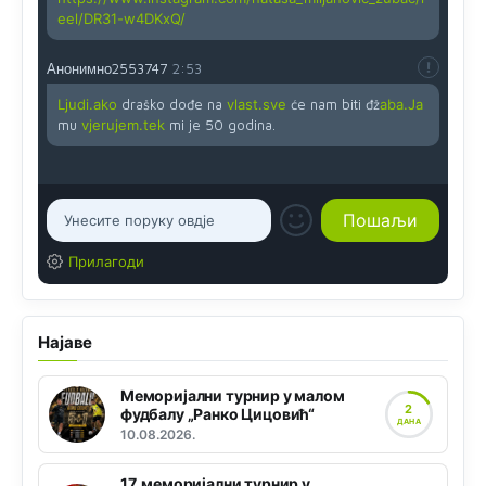
eel/DR31-w4DKxQ/
Анонимно2553747
2:53
Ljudi.ako
draško dođe na
vlast.sve
će nam biti đž
aba.Ja
mu
vjerujem.tek
mi je 50 godina.
Прилагоди
Најаве
Меморијални турнир у малом
2
фудбалу „Ранко Цицовић“
ДАНА
10.08.2026.
17. меморијални турнир у