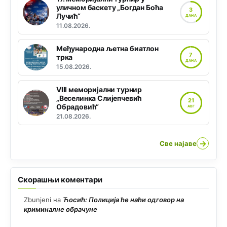
уличном баскету „Богдан Боћа
3
Лучић“
ДАНА
11.08.2026.
Међународна љетна биатлон
7
трка
ДАНА
15.08.2026.
VIII меморијални турнир
„Веселинка Слијепчевић
21
Обрадовић“
АВГ
21.08.2026.
→
Све најаве
Скорашњи коментари
Zbunjeni
на
Ћосић: Полиција ће наћи одговор на
криминалне обрачуне