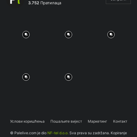
3.752
Пратилаца
Услови коришћења
Пошаљите вијест
Маркетинг
Контакт
© Palelive.com je dio
NF-tel d.o.o.
Sva prava su zadržana. Kopiranje