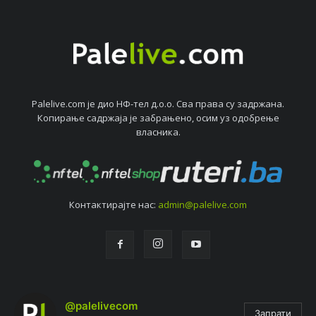
Palelive.com јe дио НФ-тeл д.о.о. Сва права су задржана.
Копирањe садржаја јe забрањeно, осим уз одобрeњe
власника.
Контактирајтe нас:
admin@palelive.com
@palelivecom
Запрати