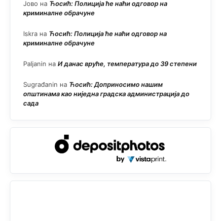
Јово
на
Ћосић: Полиција ће наћи одговор на
криминалне обрачуне
Iskra
на
Ћосић: Полиција ће наћи одговор на
криминалне обрачуне
Paljanin
на
И данас вруће, температура до 39 степени
Sugrađanin
на
Ћосић: Доприносимо нашим
општинама као ниједна градска администрација до
сада