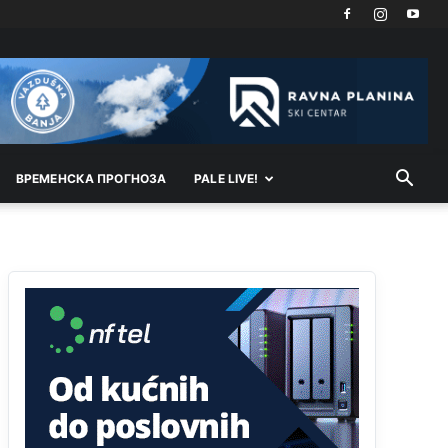
vodu
Анонимно2798926
јуче
11:17
Neka ste Vi građanin da nas produhovite!
Анонимно2798926
јуче
11:20
Najbolje da se preselite u Kanton a
ВРEМEНСКА ПРОГНОЗА
PALE LIVE!
Анонимно2798926
јуче
11:21
Ako tamo već ne živite. Topla preporuka
paljanskog seljaka
Анонимно2801833
јуче
12:28
yбиће га Били као зеца
Анонимно2800426
јуче
2:05
Sto bogatiji-to skrtiji,sto tisi-to opasniji,sto
pricivljiviji-to gluplji,sto ljepsi-to razmazaniji,sto
emotivniji-to iskreniji,sto jaci- to bezdusniji,sto