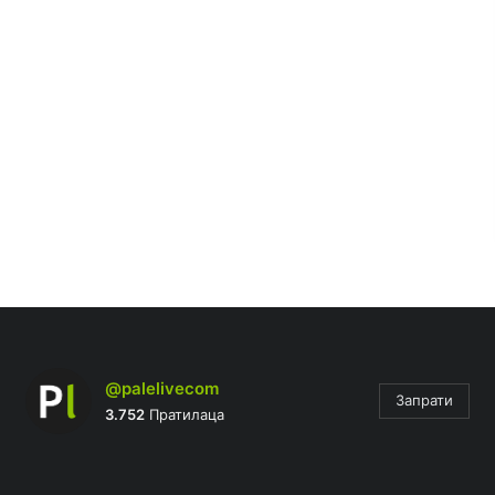
@palelivecom
Запрати
3.752
Пратилаца