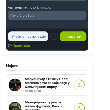
Анонимно2800732
јуче
6:20
Pavle D u d l a č
Прилагоди
Најаве
Мађионичар стиже у Пале:
Магично вече за најмлађе у
2
Олимпијском парку
ДАНА
07.08.2026.
Меморијални турнир у
малом фудбалу „Ранко
4
ДАНА