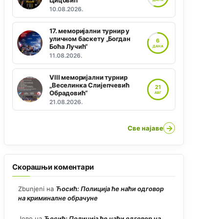
Цицовић“
10.08.2026.
17. меморијални турнир у
уличном баскету „Богдан
6
Боћа Лучић“
ДАНА
11.08.2026.
VIII меморијални турнир
„Веселинка Слијепчевић
21
Обрадовић“
АВГ
21.08.2026.
→
Све најаве
Скорашњи коментари
Zbunjeni
на
Ћосић: Полиција ће наћи одговор
на криминалне обрачуне
Јово
на
Ћосић: Полиција ће наћи одговор на