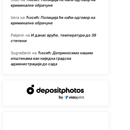
криминалне обрачуне
Iskra
на
Ћосић: Полиција ће наћи одговор на
криминалне обрачуне
Paljanin
на
И данас вруће, температура до 39
степени
Sugrađanin
на
Ћосић: Доприносимо нашим
општинама као ниједна градска
администрација до сада