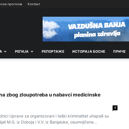
нска прогноза
Контакт
А
РEГИЈА
РEПОРТАЖE
ИСТОРИЈА БОСНЕ
ПРИЧЕ
na zbog zloupotreba u nabavci medicinske
0
ci Uprave za organizovani i teški kriminalitet uhapsili su
cijali M.G. iz Doboja i V.V. iz Banjaluke, osumnjičene...