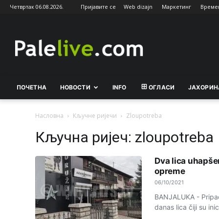
Четвртак 06.08.2026.
Пријавите се
Web dizajn
Маркетинг
Време
Palelive.com
ПОЧЕТНА
НОВОСТИ
INFO
ОГЛАСИ
ЈАХОРИН
Насловна
Кључне ријечи
Zloupotreba
Кључна ријеч: zloupotreba
Dva lica uhapše
opreme
06/10/2021
BANJALUKA - Pripadni
danas lica čiji su ini