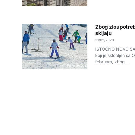
Zbog zloupotreb
skijaju
21/02/2020
ISTOČNO NOVO SARAJ
koji je sklopljen sa 
februara, zbog...