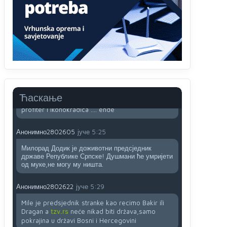
sladji u govoru-to veci prevarant...
Анонимно2802132
јуче
2:14
Mnogi nesposobni ljudi su daleko dogurali. Ko je
nesposoban može raditi sve. Sposobni rade
samo ono što znaju.
Анонимно2022778
јуче
3:59
....i onda su na tenkovima NATO pakta, na vlast
Ћаскање
došli jedna baba i jedan švercer dezerter ratni
profiter i ikonokradica .... ende
Анонимно2802605
јуче
5:25
Милорад Додик је доживотни предсједник
државе Републике Српске! Душмани ће умријети
од муке,не могу му ништа.
Анонимно2802622
јуче
5:29
Mile je predsjednik stranke kao recimo Bakir ili
Dragan a
tzv.rs
neće nikad biti država,samo
pokrajina u državi Bosni i Hercegovini