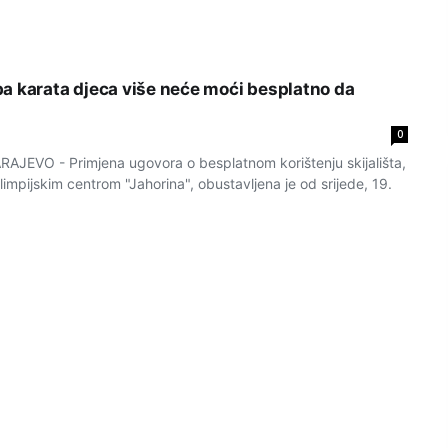
a karata djeca više neće moći besplatno da
0
EVO - Primjena ugovora o besplatnom korištenju skijališta,
Olimpijskim centrom "Jahorina", obustavljena je od srijede, 19.