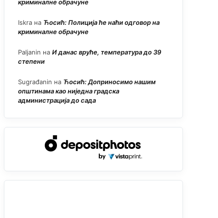
криминалне обрачуне
Iskra
на
Ћосић: Полиција ће наћи одговор на
криминалне обрачуне
Paljanin
на
И данас вруће, температура до 39
степени
Sugrađanin
на
Ћосић: Доприносимо нашим
општинама као ниједна градска
администрација до сада