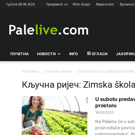
Субота 08.08.2026.
Пријавите се
Web dizajn
Маркетинг
Временс
Palelive.com
ПОЧЕТНА
НОВОСТИ
INFO
ОГЛАСИ
ЈАХОРИН
Насловна
Кључне ријечи
Zimska škola za poljoprivrednike
Кључна ријеч: Zimska škola 
U subotu predav
prostoru
16/02/2023
Na Palama će u subo
proizvođače povrća 
poljoprivrednike". P