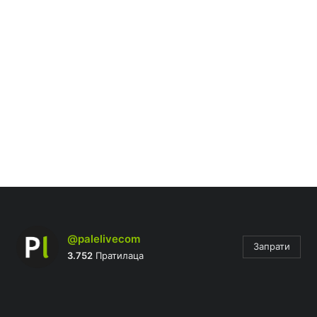
@palelivecom
Запрати
3.752
Пратилаца