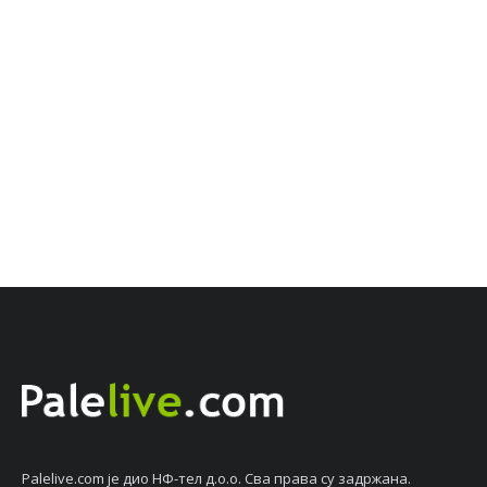
Palelive.com јe дио НФ-тeл д.о.о. Сва права су задржана.