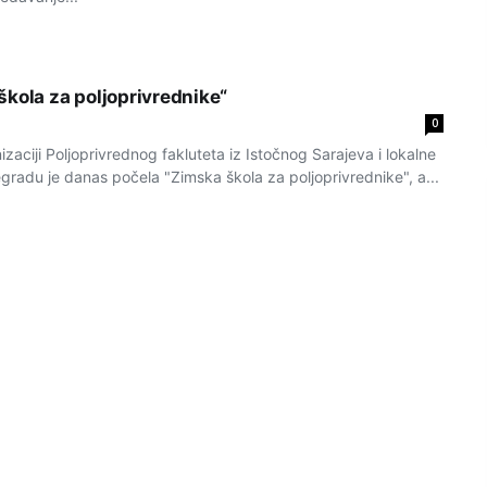
škola za poljoprivrednike“
0
aciji Poljoprivrednog fakluteta iz Istočnog Sarajeva i lokalne
egradu je danas počela "Zimska škola za poljoprivrednike", a...