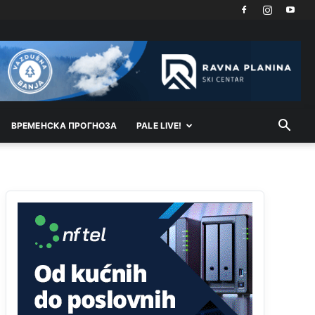
Анонимно2818605
11:21
Najveći rizik sa nepismenim stanovništvom je
"kupovina glasova" i manipulacija kroz fiktivne
pomoćnike (koji zapravo glasaju po nalogu
političkih partija, a ne po želji birača).
Анонимно2818605
11:28
Prema zvaničnim podacima Agencije za statistiku
BiH, u Bosni i Hercegovini je 1.229.972 građana
ВРEМEНСКА ПРОГНОЗА
PALE LIVE!
informatički nepismeno, što čini 38,7% ukupnog
stanovništva starijeg od 10 godina
Анонимно2818605
11:30
Prema podacima o informaciono-komunikacionim
tehnologijama, čak 33,4% domaćinstava u BiH
uopšte nema pristup računaru bilo koje vrste
(desktop, laptop ili tablet
Анонимно2818605
11:34
Najveći dio populacije starije od 65 godina
uopšte ne koristi internet, niti ima pristup
računarima