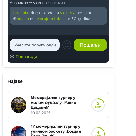
Анонимно2553747
33 пре мин.
Ljudi.ako
draško dođe na
vlast.sve
će nam biti
đž
aba.Ja
mu
vjerujem.tek
mi je 50 godina.
Прилагоди
Најаве
Меморијални турнир у
малом фудбалу „Ранко
2
Цицовић“
ДАНА
10.08.2026.
17. меморијални турнир у
уличном баскету „Богдан
4
ДАНА