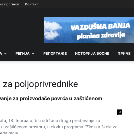
ка прогноза
Контакт
А
РEГИЈА
РEПОРТАЖE
ИСТОРИЈА БОСНЕ
ПРИЧЕ
za poljoprivrednike
anje za proizvođače povrća u zaštićenom
0
tu, 18. februara, biti održano drugo predavanje za
u zaštićenom prostoru, u okviru programa "Zimska škola za
redavanje...