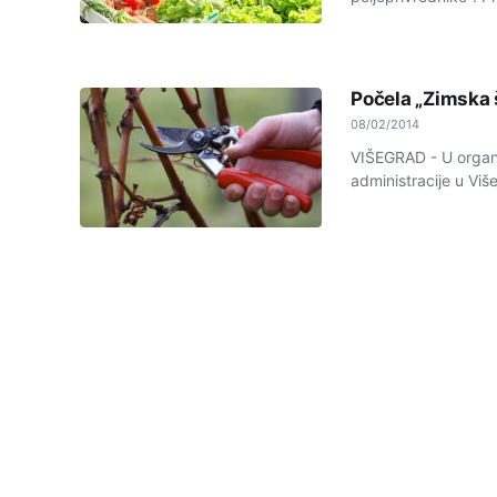
Počela „Zimska 
08/02/2014
VIŠEGRAD - U organiz
administracije u Viš