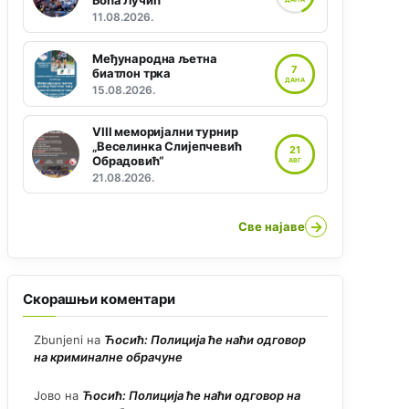
Боћа Лучић“
11.08.2026.
Међународна љетна
7
биатлон трка
ДАНА
15.08.2026.
VIII меморијални турнир
„Веселинка Слијепчевић
21
Обрадовић“
АВГ
21.08.2026.
→
Све најаве
Скорашњи коментари
Zbunjeni
на
Ћосић: Полиција ће наћи одговор
на криминалне обрачуне
Јово
на
Ћосић: Полиција ће наћи одговор на