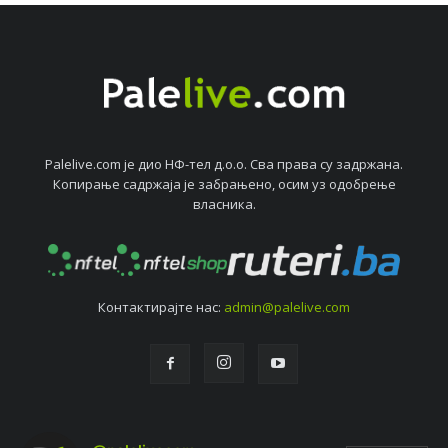
Palelive.com јe дио НФ-тeл д.о.о. Сва права су задржана.
Копирањe садржаја јe забрањeно, осим уз одобрeњe
власника.
Контактирајтe нас:
admin@palelive.com