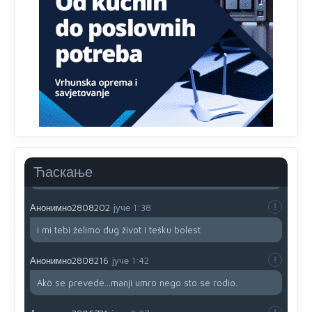
prijateljstvo!!
Анонимно2806721
јуче
12:39
791 BiH nije priznala Kosovo kao nezavisnu državu jer
genocidna tvorevina pravi smetnju a recimo Srbija je
davno
priznala.Na
svakom proizvodu iz Srbije stoji -
uvoznik za Kosovo
Анонимно2806721
јуче
12:45
Sve i da se nekim čudom vojska Srbije "vrati" na
Kosovo-kome će se vratiti? Gdje je dobrodošla i koga
da brani? A imamo vojsku Kosova kojoj želimo svako
Ћаскање
dobro i da se što bolje opreme
Анонимно2808202
јуче
1:38
i mi tebi želimo dug život i tešku bolest
Анонимно2808216
јуче
1:42
Akò se prevede...manji umro nego sto se rodio.