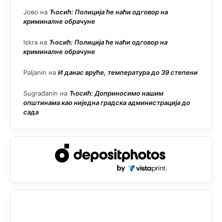
Јово
на
Ћосић: Полиција ће наћи одговор на
криминалне обрачуне
Iskra
на
Ћосић: Полиција ће наћи одговор на
криминалне обрачуне
Paljanin
на
И данас вруће, температура до 39 степени
Sugrađanin
на
Ћосић: Доприносимо нашим
општинама као ниједна градска администрација до
сада