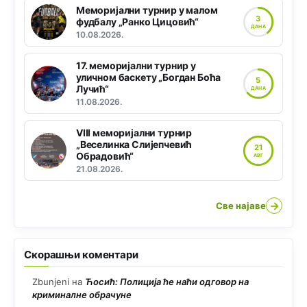
Меморијални турнир у малом
3
фудбалу „Ранко Цицовић“
ДАНА
10.08.2026.
17. меморијални турнир у
уличном баскету „Богдан Боћа
5
Лучић“
ДАНА
11.08.2026.
VIII меморијални турнир
„Веселинка Слијепчевић
21
Обрадовић“
АВГ
21.08.2026.
→
Све најаве
Скорашњи коментари
Zbunjeni
на
Ћосић: Полиција ће наћи одговор на
криминалне обрачуне