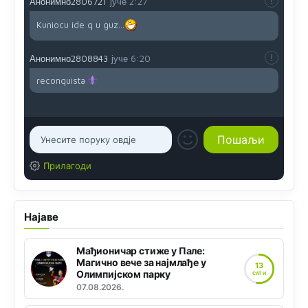
Анонимно2806721
јуче
2:27
Kuniocu ide q u guz...
Анонимно2808843
јуче
6:20
reconquista
Прилагоди
Најаве
Мађионичар стиже у Пале:
Магично вече за најмлађе у
13
Олимпијском парку
САТИ
07.08.2026.