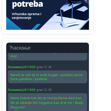
Анонимно2810587
јуче
11:24
Nije u svijetu problem,nahraniti siromasnd,kako
nahraniti bogate!?
Анонимно2810587
јуче
11:26
Pozdrav,evo hvata me meze.
Анонимно2811968
јуче
11:38
Ћаскање
Sta bi rekao
prof.Momcil
o Gigovic?Tako je lepi
moj!
Анонимно2811968
јуче
12:34
Narod ne zeli da ih vode bogati i podobni,narod
hoce pametne i postene.
Анонимно2811968
јуче
12:35
Nema bolesti kao sto je
mrznja.Nema
dara kao
sto je
zdravlje.Niti
bogastva kao st je mir i Boziji
blagosov!