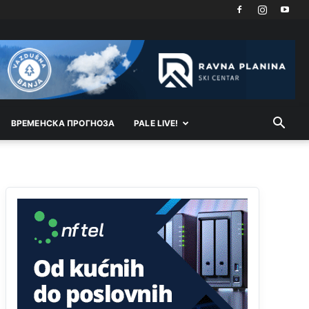
Kuniocu ide q u guz...
Анонимно2808843
8/6/2026
6:20
reconquista
Анонимно2810587
јуче
11:11
Evo dasak vijetra s Romanije,neko iz publike
ВРEМEНСКА ПРОГНОЗА
povika,ma pusti ih ciganija...pocetkom ovog
PALE LIVE!
vjeka,neko rece za Radovana i Ratka kaki su oni
srbi...i poce dalje da besjedi znam ja dobro sta je
bilo u Ag-ci...
Анонимно2810587
јуче
11:13
Proguglajte
Анонимно2810587
јуче
11:21
O kako su cudni lvi ljudi,uzeli bi sve da mogu...a
ja srce svima fajem,radujem se tudjoj sreci.I ko
ima i ko nema na iso ce mjesto leci!