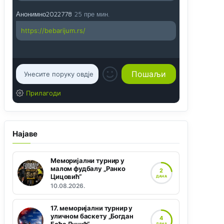
Анонимно2022778
25 пре мин.
https://bebarijum.rs/
Прилагоди
Најаве
Меморијални турнир у
малом фудбалу „Ранко
2
Цицовић“
ДАНА
10.08.2026.
17. меморијални турнир у
уличном баскету „Богдан
4
ДАНА