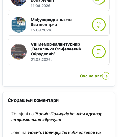
Боћа Лучић“
11.08.2026.
Међународна љетна
15
биатлон трка
АВГ
15.08.2026.
VIII меморијални турнир
„Веселинка Слијепчевић
21
Обрадовић“
АВГ
21.08.2026.
→
Све најаве
Скорашњи коментари
Zbunjeni
на
Ћосић: Полиција ће наћи одговор
на криминалне обрачуне
Јово
на
Ћосић: Полиција ће наћи одговор на