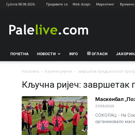
Субота 08.08.2026.
Пријавите се
Web dizajn
Маркетинг
Временс
Palelive.com
ПОЧЕТНА
НОВОСТИ
INFO
ОГЛАСИ
ЈАХОРИН
Насловна
Кључне ријечи
завршетак предшколског прог
Кључна ријеч: завршетак
Маскенбал „Позв
27/05/2025
СОКОЛАЦ - На Соко
организовало маскен