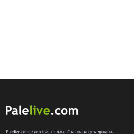
Palelive.com јe дио НФ-тeл д.о.о. Сва права су задржана.