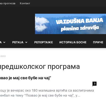
ка прогноза
Контакт
А
РEГИЈА
РEПОРТАЖE
ИСТОРИЈА БОСНЕ
ПРИЧЕ
рама
 предшколског програма
ао је мај све бубе на чај“
0
цу је вечерас око 180 малишана вртића са васпитачима
бал на тему "Позвао је мај све бубе на чај", у...