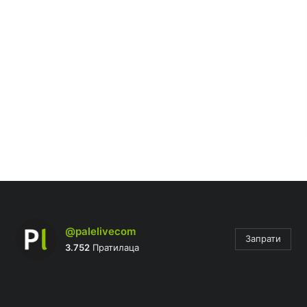
@palelivecom
Запрати
3.752
Пратилаца