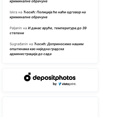
криминалне обрачуне
Iskra
на
Ћосић: Полиција ће наћи одговор на
криминалне обрачуне
Paljanin
на
И данас вруће, температура до 39
степени
Sugrađanin
на
Ћосић: Доприносимо нашим
општинама као ниједна градска
администрација до сада