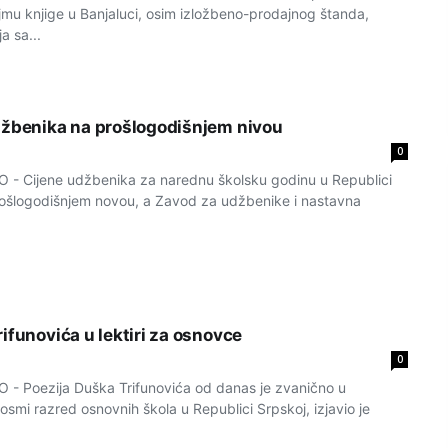
jmu knjige u Banjaluci, osim izložbeno-prodajnog štanda,
a sa...
džbenika na prošlogodišnjem nivou
0
 Cijene udžbenika za narednu školsku godinu u Republici
rošlogodišnjem novou, a Zavod za udžbenike i nastavna
ifunovića u lektiri za osnovce
0
 Poezija Duška Trifunovića od danas je zvanično u
osmi razred osnovnih škola u Republici Srpskoj, izjavio je