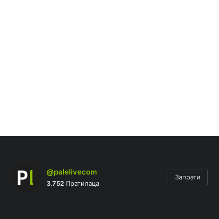
@palelivecom
Запрати
3.752
Пратилаца