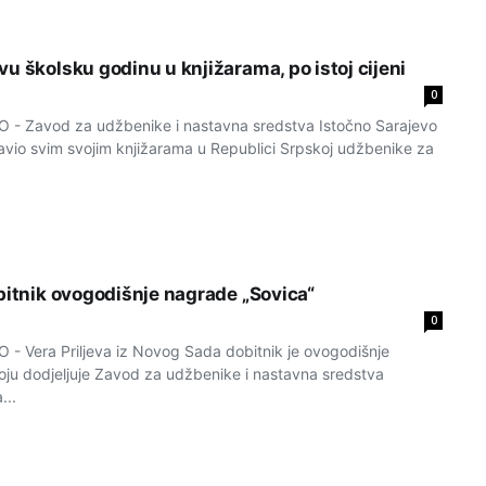
u školsku godinu u knjižarama, po istoj cijeni
0
 Zavod za udžbenike i nastavna sredstva Istočno Sarajevo
avio svim svojim knjižarama u Republici Srpskoj udžbenike za
obitnik ovogodišnje nagrade „Sovica“
0
 Vera Priljeva iz Novog Sada dobitnik je ovogodišnje
oju dodjeljuje Zavod za udžbenike i nastavna sredstva
...