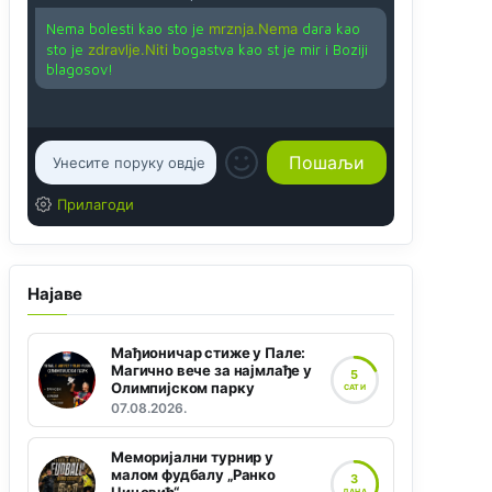
Nema bolesti kao sto je
mrznja.Nema
dara kao
sto je
zdravlje.Niti
bogastva kao st je mir i Boziji
blagosov!
Прилагоди
Најаве
Мађионичар стиже у Пале:
Магично вече за најмлађе у
5
Олимпијском парку
САТИ
07.08.2026.
Меморијални турнир у
малом фудбалу „Ранко
3
ДАНА