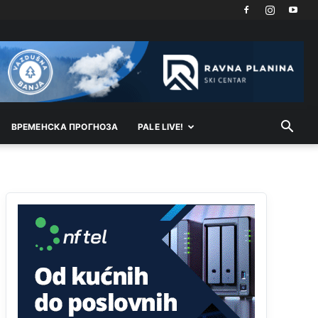
ВРEМEНСКА ПРОГНОЗА
PALE LIVE!
Анонимно2810587
11:11
Evo dasak vijetra s Romanije,neko iz publike
povika,ma pusti ih ciganija...pocetkom ovog
vjeka,neko rece za Radovana i Ratka kaki su oni
srbi...i poce dalje da besjedi znam ja dobro sta je
bilo u Ag-ci...
Анонимно2810587
11:13
Proguglajte
Анонимно2810587
11:21