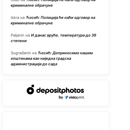
криминалне обрачуне
Iskra
на
Ћосић: Полиција ће наћи одговор на
криминалне обрачуне
Paljanin
на
И данас вруће, температура до 39
степени
Sugrađanin
на
Ћосић: Доприносимо нашим
општинама као ниједна градска
администрација до сада