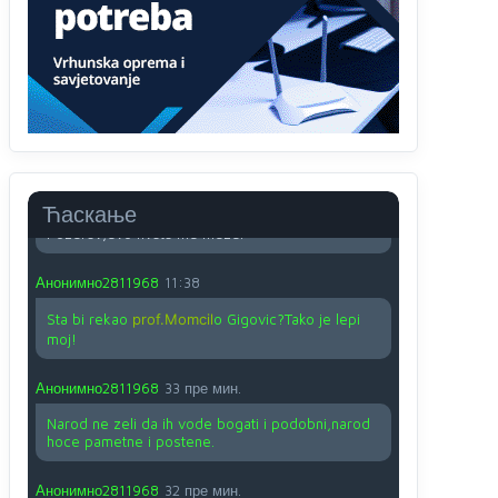
O kako su cudni lvi ljudi,uzeli bi sve da mogu...a
ja srce svima fajem,radujem se tudjoj sreci.I ko
ima i ko nema na iso ce mjesto leci!
Анонимно2810587
11:24
Nije u svijetu problem,nahraniti siromasnd,kako
nahraniti bogate!?
Анонимно2810587
11:26
Ћаскање
Pozdrav,evo hvata me meze.
Анонимно2811968
11:38
Sta bi rekao
prof.Momcil
o Gigovic?Tako je lepi
moj!
Анонимно2811968
33 пре мин.
Narod ne zeli da ih vode bogati i podobni,narod
hoce pametne i postene.
Анонимно2811968
32 пре мин.