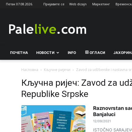
Петак 07.08.2026.
Пријавите се
Web dizajn
Маркетинг
Временск
Palelive.com
ПОЧЕТНА
НОВОСТИ
INFO
ОГЛАСИ
ЈАХОРИН
Насловна
Кључне ријечи
Zavod za udžbenike i nastavna s
Кључна ријеч: Zavod za udž
Republike Srpske
Raznovrstan sad
Banjaluci
12/09/2021
ISTOČNO SARAJEVO -