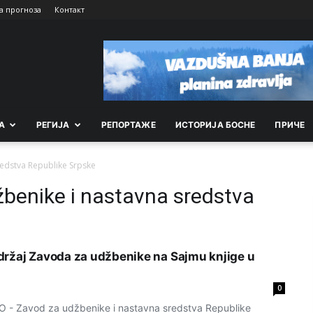
а прогноза
Контакт
А
РEГИЈА
РEПОРТАЖE
ИСТОРИЈА БОСНЕ
ПРИЧЕ
redstva Republike Srpske
benike i nastavna sredstva
ržaj Zavoda za udžbenike na Sajmu knjige u
0
 Zavod za udžbenike i nastavna sredstva Republike