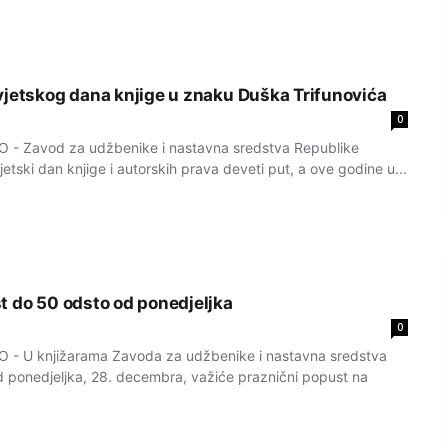
vjetskog dana knjige u znaku Duška Trifunovića
0
 Zavod za udžbenike i nastavna sredstva Republike
jetski dan knjige i autorskih prava deveti put, a ove godine u...
t do 50 odsto od ponedjeljka
0
 U knjižarama Zavoda za udžbenike i nastavna sredstva
 ponedjeljka, 28. decembra, važiće praznični popust na