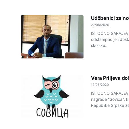
Udžbenici za nov
27/08/2020
ISTOČNO SARAJEVO -
odštampao je i dost
školsku...
Vera Priljeva d
12/06/2020
ISTOČNO SARAJEVO -
nagrade "Sovica", k
Republike Srpske za