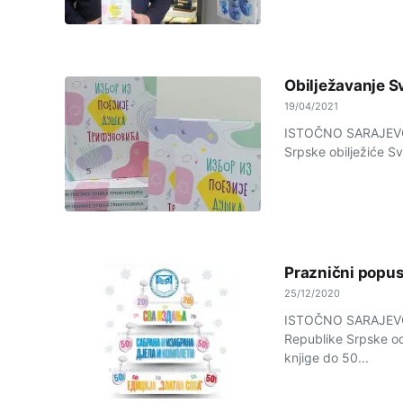
Obilježavanje S
19/04/2021
ISTOČNO SARAJEVO -
Srpske obilježiće Sv
Praznični popus
25/12/2020
ISTOČNO SARAJEVO -
Republike Srpske od
knjige do 50...