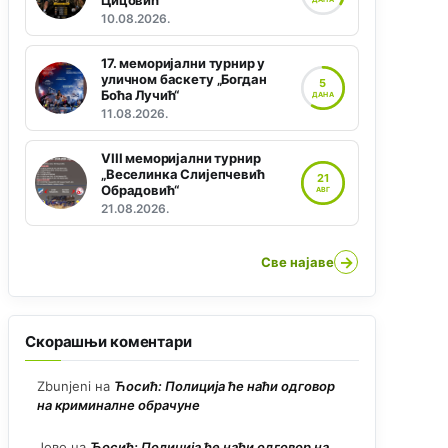
Цицовић“
10.08.2026.
17. меморијални турнир у
уличном баскету „Богдан
5
Боћа Лучић“
ДАНА
11.08.2026.
VIII меморијални турнир
„Веселинка Слијепчевић
21
Обрадовић“
АВГ
21.08.2026.
→
Све најаве
Скорашњи коментари
Zbunjeni
на
Ћосић: Полиција ће наћи одговор
на криминалне обрачуне
Јово
на
Ћосић: Полиција ће наћи одговор на