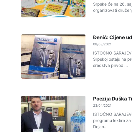
Srpske će na 26. sa
organizovati druženj
Đenić: Cijene u
08/08/2021
ISTOČNO SARAJEVO -
Srpskoj ostaju na p
sredstva privodi...
Poezija Duška Tr
23/04/2021
ISTOČNO SARAJEVO -
programu lektire za 
Dejan...