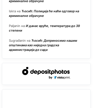
криминалне обрачуне
Iskra
на
Ћосић: Полиција ће наћи одговор на
криминалне обрачуне
Paljanin
на
И данас вруће, температура до 39
степени
Sugrađanin
на
Ћосић: Доприносимо нашим
општинама као ниједна градска
администрација до сада