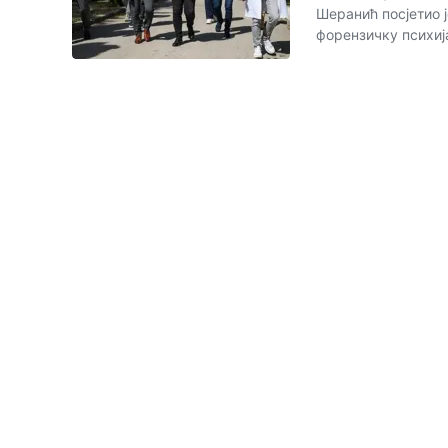
Шеранић посјетио ј
форензичку психија