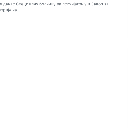
е данас Специјалну болницу за психијатрију и Завод за
трију на...