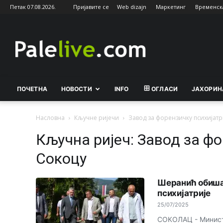
Петак 07.08.2026.
Пријавите се
Web dizajn
Маркетинг
Временск
Palelive.com
ПОЧЕТНА
НОВОСТИ
INFO
ОГЛАСИ
ЈАХОРИН
Насловна
Кључне ријечи
Завод за форензичку психијатр
Кључна ријеч: Завод за фо
Сокоцу
Шеранић обиша
психијатрије
25/07/2025
СОКОЛАЦ - Минист