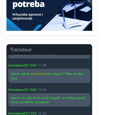
O kako su cudni lvi ljudi,uzeli bi sve da mogu...a
ja srce svima fajem,radujem se tudjoj sreci.I ko
ima i ko nema na iso ce mjesto leci!
Анонимно2810587
11:24
Nije u svijetu problem,nahraniti siromasnd,kako
nahraniti bogate!?
Анонимно2810587
11:26
Ћаскање
Pozdrav,evo hvata me meze.
Анонимно2811968
11:38
Sta bi rekao
prof.Momcil
o Gigovic?Tako je lepi
moj!
Анонимно2811968
12:34
Narod ne zeli da ih vode bogati i podobni,narod
hoce pametne i postene.
Анонимно2811968
12:35