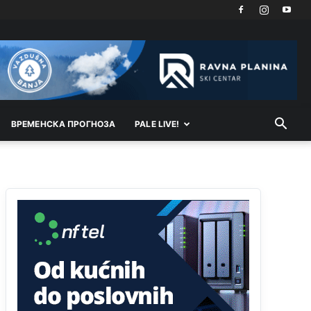
Akò se prevede...manji umro nego sto se rodio.
Анонимно2806721
јуче
2:27
Kuniocu ide q u guz...
Анонимно2808843
јуче
6:20
reconquista
ВРEМEНСКА ПРОГНОЗА
PALE LIVE!
Анонимно2810587
11:11
Evo dasak vijetra s Romanije,neko iz publike
povika,ma pusti ih ciganija...pocetkom ovog
vjeka,neko rece za Radovana i Ratka kaki su oni
srbi...i poce dalje da besjedi znam ja dobro sta je
bilo u Ag-ci...
Анонимно2810587
11:13
Proguglajte
Анонимно2810587
11:21