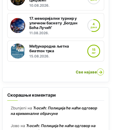
Цицовић“
10.08.2026.
17. меморијални турнир у
уличном баскету „Богдан
4
Боћа Лучић“
ДАНА
11.08.2026.
Међународна љетна
15
биатлон трка
АВГ
15.08.2026.
→
Све најаве
Скорашњи коментари
Zbunjeni
на
Ћосић: Полиција ће наћи одговор
на криминалне обрачуне
Јово
на
Ћосић: Полиција ће наћи одговор на