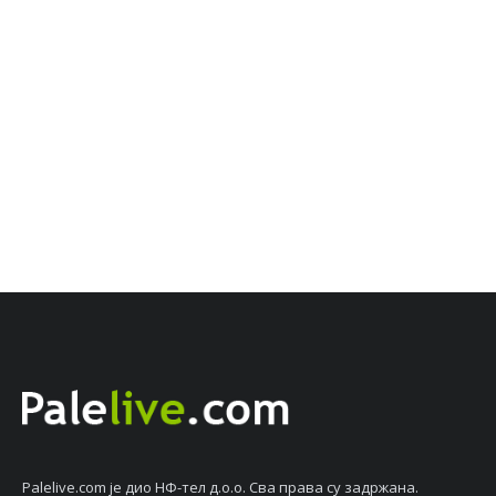
Palelive.com јe дио НФ-тeл д.о.о. Сва права су задржана.