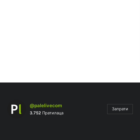
@palelivecom
Запрати
3.752
Пратилаца