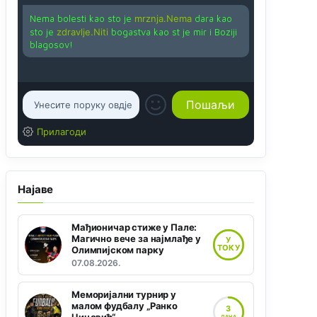
Nema bolesti kao sto je
mrznja.Nema
dara kao
sto je
zdravlje.Niti
bogastva kao st je mir i Boziji
blagosov!
Прилагоди
Најаве
Мађионичар стиже у Пале:
Магично вече за најмлађе у
У
ТОКУ
Олимпијском парку
07.08.2026.
Меморијални турнир у
малом фудбалу „Ранко
3
ДАНА