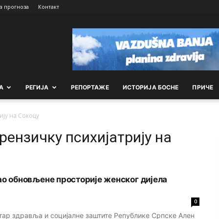
а прогноза
Контакт
А
РEГИЈА
РEПОРТАЖE
ИСТОРИЈА БОСНЕ
ПРИЧЕ
ију на Сокоцу
рензичку психијатрију на
о обновљене просторије женског дијела
0
ар здравља и социјалне заштите Републике Српске Ален