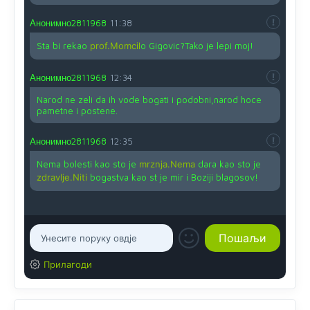
Анонимно2811968
11:38
Sta bi rekao
prof.Momcil
o Gigovic?Tako je lepi moj!
Анонимно2811968
12:34
Narod ne zeli da ih vode bogati i podobni,narod hoce
pametne i postene.
Анонимно2811968
12:35
Nema bolesti kao sto je
mrznja.Nema
dara kao sto je
zdravlje.Niti
bogastva kao st je mir i Boziji blagosov!
Прилагоди