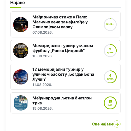
Најаве
Мађионичар стиже у Пале:
Магично вече за најмлађе у
КРАЈ
Олимпијском парку
07.08.2026.
Меморијални турнир у малом
3
фудбалу „Ранко Цицовић“
ДАНА
10.08.2026.
17. меморијални турнир у
уличном баскету „Богдан Боћа
4
Лучић“
ДАНА
11.08.2026.
Међународна љетна биатлон
15
трка
АВГ
15.08.2026.
→
Све најаве