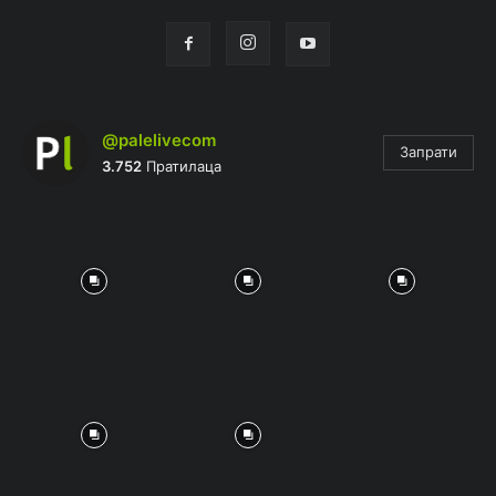
@palelivecom
Запрати
3.752
Пратилаца