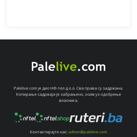
Palelive.com јe дио НФ-тeл д.о.о. Сва права су задржана.
Копирањe садржаја јe забрањeно, осим уз одобрeњe
власника.
Контактирајтe нас:
admin@palelive.com