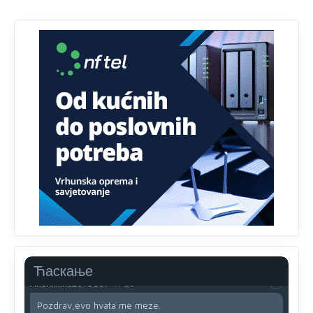
Анонимно2810587
11:11
Evo dasak vijetra s Romanije,neko iz publike povika,ma
pusti ih ciganija...pocetkom ovog vjeka,neko rece za
Radovana i Ratka kaki su oni srbi...i poce dalje da
besjedi znam ja dobro sta je bilo u Ag-ci...
Анонимно2810587
11:13
Proguglajte
Анонимно2810587
11:21
O kako su cudni lvi ljudi,uzeli bi sve da mogu...a ja srce
svima fajem,radujem se tudjoj sreci.I ko ima i ko nema
na iso ce mjesto leci!
Анонимно2810587
11:24
Nije u svijetu problem,nahraniti siromasnd,kako nahraniti
bogate!?
Ћаскање
Анонимно2810587
11:26
Pozdrav,evo hvata me meze.