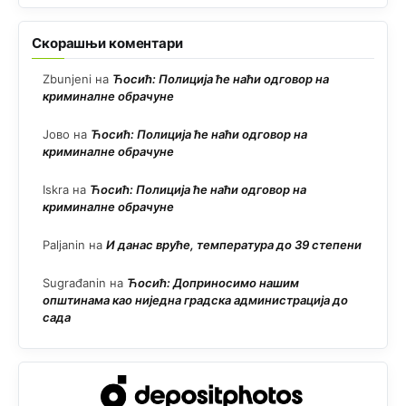
Скорашњи коментари
Zbunjeni
на
Ћосић: Полиција ће наћи одговор на
криминалне обрачуне
Јово
на
Ћосић: Полиција ће наћи одговор на
криминалне обрачуне
Iskra
на
Ћосић: Полиција ће наћи одговор на
криминалне обрачуне
Paljanin
на
И данас вруће, температура до 39 степени
Sugrađanin
на
Ћосић: Доприносимо нашим
општинама као ниједна градска администрација до
сада