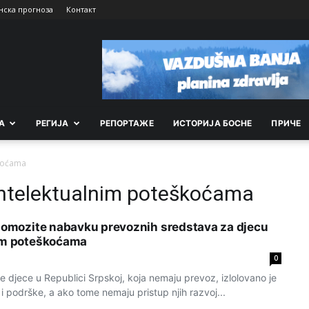
нска прогноза
Контакт
А
РEГИЈА
РEПОРТАЖE
ИСТОРИЈА БОСНЕ
ПРИЧЕ
škoćama
intelektualnim poteškoćama
 pomozite nabavku prevoznih sredstava za djecu
nim poteškoćama
0
 djece u Republici Srpskoj, koja nemaju prevoz, izlolovano je
 podrške, a ako tome nemaju pristup njih razvoj...