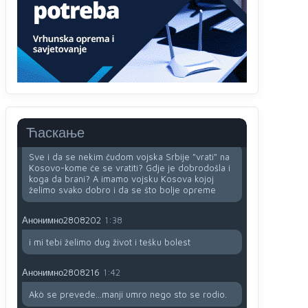
i
zavist.Sve
dok si ziv gaji tri stvari
dobrotu,pamet i prijateljstvo!!
Анонимно2806721
12:39
791 BiH nije priznala Kosovo kao nezavisnu
državu jer genocidna tvorevina pravi smetnju a
recimo Srbija je davno
priznala.Na
svakom
proizvodu iz Srbije stoji -uvoznik za Kosovo
Ћаскање
Анонимно2806721
12:45
Sve i da se nekim čudom vojska Srbije "vrati" na
Kosovo-kome će se vratiti? Gdje je dobrodošla i
koga da brani? A imamo vojsku Kosova kojoj
želimo svako dobro i da se što bolje opreme
Анонимно2808202
1:38
i mi tebi želimo dug život i tešku bolest
Анонимно2808216
1:42
Akò se prevede...manji umro nego sto se rodio.