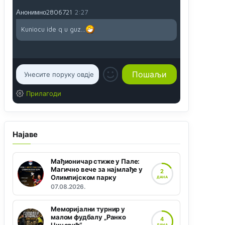
Анонимно2806721
2:27
Kuniocu ide q u guz...
Прилагоди
Најаве
Мађионичар стиже у Пале:
Магично вече за најмлађе у
2
Олимпијском парку
ДАНА
07.08.2026.
Меморијални турнир у
малом фудбалу „Ранко
4
ДАНА