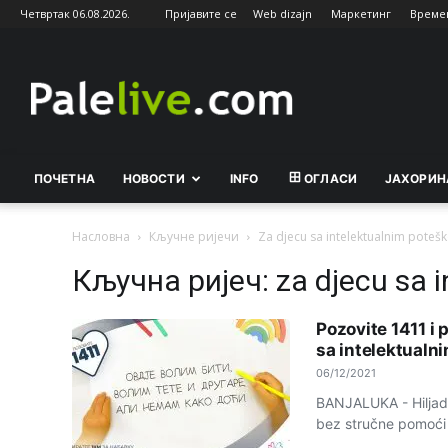
Четвртак 06.08.2026.
Пријавите се
Web dizajn
Маркетинг
Време
Palelive.com
ПОЧЕТНА
НОВОСТИ
INFO
ОГЛАСИ
ЈАХОРИН
Насловна
Кључне ријечи
Za djecu sa intelektualnim pote
Кључна ријеч: za djecu sa 
Pozovite 1411 i
sa intelektual
06/12/2021
BANJALUKA - Hiljade
bez stručne pomoći i