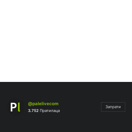
@palelivecom
Запрати
3.752
Пратилаца