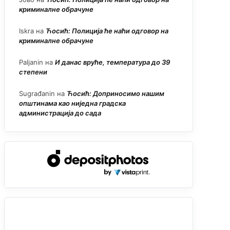
криминалне обрачуне
Iskra
на
Ћосић: Полиција ће наћи одговор на
криминалне обрачуне
Paljanin
на
И данас вруће, температура до 39
степени
Sugrađanin
на
Ћосић: Доприносимо нашим
општинама као ниједна градска
администрација до сада