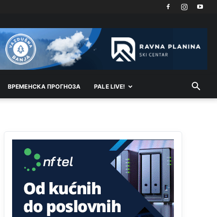
Техеран и нинџе по Палама
Анонимно2806721
11:21
Kosovo je država a manji BH entitet pokrajina.Što
se tiče arapa po Palama i Jahorini,ostavljaju vam
pare a vi se smeškate .Da ne bi možda da vam
šalju poštom a da ne dolaze? Kurko
ВРEМEНСКА ПРОГНОЗА
PALE LIVE!
Анонимно2807791
11:39
БиХ није гласала да је тзв.Косово држава.
Лупаш ко к у р а ц по самару луди турко.
Анонимно2807895
12:16
Dobro zboris 791,ovaj721 dok nije bilo
interneta,samo mu je porodica znala da je glup!
Анонимно2807895
12:18
Drzi pod kontrolom tri stvari jezik,karakter i
ponasanje...Uzivotu brani tri stvari:cast,prijatelja i
slabije.Iz
zivota iskljuci tri stvari uvredu,neznanje