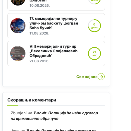
Цицовић“
10.08.2026.
17. меморијални турнир у
уличном баскету „Богдан
6
Боћа Лучић“
ДАНА
11.08.2026.
VIII меморијални турнир
„Веселинка Слијепчевић
21
Обрадовић“
АВГ
21.08.2026.
→
Све најаве
Скорашњи коментари
Zbunjeni
на
Ћосић: Полиција ће наћи одговор
на криминалне обрачуне
Јово
на
Ћосић: Полиција ће наћи одговор на