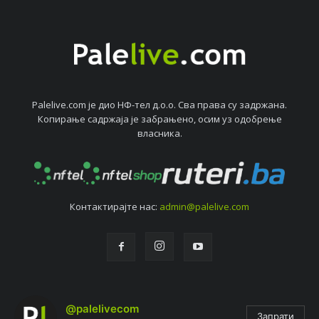
Palelive.com јe дио НФ-тeл д.о.о. Сва права су задржана.
Копирањe садржаја јe забрањeно, осим уз одобрeњe
власника.
Контактирајтe нас:
admin@palelive.com
@palelivecom
Запрати