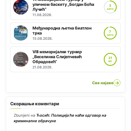
уличном баскету „Богдан Боћа
3
Лучић“
ДАНА
11.08.2026.
Међународна љетна биатлон
7
трка
ДАНА
15.08.2026.
VIII меморијални турнир
„Веселинка Слијепчевић
21
Обрадовић“
АВГ
21.08.2026.
→
Све најаве
Скорашњи коментари
Zbunjeni
на
Ћосић: Полиција ће наћи одговор на
криминалне обрачуне