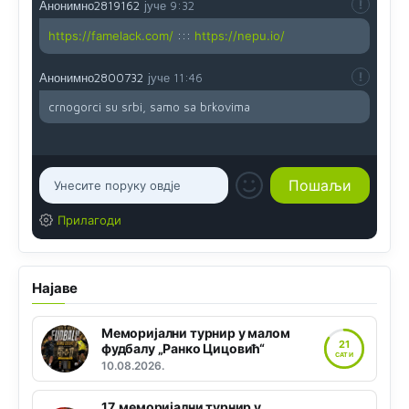
Анонимно2819162
јуче
9:32
https://famelack.com/
:::
https://nepu.io/
Анонимно2800732
јуче
11:46
crnogorci su srbi, samo sa brkovima
Прилагоди
Најаве
Меморијални турнир у малом
21
фудбалу „Ранко Цицовић“
САТИ
10.08.2026.
17. меморијални турнир у