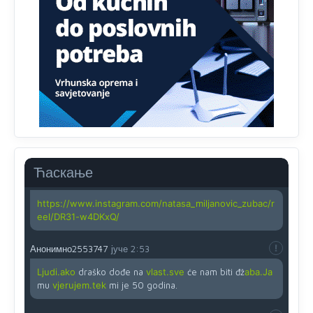
zahtjeva optičkih skenera.
Анонимно2818605
јуче
11:45
Ovo pravilo jeste unijelo opravdan strah, posebno kada
su u pitanju starije osobe, osobe sa slabijim vidom ili
drhtavom rukom
Анонимно2819033
јуче
12:24
Yes,nekada je bila corava kutija za IZBORE a danas su
coravi biraci.
Ћаскање
Анонимно2819162
јуче
12:35
https://www.instagram.com/natasa_miljanovic_zubac/r
eel/DR31-w4DKxQ/
Анонимно2553747
јуче
2:53
Ljudi.ako
draško dođe na
vlast.sve
će nam biti đž
aba.Ja
mu
vjerujem.tek
mi je 50 godina.