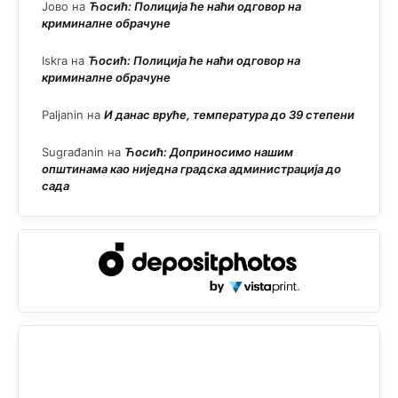
Јово
на
Ћосић: Полиција ће наћи одговор на
криминалне обрачуне
Iskra
на
Ћосић: Полиција ће наћи одговор на
криминалне обрачуне
Paljanin
на
И данас вруће, температура до 39 степени
Sugrađanin
на
Ћосић: Доприносимо нашим
општинама као ниједна градска администрација до
сада