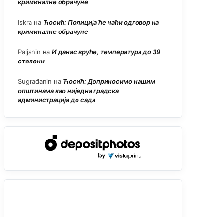
криминалне обрачуне
Iskra
на
Ћосић: Полиција ће наћи одговор на
криминалне обрачуне
Paljanin
на
И данас вруће, температура до 39
степени
Sugrađanin
на
Ћосић: Доприносимо нашим
општинама као ниједна градска
администрација до сада