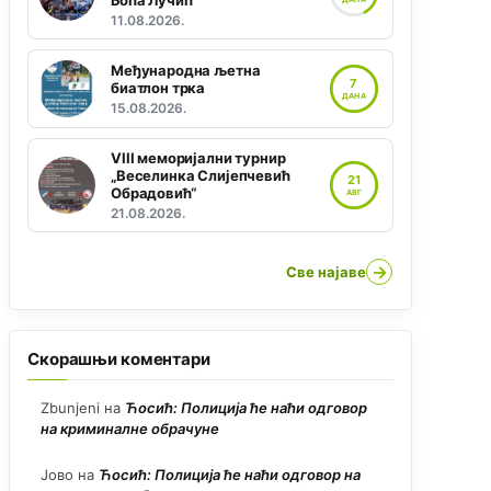
Боћа Лучић“
11.08.2026.
Међународна љетна
7
биатлон трка
ДАНА
15.08.2026.
VIII меморијални турнир
„Веселинка Слијепчевић
21
Обрадовић“
АВГ
21.08.2026.
→
Све најаве
Скорашњи коментари
Zbunjeni
на
Ћосић: Полиција ће наћи одговор
на криминалне обрачуне
Јово
на
Ћосић: Полиција ће наћи одговор на