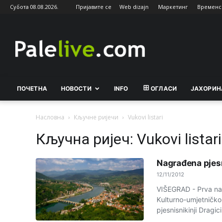
Субота 08.08.2026.
Пријавите се
Web dizajn
Маркетинг
Временс
Palelive.com
ПОЧЕТНА
НОВОСТИ
INFO
ОГЛАСИ
ЈАХОРИН
Насловна
Кључне ријечи
Vukovi listari
Кључна ријеч: Vukovi listari
Nagrađena pjesn
12/11/2012
VIŠEGRAD - Prva nagr
Kulturno-umjetničko 
pjesnisnikinji Dragici.