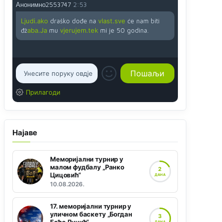
Анонимно2553747
2:53
Ljudi.ako
draško dođe na
vlast.sve
će nam biti
đž
aba.Ja
mu
vjerujem.tek
mi je 50 godina.
Прилагоди
Најаве
Меморијални турнир у
малом фудбалу „Ранко
2
Цицовић“
ДАНА
10.08.2026.
17. меморијални турнир у
уличном баскету „Богдан
3
ДАНА