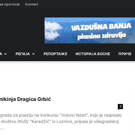
ка прогноза
Контакт
А
РEГИЈА
РEПОРТАЖE
ИСТОРИЈА БОСНЕ
ПРИЧЕ
ikinja Dragica Grbić
0
ada za poeziju na konkursu "Vukovi listari", koju je raspisalo
društvo /KUD/ "Karadžić" iz Loznice, pripala je višegradskoj
..