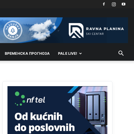
Анонимно2818605
11:21
Najveći rizik sa nepismenim stanovništvom je
"kupovina glasova" i manipulacija kroz fiktivne
pomoćnike (koji zapravo glasaju po nalogu
političkih partija, a ne po želji birača).
Анонимно2818605
11:28
Prema zvaničnim podacima Agencije za statistiku
BiH, u Bosni i Hercegovini je 1.229.972 građana
ВРEМEНСКА ПРОГНОЗА
PALE LIVE!
informatički nepismeno, što čini 38,7% ukupnog
stanovništva starijeg od 10 godina
Анонимно2818605
11:30
Prema podacima o informaciono-komunikacionim
tehnologijama, čak 33,4% domaćinstava u BiH
uopšte nema pristup računaru bilo koje vrste
(desktop, laptop ili tablet
Анонимно2818605
11:34
Najveći dio populacije starije od 65 godina
uopšte ne koristi internet, niti ima pristup
računarima