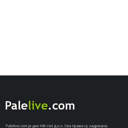
Palelive.com јe дио НФ-тeл д.о.о. Сва права су задржана.