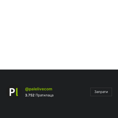
@palelivecom
Запрати
3.752
Пратилаца