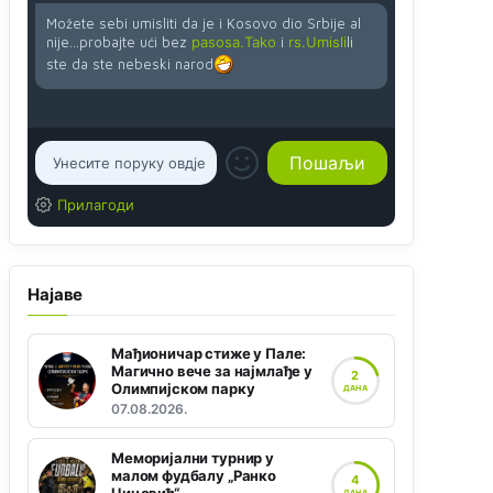
Možete sebi umisliti da je i Kosovo dio Srbije al
nije...probajte ući bez
pasosa.Tako
i
rs.Umisli
li
ste da ste nebeski narod
Прилагоди
Најаве
Мађионичар стиже у Пале:
Магично вече за најмлађе у
2
Олимпијском парку
ДАНА
07.08.2026.
Меморијални турнир у
малом фудбалу „Ранко
4
ДАНА