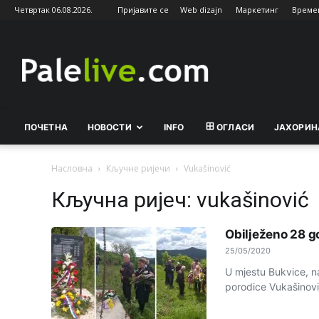
Четвртак 06.08.2026.
Пријавите се
Web dizajn
Маркетинг
Време
Palelive.com
ПОЧЕТНА
НОВОСТИ
INFO
ОГЛАСИ
ЈАХОРИН
Насловна
Кључне ријечи
Vukašinović
Кључна ријеч: vukašinović
Obilježeno 28 g
25/05/2020
U mjestu Bukvice, 
porodice Vukašinović 