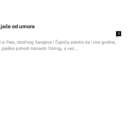
 jače od umora
0
 iz Pala, Istočnog Sarajeva i Čajniča planira da i ove godine,
 pješke pohodi manastir Ostrog, a već...