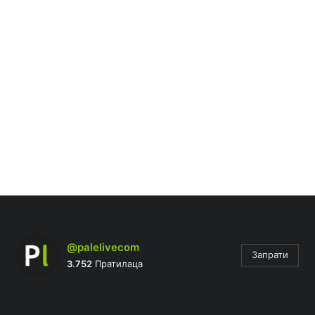
@palelivecom
Запрати
3.752
Пратилаца