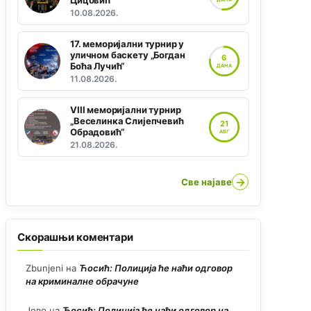
Цицовић“
10.08.2026.
17. меморијални турнир у
уличном баскету „Богдан
6
Боћа Лучић“
ДАНА
11.08.2026.
VIII меморијални турнир
„Веселинка Слијепчевић
21
Обрадовић“
АВГ
21.08.2026.
→
Све најаве
Скорашњи коментари
Zbunjeni
на
Ћосић: Полиција ће наћи одговор
на криминалне обрачуне
Јово
на
Ћосић: Полиција ће наћи одговор на