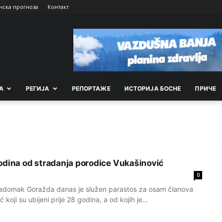
нска прогноза
Контакт
А
РEГИЈА
РEПОРТАЖE
ИСТОРИЈА БОСНЕ
ПРИЧЕ
odina od stradanja porodice Vukašinović
0
nadomak Goražda danas je služen parastos za osam članova
koji su ubijeni prije 28 godina, a od kojih je...