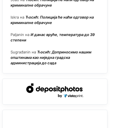
криминалне обрачуне
Iskra
на
Ћосић: Полиција ће наћи одговор на
криминалне обрачуне
Paljanin
на
И данас вруће, температура до 39
степени
Sugrađanin
на
Ћосић: Доприносимо нашим
општинама као ниједна градска
администрација до сада