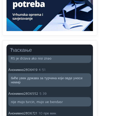
Анонимно2800732
јуче
6:20
Pavle D u d l a č
Анонимно2806339
4:23
RS je država ako nisi znao
Ћаскање
Анонимно2806339
4:24
RS je država ako nisi znao
Анонимно2806419
4:51
биће увек држава за турчина који овде уноси
немир
Анонимно2806552
5:39
nije mujo turcin, mujo ue bendasr
Анонимно2806721
10 пре мин.