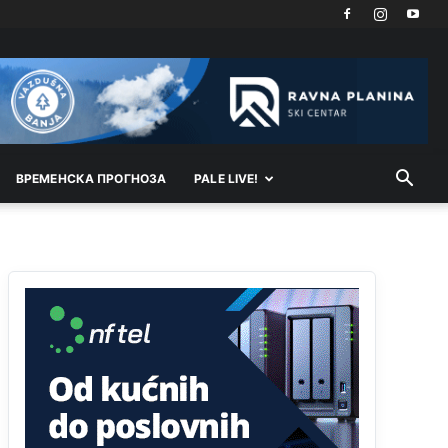
sladji u govoru-to veci prevarant...
Анонимно2802132
јуче
2:14
Mnogi nesposobni ljudi su daleko dogurali. Ko je
nesposoban može raditi sve. Sposobni rade
samo ono što znaju.
Анонимно2022778
јуче
3:59
ВРEМEНСКА ПРОГНОЗА
PALE LIVE!
....i onda su na tenkovima NATO pakta, na vlast
došli jedna baba i jedan švercer dezerter ratni
profiter i ikonokradica .... ende
Анонимно2802605
јуче
5:25
Милорад Додик је доживотни предсједник
државе Републике Српске! Душмани ће умријети
од муке,не могу му ништа.
Анонимно2802622
јуче
5:29
Mile je predsjednik stranke kao recimo Bakir ili
Dragan a
tzv.rs
neće nikad biti država,samo
pokrajina u državi Bosni i Hercegovini