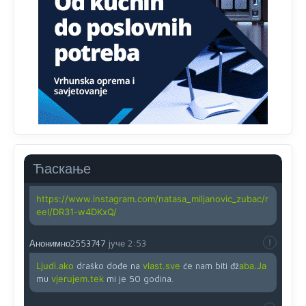
zahtjeva optičkih skenera.
Анонимно2818605
јуче
11:45
Ovo pravilo jeste unijelo opravdan strah, posebno kada
su u pitanju starije osobe, osobe sa slabijim vidom ili
drhtavom rukom
Анонимно2819033
јуче
12:24
Yes,nekada je bila corava kutija za IZBORE a danas su
coravi biraci.
Ћаскање
Анонимно2819162
јуче
12:35
https://www.instagram.com/natasa_miljanovic_zubac/r
eel/DR31-w4DKxQ/
Анонимно2553747
јуче
2:53
Ljudi.ako
draško dođe na
vlast.sve
će nam biti đž
aba.Ja
mu
vjerujem.tek
mi je 50 godina.