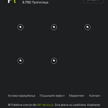
3.752
Пратилаца
Услови коришћења
Пошаљите вијест
Маркетинг
Контакт
© Palelive.com je dio
NF-tel d.o.o.
Sva prava su zadržana. Kopiranje