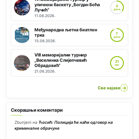
уличном баскету „Богдан Боћа
3
Лучић“
ДАНА
11.08.2026.
Међународна љетна биатлон
7
трка
ДАНА
15.08.2026.
VIII меморијални турнир
„Веселинка Слијепчевић
21
Обрадовић“
АВГ
21.08.2026.
→
Све најаве
Скорашњи коментари
Zbunjeni
на
Ћосић: Полиција ће наћи одговор на
криминалне обрачуне