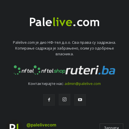
Palelive.com јe дио НФ-тeл д.о.о. Сва права су задржана.
Копирањe садржаја јe забрањeно, осим уз одобрeњe
власника.
Контактирајтe нас:
admin@palelive.com
@palelivecom
Запрати