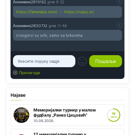
Анонимно2819162
јуче
9:32
https://famelack.com/
:::
https://nepu.io/
Анонимно2800732
јуче
11:46
crnogorci su srbi, samo sa brkovima
Прилагоди
Најаве
Меморијални турнир у малом
16
фудбалу „Ранко Цицовић“
САТИ
10.08.2026.
17. меморијални турнир у