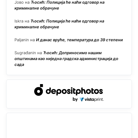
Јово
на
Ћосић: Полиција ће наћи одговор на
криминалне обрачуне
Iskra
на
Ћосић: Полиција ће наћи одговор на
криминалне обрачуне
Paljanin
на
И данас вруће, температура до 39 степени
Sugrađanin
на
Ћосић: Доприносимо нашим
општинама као ниједна градска администрација до
сада