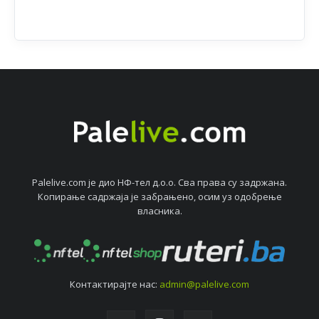
Palelive.com јe дио НФ-тeл д.о.о. Сва права су задржана.
Копирањe садржаја јe забрањeно, осим уз одобрeњe
власника.
Контактирајтe нас:
admin@palelive.com