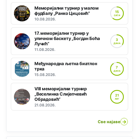
Меморијални турнир у малом
15
фудбалу „Ранко Цицовић“
САТИ
10.08.2026.
17. меморијални турнир у
уличном баскету „Богдан Боћа
3
Лучић“
ДАНА
11.08.2026.
Међународна љетна биатлон
7
трка
ДАНА
15.08.2026.
VIII меморијални турнир
„Веселинка Слијепчевић
21
Обрадовић“
АВГ
21.08.2026.
→
Све најаве