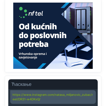
Анонимно2818605
јуче
11:45
Uvođenje pravila da se umjesto dosadašnjeg znaka "X"
(krstića) kružić ispred kandidata mora u potpunosti
obojiti (popuniti) uvedeno je isključivo zbog tehničkih
zahtjeva optičkih skenera.
Анонимно2818605
јуче
11:45
Ovo pravilo jeste unijelo opravdan strah, posebno kada
su u pitanju starije osobe, osobe sa slabijim vidom ili
drhtavom rukom
Анонимно2819033
јуче
12:24
Yes,nekada je bila corava kutija za IZBORE a danas su
coravi biraci.
Ћаскање
Анонимно2819162
јуче
12:35
https://www.instagram.com/natasa_miljanovic_zubac/r
eel/DR31-w4DKxQ/