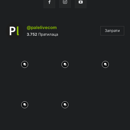
@palelivecom
Запрати
3.752
Пратилаца