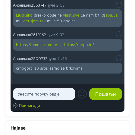
Анонимно2553747
јуче
2:53
Ljudi.ako
draško dođe na
vlast.sve
će nam biti đž
aba.Ja
mu
vjerujem.tek
mi je 50 godina.
Анонимно2819162
јуче
9:32
https://famelack.com/
:::
https://nepu.io/
Анонимно2800732
јуче
11:46
crnogorci su srbi, samo sa brkovima
Прилагоди
Најаве