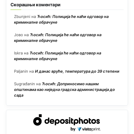
Скорашњи коментари
Zbunjeni
на
Ћосић: Полиција ће наћи одговор на
криминалне обрачуне
Јово
на
Ћосић: Полиција ће наћи одговор на
криминалне обрачуне
Iskra
на
Ћосић: Полиција ће наћи одговор на
криминалне обрачуне
Paljanin
на
И данас вруће, температура до 39 степени
Sugrađanin
на
Ћосић: Доприносимо нашим
општинама као ниједна градска администрација до
сада