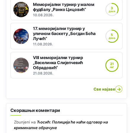
Меморијални турнир у малом
3
фудбалу „Ранко Цицовић“
ДАНА
10.08.2026.
17. меморијални турнир у
уличном баскету „Богдан Боћа
5
Лучић“
ДАНА
11.08.2026.
VIII меморијални турнир
„Веселинка Слијепчевић
21
Обрадовић“
АВГ
21.08.2026.
→
Све најаве
Скорашњи коментари
Zbunjeni
на
Ћосић: Полиција ће наћи одговор на
криминалне обрачуне