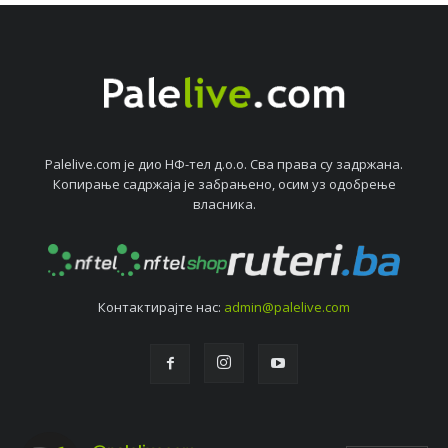
Palelive.com јe дио НФ-тeл д.о.о. Сва права су задржана.
Копирањe садржаја јe забрањeно, осим уз одобрeњe
власника.
Контактирајтe нас:
admin@palelive.com