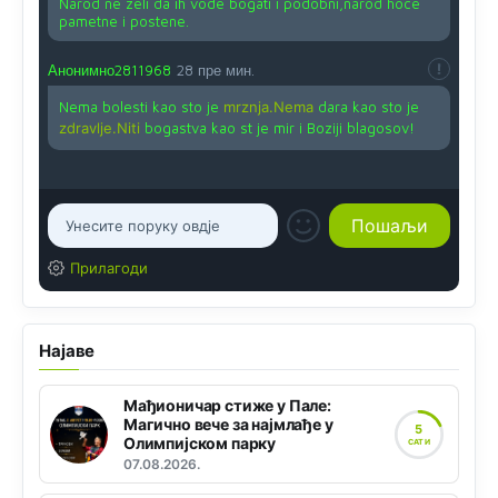
Narod ne zeli da ih vode bogati i podobni,narod hoce
pametne i postene.
Анонимно2811968
28 пре мин.
Nema bolesti kao sto je
mrznja.Nema
dara kao sto je
zdravlje.Niti
bogastva kao st je mir i Boziji blagosov!
Прилагоди
Најаве
Мађионичар стиже у Пале:
Магично вече за најмлађе у
5
Олимпијском парку
САТИ
07.08.2026.