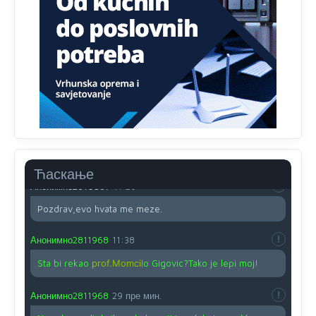
Proguglajte
Анонимно2810587
11:21
O kako su cudni lvi ljudi,uzeli bi sve da mogu...a ja srce
svima fajem,radujem se tudjoj sreci.I ko ima i ko nema
na iso ce mjesto leci!
Анонимно2810587
11:24
Nije u svijetu problem,nahraniti siromasnd,kako nahraniti
bogate!?
Ћаскање
Анонимно2810587
11:26
Pozdrav,evo hvata me meze.
Анонимно2811968
11:38
Sta bi rekao
prof.Momcil
o Gigovic?Tako je lepi moj!
Анонимно2811968
29 пре мин.