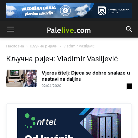
Mile pozvao eleza da glasa .
Анонимно2808843
9:52
Насловна
Кључне ријечи
Vladimir Vasiljević
Кључна ријеч: Vladimir Vasiljević
Vjeroučitelj: Djeca se dobro snalaze u
nastavi na daljinu
02/04/2020
0
Анонимно2810587
11:11
Evo dasak vijetra s Romanije,neko iz publike povika,ma
pusti ih ciganija...pocetkom ovog vjeka,neko rece za
Radovana i Ratka kaki su oni srbi...i poce dalje da
besjedi znam ja dobro sta je bilo u Ag-ci...
Анонимно2810587
11:13