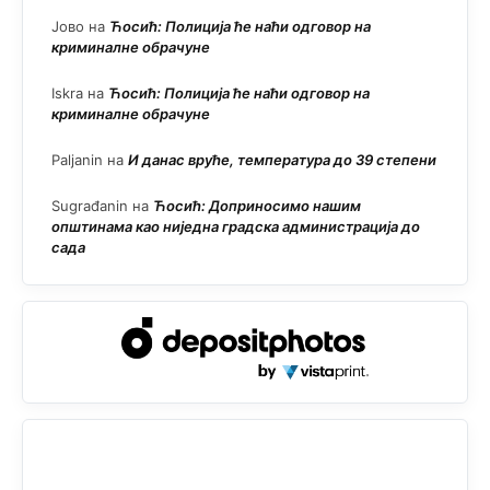
Јово
на
Ћосић: Полиција ће наћи одговор на
криминалне обрачуне
Iskra
на
Ћосић: Полиција ће наћи одговор на
криминалне обрачуне
Paljanin
на
И данас вруће, температура до 39 степени
Sugrađanin
на
Ћосић: Доприносимо нашим
општинама као ниједна градска администрација до
сада