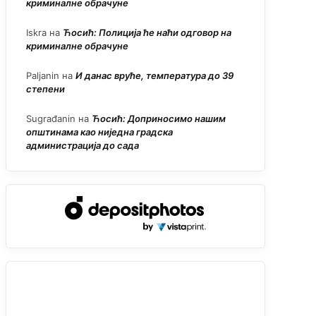
криминалне обрачуне
Iskra
на
Ћосић: Полиција ће наћи одговор на
криминалне обрачуне
Paljanin
на
И данас вруће, температура до 39
степени
Sugrađanin
на
Ћосић: Доприносимо нашим
општинама као ниједна градска
администрација до сада