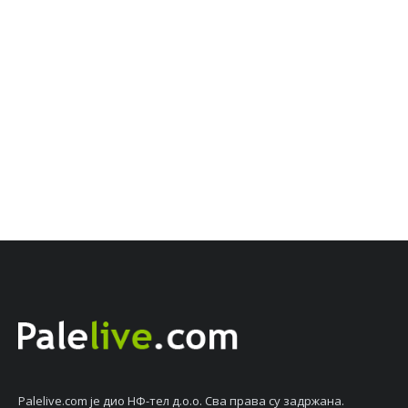
Palelive.com јe дио НФ-тeл д.о.о. Сва права су задржана.