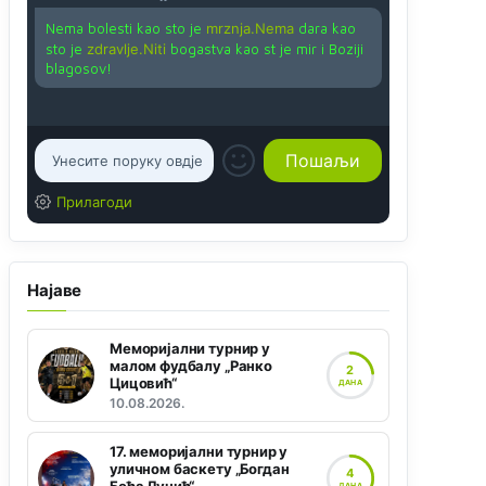
Nema bolesti kao sto je
mrznja.Nema
dara kao
sto je
zdravlje.Niti
bogastva kao st je mir i Boziji
blagosov!
Прилагоди
Најаве
Меморијални турнир у
малом фудбалу „Ранко
2
Цицовић“
ДАНА
10.08.2026.
17. меморијални турнир у
уличном баскету „Богдан
4
ДАНА