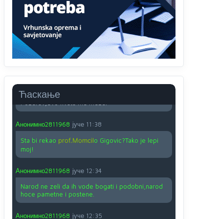
O kako su cudni lvi ljudi,uzeli bi sve da mogu...a
ja srce svima fajem,radujem se tudjoj sreci.I ko
ima i ko nema na iso ce mjesto leci!
Анонимно2810587
јуче
11:24
Nije u svijetu problem,nahraniti siromasnd,kako
nahraniti bogate!?
Анонимно2810587
јуче
11:26
Ћаскање
Pozdrav,evo hvata me meze.
Анонимно2811968
јуче
11:38
Sta bi rekao
prof.Momcil
o Gigovic?Tako je lepi
moj!
Анонимно2811968
јуче
12:34
Narod ne zeli da ih vode bogati i podobni,narod
hoce pametne i postene.
Анонимно2811968
јуче
12:35