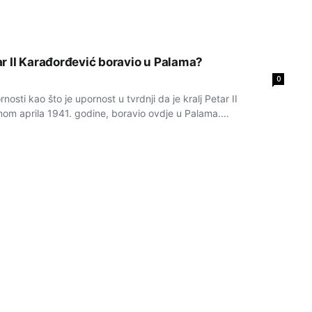
etar II Karađorđević boravio u Palama?
0
nosti kao što je upornost u tvrdnji da je kralj Petar II
om aprila 1941. godine, boravio ovdje u Palama....