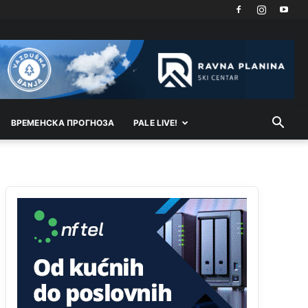
Akò se prevede...manji umro nego sto se rodio.
Анонимно2806721
8/6/2026
2:27
Kuniocu ide q u guz...
Анонимно2808843
8/6/2026
6:20
reconquista
ВРEМEНСКА ПРОГНОЗА
PALE LIVE!
Анонимно2810587
јуче
11:11
Evo dasak vijetra s Romanije,neko iz publike
povika,ma pusti ih ciganija...pocetkom ovog
vjeka,neko rece za Radovana i Ratka kaki su oni
srbi...i poce dalje da besjedi znam ja dobro sta je
bilo u Ag-ci...
Анонимно2810587
јуче
11:13
Proguglajte
Анонимно2810587
јуче
11:21