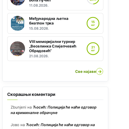
Боћа Лучић“
11.08.2026.
Међународна љетна
15
биатлон трка
АВГ
15.08.2026.
VIII меморијални турнир
„Веселинка Слијепчевић
21
Обрадовић“
АВГ
21.08.2026.
→
Све најаве
Скорашњи коментари
Zbunjeni
на
Ћосић: Полиција ће наћи одговор
на криминалне обрачуне
Јово
на
Ћосић: Полиција ће наћи одговор на