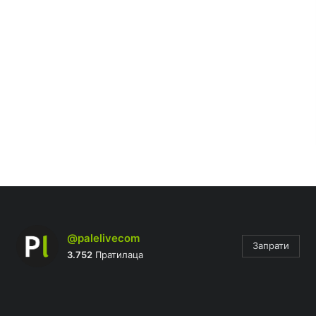
@palelivecom
Запрати
3.752
Пратилаца