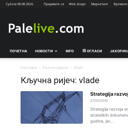
Субота 08.08.2026.
Пријавите се
Web dizajn
Маркетинг
Временс
Palelive.com
ПОЧЕТНА
НОВОСТИ
INFO
ОГЛАСИ
ЈАХОРИН
Насловна
Кључне ријечи
Vlade
Кључна ријеч: vlade
Strategija razv
27/05/2010
Strategija razvoja e
strateških dokumena
godina, jer...