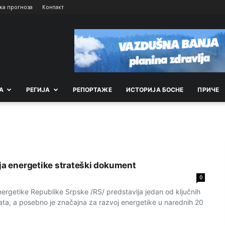
ка прогноза
Контакт
А
РEГИЈА
РEПОРТАЖE
ИСТОРИЈА БОСНЕ
ПРИЧЕ
oja energetike strateški dokument
0
nergetike Republike Srpske /RS/ predstavlja jedan od ključnih
ta, a posebno je značajna za razvoj energetike u narednih 20