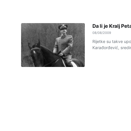
Da li je Kralj P
08/08/2009
Rijetke su takve upor
Karađorđević, sredin